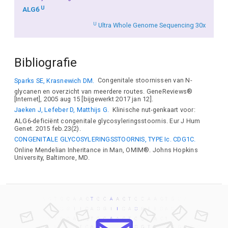
U
ALG6
U
Ultra Whole Genome Sequencing 30x
Bibliografie
Sparks SE, Krasnewich DM.
Congenitale stoornissen van N-
glycanen en overzicht van meerdere routes. GeneReviews®
[Internet], 2005 aug 15 [bijgewerkt 2017 jan 12].
Jaeken J, Lefeber D, Matthijs G.
Klinische nut-genkaart voor:
ALG6-deficiënt congenitale glycosyleringsstoornis. Eur J Hum
Genet. 2015 feb.23(2).
CONGENITALE GLYCOSYLERINGSSTOORNIS, TYPE Ic. CDG1C.
Online Mendelian Inheritance in Man, OMIM®. Johns Hopkins
University, Baltimore, MD.