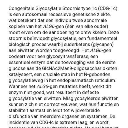
Congenitale Glycosylatie Stoornis type 1c (CDG-1c)
is een autosomaal recessieve genetische ziekte,
wat betekent dat een individu twee abnormale
kopieën van het
ALG6
-gen (één van elke ouder)
moet erven om de aandoening te ontwikkelen. Deze
stoornis beïnvloedt glycosylatie, een fundamenteel
biologisch proces waarbij suderketens (glycanen)
aan eiwitten worden toegevoegd. Het
ALG6
-gen
codeert voor een glycosyltransferase, een
essentieel enzym dat de toevoeging van de eerste
glucose aan de GlcNAc2Man9-oligosaccharidketen
katalyseert, een cruciale stap in het N-gebonden
glycosylatieweg in het endoplasmatisch reticulum.
Wanneer het
ALG6
-gen mutaties heeft, werkt dit
enzym niet goed, wat resulteert in defecte
glycosylatie van eiwitten. Misglycosyleerde eiwitten
kunnen zich niet correct vouwen, wat hun functie en
stabiliteit aantast en leidt tot wijdverbreide
disfunctie van meerdere organen en systemen. De
incidentie van CDG-Ic is extreem laag, en wordt