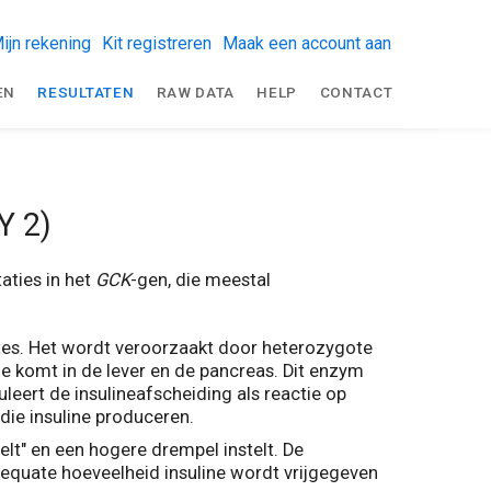
ijn rekening
Kit registreren
Maak een account aan
EN
RESULTATEN
RAW DATA
HELP
CONTACT
Y 2)
ties in het
GCK
-gen, die meestal
es. Het wordt veroorzaakt door heterozygote
ie komt in de lever en de pancreas. Dit enzym
leert de insulineafscheiding als reactie op
die insuline produceren.
lt" en een hogere drempel instelt. De
equate hoeveelheid insuline wordt vrijgegeven