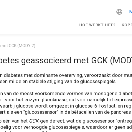
M
HOE WERKT HET?
KOP
d met GCK (MODY 2)
betes geassocieerd met GCK (MOD
 diabetes met dominante overerving, veroorzaakt door muta
n milde en stabiele stijging van de glucosespiegels.
s een van de meest voorkomende vormen van monogene diabet
rt voor het enzym glucokinase, dat voornamelijk tot express
 waarbij glucose wordt omgezet in glucose-6-fosfaat, en regu
t als een "glucosesensor" in de bètacellen van de pancreas 
pieën van het
GCK
-gen defect, wat de glucosesensor "ontrege
oelig voor verhoogde glucosespiegels, waardoor er geen ad