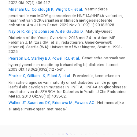
2022 Okt.97(4):436-447.
Mirshahi UL, Colclough K, Wright CF, et al.
Verminderde
penetrantie van MODY-geassocieerde HNF1A/HNF4A-varianten,
maar niet van GCK-varianten in klinisch niet-geselecteerde
cohorten. Am J Hum Genet. 2022 Nov 3.109(11):2018-2028.
Naylor R, Knight Johnson A, del Gaudio D.
Maturity-Onset
Diabetes of the Young Overzicht. 2018 mei 24. In: Adam MP,
Feldman J, Mirzaa GM, et al., redacteuren. GeneReviews®
[Internet]. Seattle (WA): University of Washington, Seattle. 1993-
2025.
Pearson ER, Starkey BJ, Powell RJ, et al.
Genetische oorzaak van
hyperglycemie en reactie op behandeling bij diabetes. Lancet.
2003 Okt 18.362(9392):1275-81.
Pihoker C, Gilliam LK, Ellard S, et al.
Prevalentie, kenmerken en
klinische diagnose van maturity onset diabetes van de jonge
leeftijd als gevolg van mutaties in HNF1A, HNF4A en glucokinase:
resultaten van de SEARCH for Diabetes in Youth. J Clin Endocrinol
Metab. 2013 Okt.98(10):4055-62.
Walker JT, Saunders DC, Brissova M, Powers AC.
Het menselijke
eilandje: mini-orgaan met mega-"