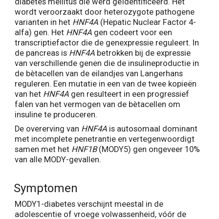
diabetes mellitus die werd geïdentificeerd. Het
wordt veroorzaakt door heterozygote pathogene
varianten in het
HNF4A
(Hepatic Nuclear Factor 4-
alfa) gen. Het
HNF4A
gen codeert voor een
transcriptiefactor die de genexpressie reguleert. In
de pancreas is
HNF4A
betrokken bij de expressie
van verschillende genen die de insulineproductie in
de bètacellen van de eilandjes van Langerhans
reguleren. Een mutatie in een van de twee kopieën
van het
HNF4A
gen resulteert in een progressief
falen van het vermogen van de bètacellen om
insuline te produceren.
De overerving van
HNF4A
is autosomaal dominant
met incomplete penetrantie en vertegenwoordigt
samen met het
HNF1B
(MODY5) gen ongeveer 10%
van alle MODY-gevallen.
Symptomen
MODY1-diabetes verschijnt meestal in de
adolescentie of vroege volwassenheid, vóór de