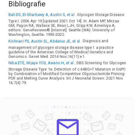
Bibliografie
Bali DS, El-Gharbawy A, Austin S, et al
. Glycogen Storage Disease
Type I. 2006 Apr 19 [updated 2021 Oct 14]. In: Adam MP, Mirzaa
GM, Pagon RA, Wallace SE, Bean LJH, Gripp KW, Amemiya A,
editors. GeneReviews® [Internet]. Seattle (WA): University of
Washington, Seattle; 1993-2022.
Kishnani PS, Austin SL, Abdenur JE, et al
. Diagnosis and
management of glycogen storage disease type I: a practice
guideline of the American College of Medical Genetics and
Genomics. Genet Med. 2014 Nov;16(11):e1.
Niba ETE, Wijaya YOS, Awano H, et al
. DBS Screening for Glycogen
Storage Disease Type 1a: Detection of c.648G>T Mutation in G6PC
by Combination of Modified Competitive Oligonucleotide Priming-
PCR and Melting Curve Analysis. Int J Neonatal Screen. 2021 Nov
16;7(4):79.