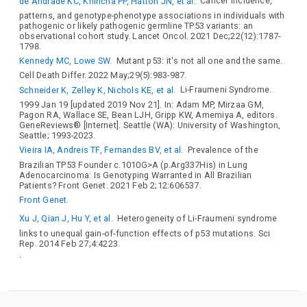
de Andrade KC, Khincha PP, Hatton JN, et al.
Cancer incidence,
patterns, and genotype-phenotype associations in individuals with
pathogenic or likely pathogenic germline TP53 variants: an
observational cohort study. Lancet Oncol. 2021 Dec;22(12):1787-
1798.
Kennedy MC, Lowe SW.
Mutant p53: it's not all one and the same.
Cell Death Differ. 2022 May;29(5):983-987.
Schneider K, Zelley K, Nichols KE, et al.
Li-Fraumeni Syndrome.
1999 Jan 19 [updated 2019 Nov 21]. In: Adam MP, Mirzaa GM,
Pagon RA, Wallace SE, Bean LJH, Gripp KW, Amemiya A, editors.
GeneReviews® [Internet]. Seattle (WA): University of Washington,
Seattle; 1993-2023.
Vieira IA, Andreis TF, Fernandes BV, et al.
Prevalence of the
Brazilian TP53 Founder c.1010G>A (p.Arg337His) in Lung
Adenocarcinoma: Is Genotyping Warranted in All Brazilian
Patients? Front Genet. 2021 Feb 2;12:606537.
Front Genet.
Xu J, Qian J, Hu Y, et al.
Heterogeneity of Li-Fraumeni syndrome
links to unequal gain-of-function effects of p53 mutations. Sci
Rep. 2014 Feb 27;4:4223.
.