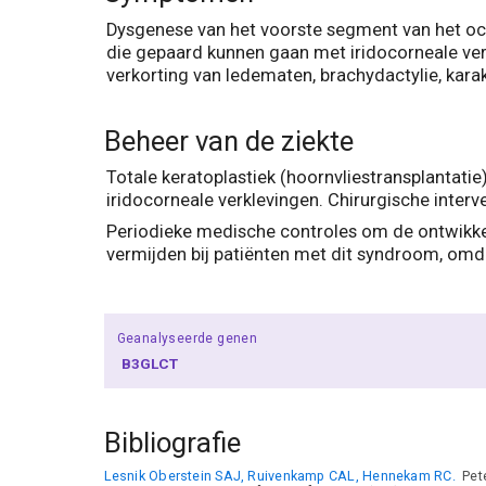
Dysgenese van het voorste segment van het ocu
die gepaard kunnen gaan met iridocorneale verk
verkorting van ledematen, brachydactylie, kar
Beheer van de ziekte
Totale keratoplastiek (hoornvliestransplantati
iridocorneale verklevingen. Chirurgische inter
Periodieke medische controles om de ontwikkel
vermijden bij patiënten met dit syndroom, omd
Geanalyseerde genen
B3GLCT
Bibliografie
Lesnik Oberstein SAJ, Ruivenkamp CAL, Hennekam RC.
Pete