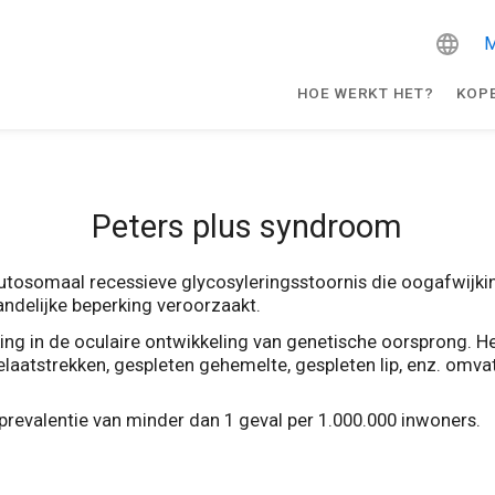
M
HOE WERKT HET?
KOP
Peters plus syndroom
tosomaal recessieve glycosyleringsstoornis die oogafwijking
delijke beperking veroorzaakt.
ng in de oculaire ontwikkeling van genetische oorsprong. Het
elaatstrekken, gespleten gehemelte, gespleten lip, enz. omva
prevalentie van minder dan 1 geval per 1.000.000 inwoners.