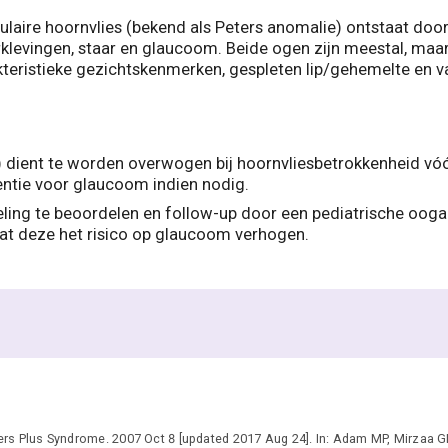
laire hoornvlies (bekend als Peters anomalie) ontstaat door
levingen, staar en glaucoom. Beide ogen zijn meestal, maar 
akteristieke gezichtskenmerken, gespleten lip/gehemelte en 
e) dient te worden overwogen bij hoornvliesbetrokkenheid vó
ventie voor glaucoom indien nodig.
ing te beoordelen en follow-up door een pediatrische oogar
at deze het risico op glaucoom verhogen.
rs Plus Syndrome. 2007 Oct 8 [updated 2017 Aug 24]. In: Adam MP, Mirzaa 