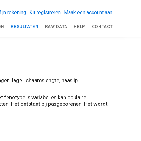
ijn rekening
Kit registreren
Maak een account aan
EN
RESULTATEN
RAW DATA
HELP
CONTACT
en, lage lichaamslengte, haaslip,
 fenotype is variabel en kan oculaire
tten. Het ontstaat bij pasgeborenen. Het wordt