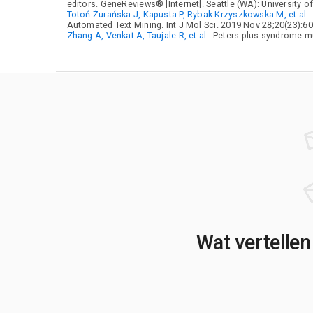
editors. GeneReviews® [Internet]. Seattle (WA): University o
Totoń-Żurańska J, Kapusta P, Rybak-Krzyszkowska M, et al.
Automated Text Mining. Int J Mol Sci. 2019 Nov 28;20(23):60
Zhang A, Venkat A, Taujale R, et al.
Peters plus syndrome mut
Wat vertellen