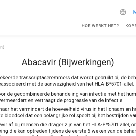
M
HOE WERKT HET?
KOP
en)
Abacavir (Bijwerkingen)
gekeerde transcriptaseremmers dat wordt gebruikt bij de beh
geassocieerd met de aanwezigheid van het HLA-B*5701-allel.
voor de gecombineerde behandeling van infectie met het hum
ermeerdert en vertraagt de progressie van de infectie.
, maar het vermindert de hoeveelheid virus in het lichaam en 
e bloedcel dat een belangrijke rol speelt bij het bestrijden va
avir af bij mensen die drager zijn van het HLA-B*5701 allel, o
king die kan optreden tijdens de eerste 6 weken van de behand