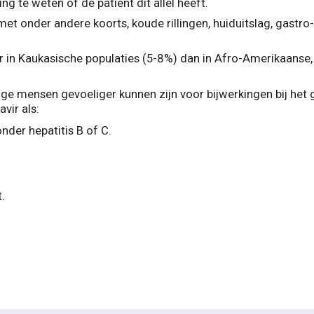
g te weten of de patiënt dit allel heeft.
et onder andere koorts, koude rillingen, huiduitslag, gastro
er in Kaukasische populaties (5-8%) dan in Afro-Amerikaanse,
mensen gevoeliger kunnen zijn voor bijwerkingen bij het ge
vir als:
nder hepatitis B of C.
t.