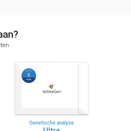
aan?
eten.
Genetische analyse
Ultra