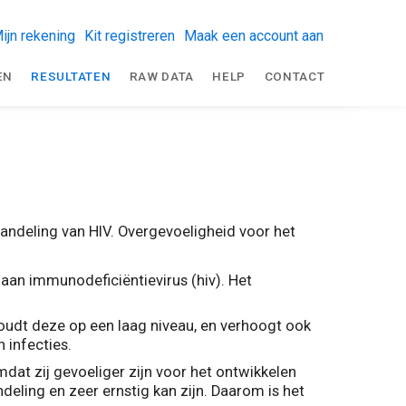
ijn rekening
Kit registreren
Maak een account aan
EN
RESULTATEN
RAW DATA
HELP
CONTACT
andeling van HIV. Overgevoeligheid voor het
aan immunodeficiëntievirus (hiv). Het
houdt deze op een laag niveau, en verhoogt ook
n infecties.
mdat zij gevoeliger zijn voor het ontwikkelen
eling en zeer ernstig kan zijn. Daarom is het