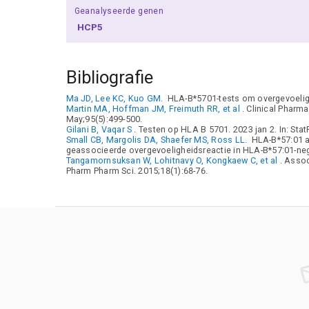
Geanalyseerde genen
HCP5
Bibliografie
Ma JD, Lee KC, Kuo GM.
HLA-B*5701-tests om overgevoeligh
Martin MA, Hoffman JM, Freimuth RR, et al
. Clinical Phar
May;95(5):499-500.
Gilani B, Vaqar S
. Testen op HLA B 5701. 2023 jan 2. In: StatP
Small CB, Margolis DA, Shaefer MS, Ross LL.
HLA-B*57:01 al
geassocieerde overgevoeligheidsreactie in HLA-B*57:01-neg
Tangamornsuksan W, Lohitnavy O, Kongkaew C, et al
. Asso
Pharm Pharm Sci. 2015;18(1):68-76.