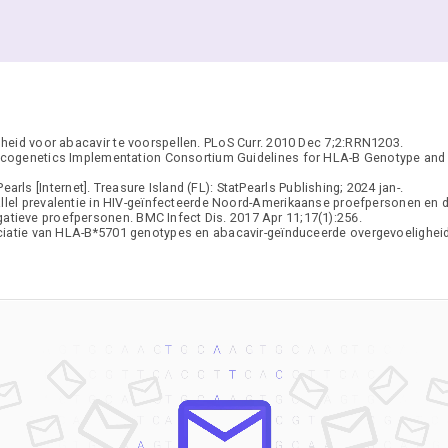
eid voor abacavir te voorspellen. PLoS Curr. 2010 Dec 7;2:RRN1203.
macogenetics Implementation Consortium Guidelines for HLA-B Genotype and 
earls [Internet]. Treasure Island (FL): StatPearls Publishing; 2024 jan-.
lel prevalentie in HIV-geïnfecteerde Noord-Amerikaanse proefpersonen en de
atieve proefpersonen. BMC Infect Dis. 2017 Apr 11;17(1):256.
ciatie van HLA-B*5701 genotypes en abacavir-geïnduceerde overgevoeligheid