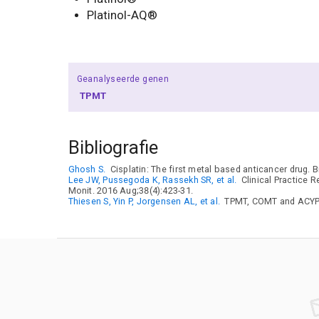
Platinol-AQ®
Geanalyseerde genen
TPMT
Bibliografie
Ghosh S.
Cisplatin: The first metal based anticancer drug.
Lee JW, Pussegoda K, Rassekh SR, et al.
Clinical Practice 
Monit. 2016 Aug;38(4):423-31.
Thiesen S, Yin P, Jorgensen AL, et al.
TPMT, COMT and ACYP2 g