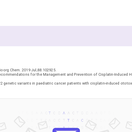
 Bioorg Chem. 2019 Jul;88:102925.
Recommendations for the Management and Prevention of Cisplatin-Induced 
enetic variants in paediatric cancer patients with cisplatin-induced ototo