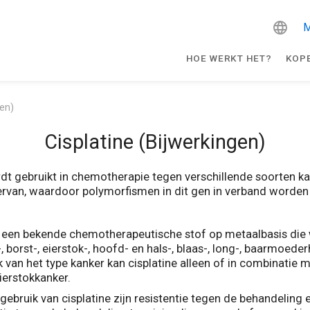
M
HOE WERKT HET?
KOP
gen)
Cisplatine (Bijwerkingen)
ordt gebruikt in chemotherapie tegen verschillende soorten k
ervan, waardoor polymorfismen in dit gen in verband worden
 is een bekende chemotherapeutische stof op metaalbasis die
-, borst-, eierstok-, hoofd- en hals-, blaas-, long-, baarmoe
 van het type kanker kan cisplatine alleen of in combinatie 
ierstokkanker.
ebruik van cisplatine zijn resistentie tegen de behandeling e