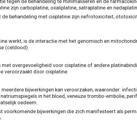
ie tegen de behandeling te minimaliseren en de farmacokin
ine zijn carboplatine, oxaliplatine, satraplatine en nedaplatin
t de behandeling met cisplatine zijn nefrotoxiciteit, ototoxicit
ne werkt, is de interactie met het genomisch en mitochond
se (celdood).
met overgevoeligheid voor cisplatine of andere platinabindin
e veroorzaakt door cisplatine.
en meerdere bijwerkingen kan veroorzaken, waaronder: infect
natriumspiegels in het bloed, veneuze trombo-embolie, perife
aatselijk oedeem.
est voorkomende bijwerkingen die zich manifesteert als perma
.