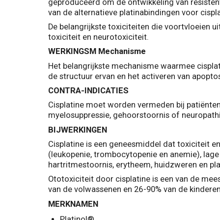
geproduceerd om de ontwikkeling van resistent
van de alternatieve platinabindingen voor cisplat
De belangrijkste toxiciteiten die voortvloeien ui
toxiciteit en neurotoxiciteit.
WERKINGSM Mechanisme
Het belangrijkste mechanisme waarmee cisplati
de structuur ervan en het activeren van apopto
CONTRA-INDICATIES
Cisplatine moet worden vermeden bij patiënten 
myelosuppressie, gehoorstoornis of neuropathi
BIJWERKINGEN
Cisplatine is een geneesmiddel dat toxiciteit 
(leukopenie, trombocytopenie en anemie), lage 
hartritmestoornis, erytheem, huidzweren en pl
Ototoxiciteit door cisplatine is een van de me
van de volwassenen en 26-90% van de kinderen
MERKNAMEN
Platinol®