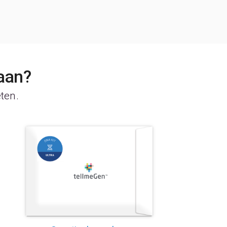
aan?
eten.