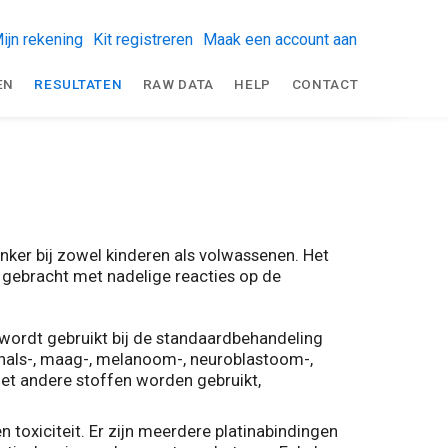
ijn rekening
Kit registreren
Maak een account aan
EN
RESULTATEN
RAW DATA
HELP
CONTACT
anker bij zowel kinderen als volwassenen. Het
 gebracht met nadelige reacties op de
 wordt gebruikt bij de standaardbehandeling
derhals-, maag-, melanoom-, neuroblastoom-,
met andere stoffen worden gebruikt,
n toxiciteit. Er zijn meerdere platinabindingen