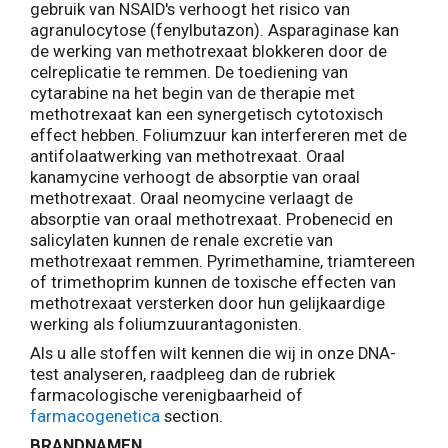
gebruik van NSAID's verhoogt het risico van
agranulocytose (fenylbutazon). Asparaginase kan
de werking van methotrexaat blokkeren door de
celreplicatie te remmen. De toediening van
cytarabine na het begin van de therapie met
methotrexaat kan een synergetisch cytotoxisch
effect hebben. Foliumzuur kan interfereren met de
antifolaatwerking van methotrexaat. Oraal
kanamycine verhoogt de absorptie van oraal
methotrexaat. Oraal neomycine verlaagt de
absorptie van oraal methotrexaat. Probenecid en
salicylaten kunnen de renale excretie van
methotrexaat remmen. Pyrimethamine, triamtereen
of trimethoprim kunnen de toxische effecten van
methotrexaat versterken door hun gelijkaardige
werking als foliumzuurantagonisten.
Als u alle stoffen wilt kennen die wij in onze DNA-
test analyseren, raadpleeg dan de rubriek
farmacologische verenigbaarheid of
farmacogenetica
section.
BRANDNAMEN