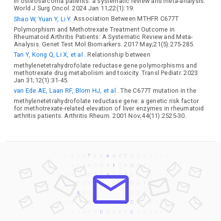
in osteosarcoma patients: a systematic review and meta-analysis.
World J Surg Oncol. 2024 Jan 11;22(1):19.
Shao W, Yuan Y, Li Y.
Association Between MTHFR C677T
Polymorphism and Methotrexate Treatment Outcome in
Rheumatoid Arthritis Patients: A Systematic Review and Meta-
Analysis. Genet Test Mol Biomarkers. 2017 May;21(5):275-285.
Tan Y, Kong Q, Li X, et al
. Relationship between
methylenetetrahydrofolate reductase gene polymorphisms and
methotrexate drug metabolism and toxicity. Transl Pediatr. 2023
Jan 31;12(1):31-45.
van Ede AE, Laan RF, Blom HJ, et al
. The C677T mutation in the
methylenetetrahydrofolate reductase gene: a genetic risk factor
for methotrexate-related elevation of liver enzymes in rheumatoid
arthritis patients. Arthritis Rheum. 2001 Nov;44(11):2525-30.