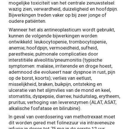
mogelijke toxiciteit van het centrale zenuwstelsel:
wazig zien, verwardheid, duizeligheid en hoofdpijn.
Bijwerkingen treden vaker op bij zeer jonge of
oudere patiënten.
Wanneer het als antineoplasticum wordt gebruikt,
kunnen de volgende bijwerkingen worden
ontwikkeld: leukocytopenie, trombocytopenie,
anemie; hoofdpijn, vermoeidheid, sufheid,
paresthesie; pulmonale complicaties door
interstitiële alveolitis/pneumonitis (typische
symptomen: malaise, irriterende en droge hoest,
ademnood die evolueert naar dyspnoe in rust, pijn
op de borst, koorts); verlies van eetlust,
misselijkheid, braken, buikpijn, ontsteking en
ulceratie van het slijmvlies van de mond en keel,
stomatitis, dyspepsie, diarree; huiduitslag, erytheem,
pruritus; verhoging van leverenzymen (ALAT, ASAT,
alkalische fosfatase en bilirubine).
In geval van overdosering van methotrexaat moet
dit worden gered met folinezuur via intraveneuze
infusie in doses tot 75 mg in de eerste 12 uur,