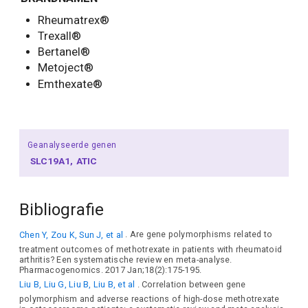
Rheumatrex®
Trexall®
Bertanel®
Metoject®
Emthexate®
Geanalyseerde genen
SLC19A1
ATIC
Bibliografie
Chen Y, Zou K, Sun J, et al
. Are gene polymorphisms related to
treatment outcomes of methotrexate in patients with rheumatoid
arthritis? Een systematische review en meta-analyse.
Pharmacogenomics. 2017 Jan;18(2):175-195.
Liu B, Liu G, Liu B, Liu B, et al
. Correlation between gene
polymorphism and adverse reactions of high-dose methotrexate