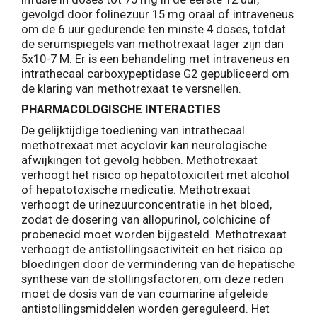
gevolgd door folinezuur 15 mg oraal of intraveneus
om de 6 uur gedurende ten minste 4 doses, totdat
de serumspiegels van methotrexaat lager zijn dan
5x10-7 M. Er is een behandeling met intraveneus en
intrathecaal carboxypeptidase G2 gepubliceerd om
de klaring van methotrexaat te versnellen.
PHARMACOLOGISCHE INTERACTIES
De gelijktijdige toediening van intrathecaal
methotrexaat met acyclovir kan neurologische
afwijkingen tot gevolg hebben. Methotrexaat
verhoogt het risico op hepatotoxiciteit met alcohol
of hepatotoxische medicatie. Methotrexaat
verhoogt de urinezuurconcentratie in het bloed,
zodat de dosering van allopurinol, colchicine of
probenecid moet worden bijgesteld. Methotrexaat
verhoogt de antistollingsactiviteit en het risico op
bloedingen door de vermindering van de hepatische
synthese van de stollingsfactoren; om deze reden
moet de dosis van de van coumarine afgeleide
antistollingsmiddelen worden gereguleerd. Het