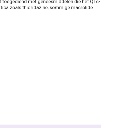
rdt toegediend met geneesmiddelen die het QTc-
chotica zoals thioridazine, sommige macrolide