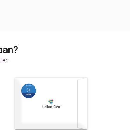
aan?
eten.