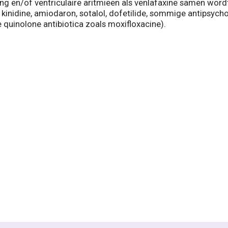
ing en/of ventriculaire aritmieën als venlafaxine samen wo
ca: kinidine, amiodaron, sotalol, dofetilide, sommige antipsy
quinolone antibiotica zoals moxifloxacine).