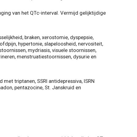
ing van het QTc-interval. Vermijd gelijktijdige
sselijkheid, braken, xerostomie, dyspepsie,
dpijn, hypertonie, slapeloosheid, nervositeit,
oornissen, mydriasis, visuele stoornissen,
ineren, menstruatiestoornissen, dysurie en
 met triptanen, SSRI antidepressiva, ISRN
hadon, pentazocine, St. Janskruid en