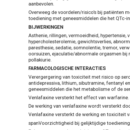
aanbevolen.
Overweeg de voordelen/risico's bij patiënten me
toediening met geneesmiddelen die het QTc-int
BIJWERKINGEN
Asthenie, rillingen, vermoeidheid, hypertensie, v
hypercholesterolemie, gewichtsverlies, abnorma
paresthesie, sedatie, somnolentie, tremor, ver
oorsuizen, ejaculatie/abnormale orgasmen bij m
pollakiurie.
FARMACOLOGISCHE INTERACTIES
Verergergering van toxiciteit met risico op s
antidepressiva, lithium, sibutramine, fentanyl 
geneesmiddelen die het metabolisme of de ser
Venlafaxine versterkt het effect van warfarine.
De werking van venlafaxine wordt versterkt doo
Venlafaxine versterkt de werking en toxiciteit v
span
Voorzichtigheid bij gelijktijdige toedieni