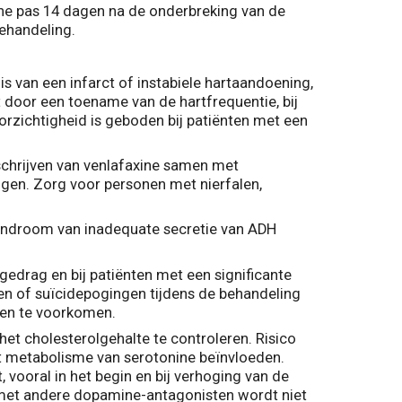
ine pas 14 dagen na de onderbreking van de
ehandeling.
s van een infarct of instabiele hartaandoening,
t door een toename van de hartfrequentie, bij
rzichtigheid is geboden bij patiënten met een
rschrijven van venlafaxine samen met
ogen. Zorg voor personen met nierfalen,
syndroom van inadequate secretie van ADH
gedrag en bij patiënten met een significante
en of suïcidepogingen tijdens de behandeling
len te voorkomen.
et cholesterolgehalte te controleren. Risico
et metabolisme van serotonine beïnvloeden.
t, vooral in het begin en bij verhoging van de
f met andere dopamine-antagonisten wordt niet