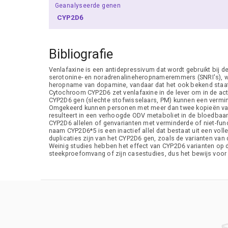
Geanalyseerde genen
CYP2D6
Bibliografie
Venlafaxine is een antidepressivum dat wordt gebruikt bij 
serotonine- en noradrenalineheropnameremmers (SNRI's), wa
heropname van dopamine, vandaar dat het ook bekend staa
Cytochroom CYP2D6 zet venlafaxine in de lever om in de act
CYP2D6 gen (slechte stofwisselaars, PM) kunnen een vermin
Omgekeerd kunnen personen met meer dan twee kopieën van 
resulteert in een verhoogde ODV metaboliet in de bloedbaa
CYP2D6 allelen of genvarianten met verminderde of niet-functio
naam CYP2D6*5 is een inactief allel dat bestaat uit een voll
duplicaties zijn van het CYP2D6 gen, zoals de varianten van 
Weinig studies hebben het effect van CYP2D6 varianten op d
steekproefomvang of zijn casestudies, dus het bewijs voor