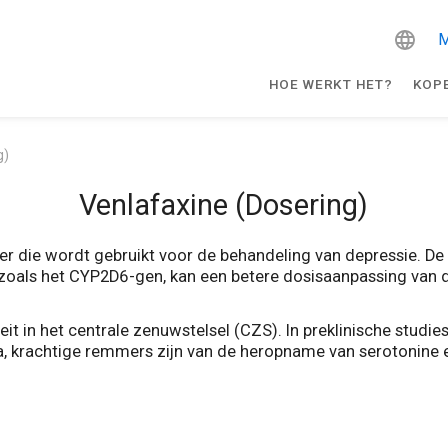
M
HOE WERKT HET?
KOP
g)
Venlafaxine (Dosering)
die wordt gebruikt voor de behandeling van depressie. De i
, zoals het CYP2D6-gen, kan een betere dosisaanpassing va
t in het centrale zenuwstelsel (CZS). In preklinische studies
a, krachtige remmers zijn van de heropname van serotonine e