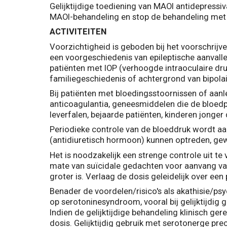
Gelijktijdige toediening van MAOI antidepressi
MAOI-behandeling en stop de behandeling met 
ACTIVITEITEN
Voorzichtigheid is geboden bij het voorschrijv
een voorgeschiedenis van epileptische aanvalle
patiënten met IOP (verhoogde intraoculaire dr
familiegeschiedenis of achtergrond van bipolai
Bij patiënten met bloedingsstoornissen of aanl
anticoagulantia, geneesmiddelen die de bloedp
leverfalen, bejaarde patiënten, kinderen jonger 
Periodieke controle van de bloeddruk wordt aa
(antidiuretisch hormoon) kunnen optreden, gew
Het is noodzakelijk een strenge controle uit te
mate van suïcidale gedachten voor aanvang van
groter is. Verlaag de dosis geleidelijk over 
Benader de voordelen/risico's als akathisie/ps
op serotoninesyndroom, vooral bij gelijktijdi
Indien de gelijktijdige behandeling klinisch gere
dosis. Gelijktijdig gebruik met serotonerge p