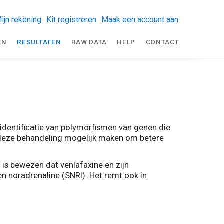
ijn rekening
Kit registreren
Maak een account aan
EN
RESULTATEN
RAW DATA
HELP
CONTACT
dentificatie van polymorfismen van genen die
n deze behandeling mogelijk maken om betere
 is bewezen dat venlafaxine en zijn
n noradrenaline (SNRI). Het remt ook in