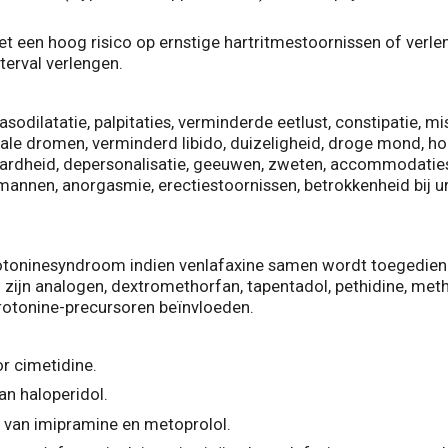
t een hoog risico op ernstige hartritmestoornissen of verleng
erval verlengen.
asodilatatie, palpitaties, verminderde eetlust, constipatie, mi
le dromen, verminderd libido, duizeligheid, droge mond, hoof
wardheid, depersonalisatie, geeuwen, zweten, accommodatiest
annen, anorgasmie, erectiestoornissen, betrokkenheid bij ur
erotoninesyndroom indien venlafaxine samen wordt toegediend
en zijn analogen, dextromethorfan, tapentadol, pethidine, met
otonine-precursoren beïnvloeden.
r cimetidine.
an haloperidol.
ng van imipramine en metoprolol.