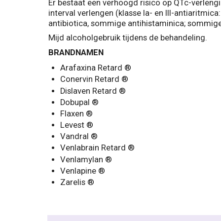
Er bestaat een verhoogd risico op QTc-verleng
interval verlengen (klasse Ia- en III-antiaritmi
antibiotica, sommige antihistaminica; sommige 
Mijd alcoholgebruik tijdens de behandeling.
BRANDNAMEN
Arafaxina Retard ®
Conervin Retard ®
Dislaven Retard ®
Dobupal ®
Flaxen ®
Levest ®
Vandral ®
Venlabrain Retard ®
Venlamylan ®
Venlapine ®
Zarelis ®