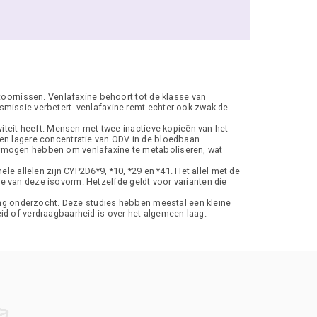
toornissen. Venlafaxine behoort tot de klasse van
missie verbetert. venlafaxine remt echter ook zwak de
iteit heeft. Mensen met twee inactieve kopieën van het
en lagere concentratie van ODV in de bloedbaan.
ermogen hebben om venlafaxine te metaboliseren, wat
nele allelen zijn CYP2D6*9, *10, *29 en *41. Het allel met de
se van deze isovorm. Hetzelfde geldt voor varianten die
ing onderzocht. Deze studies hebben meestal een kleine
d of verdraagbaarheid is over het algemeen laag.