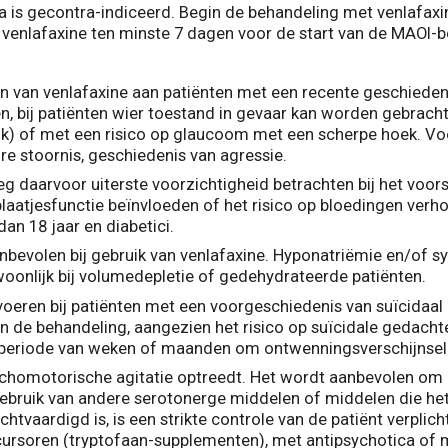
va is gecontra-indiceerd. Begin de behandeling met venlafax
venlafaxine ten minste 7 dagen voor de start van de MAOI-b
en van venlafaxine aan patiënten met een recente geschiedeni
n, bij patiënten wier toestand in gevaar kan worden gebrach
uk) of met een risico op glaucoom met een scherpe hoek. Voo
re stoornis, geschiedenis van agressie.
eg daarvoor uiterste voorzichtigheid betrachten bij het voo
laatjesfunctie beïnvloeden of het risico op bloedingen verh
dan 18 jaar en diabetici.
nbevolen bij gebruik van venlafaxine. Hyponatriëmie en/of 
oonlijk bij volumedepletie of gedehydrateerde patiënten.
 voeren bij patiënten met een voorgeschiedenis van suïcidaal 
 de behandeling, aangezien het risico op suïcidale gedacht
een periode van weken of maanden om ontwenningsverschijnse
ychomotorische agitatie optreedt. Het wordt aanbevolen om h
g gebruik van andere serotonerge middelen of middelen die h
chtvaardigd is, is een strikte controle van de patiënt verplich
recursoren (tryptofaan-supplementen), met antipsychotica o