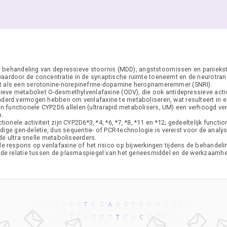
de behandeling van depressieve stoornis (MDD), angststoornissen en panieks
ardoor de concentratie in de synaptische ruimte toeneemt en de neurotrans
t als een serotonine-norepinefrine-dopamine heropnameremmer (SNRI).
ieve metaboliet O-desmethylvenlafaxine (ODV), die ook antidepressieve activ
derd vermogen hebben om venlafaxine te metaboliseren, wat resulteert in e
functionele CYP2D6 allelen (ultrarapid metabolisers, UM) een verhoogd v
n.
nele activiteit zijn CYP2D6*3, *4, *6, *7, *8, *11 en *12; gedeeltelijk functio
edige gen-deletie, dus sequentie- of PCR-technologie is vereist voor de analy
de ultra snelle metaboliseerders.
e respons op venlafaxine of het risico op bijwerkingen tijdens de behandel
 de relatie tussen de plasmaspiegel van het geneesmiddel en de werkzaamhei