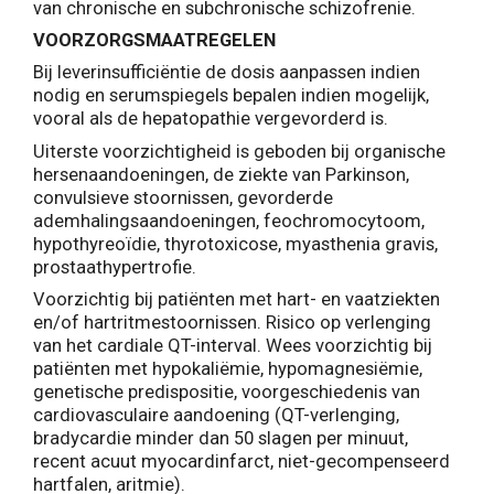
van chronische en subchronische schizofrenie.
VOORZORGSMAATREGELEN
Bij leverinsufficiëntie de dosis aanpassen indien
nodig en serumspiegels bepalen indien mogelijk,
vooral als de hepatopathie vergevorderd is.
Uiterste voorzichtigheid is geboden bij organische
hersenaandoeningen, de ziekte van Parkinson,
convulsieve stoornissen, gevorderde
ademhalingsaandoeningen, feochromocytoom,
hypothyreoïdie, thyrotoxicose, myasthenia gravis,
prostaathypertrofie.
Voorzichtig bij patiënten met hart- en vaatziekten
en/of hartritmestoornissen. Risico op verlenging
van het cardiale QT-interval. Wees voorzichtig bij
patiënten met hypokaliëmie, hypomagnesiëmie,
genetische predispositie, voorgeschiedenis van
cardiovasculaire aandoening (QT-verlenging,
bradycardie minder dan 50 slagen per minuut,
recent acuut myocardinfarct, niet-gecompenseerd
hartfalen, aritmie).