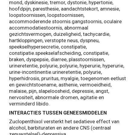
mond, dyskinesie, tremor, dystonie, hypertonie,
hoofdpijn, paresthesie, aandachtstekort, amnesie,
loopstoornissen, loopstoornissen,
accommoderende stoornis.gangstoornis, oculaire
accommodatiestoornis, abnormaal
gezichtsvermogen, duizeligheid, tachycardie,
hartkloppingen, verstopte neus, dyspneu,
speekselhypersecretie, constipatie,
constipatie.speekselafscheiding, constipatie,
braken, dyspepsie, diarree, plasstoornissen,
urineretentie, polyurie, polyurie, hyperurie, hyperurie,
urine-incontinentie.urineretentie, polyurie,
hyperhidrosis, pruritus, myalgie, toegenomen eetlust
en gewichtstoename, asthenie, vermoeidheid,
malaise, pijn, slapeloosheid, depressie, angst,
nervositeit, abnormale dromen, agitatie en
verminderd libido.
INTERACTIES TUSSEN GENEESMIDDELEN
Zuclopenthixol versterkt het sedatieve effect van
alcohol, barbituraten en andere CNS (centraal
zenuwstelsel)-depressiva.