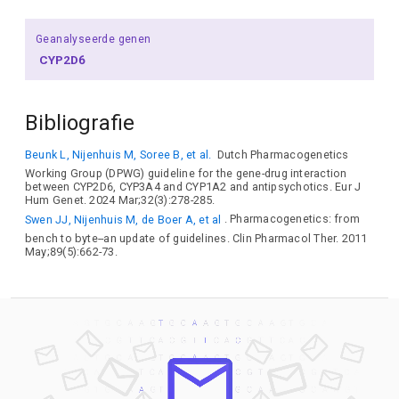
Geanalyseerde genen
CYP2D6
Bibliografie
Beunk L, Nijenhuis M, Soree B, et al.
Dutch Pharmacogenetics
Working Group (DPWG) guideline for the gene-drug interaction
between CYP2D6, CYP3A4 and CYP1A2 and antipsychotics. Eur J
Hum Genet. 2024 Mar;32(3):278-285.
Swen JJ, Nijenhuis M, de Boer A, et al
. Pharmacogenetics: from
bench to byte--an update of guidelines. Clin Pharmacol Ther. 2011
May;89(5):662-73.