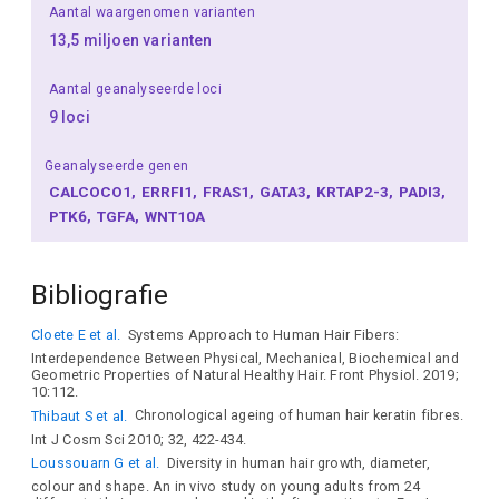
Aantal waargenomen varianten
13,5 miljoen varianten
Aantal geanalyseerde loci
9 loci
Geanalyseerde genen
CALCOCO1
ERRFI1
FRAS1
GATA3
KRTAP2-3
PADI3
PTK6
TGFA
WNT10A
Bibliografie
Cloete E et al.
Systems Approach to Human Hair Fibers:
Interdependence Between Physical, Mechanical, Biochemical and
Geometric Properties of Natural Healthy Hair. Front Physiol. 2019;
10:112.
Thibaut S et al.
Chronological ageing of human hair keratin fibres.
Int J Cosm Sci 2010; 32, 422-434.
Loussouarn G et al.
Diversity in human hair growth, diameter,
colour and shape. An in vivo study on young adults from 24