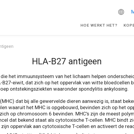
M
HOE WERKT HET?
KOP
ntigeen
HLA-B27 antigeen
 die het immuunsysteem van het lichaam helpen onderscheid
B27-eiwit, dat zich op het oppervlak van witte bloedcellen b
roep ontstekingsziekten waaronder spondylitis ankylosing.
(MHC) dat bij alle gewervelde dieren aanwezig is, staat beke
en waaruit het MHC is opgebouwd, bevinden zich op het opp
ich op chromosoom 6 bevinden. MHC's zijn de meest polymorf
cel dat bekend staat als cytotoxische T-cellen. MHC bindt 
zijn oppervlak aan cytotoxische T-cellen en activeert de re