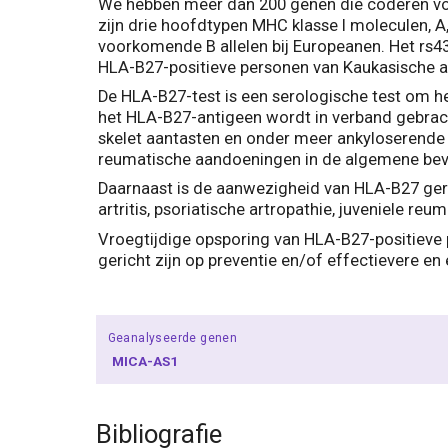
We hebben meer dan 200 genen die coderen voor
zijn drie hoofdtypen MHC klasse I moleculen, A,
voorkomende B allelen bij Europeanen. Het rs
HLA-B27-positieve personen van Kaukasische afk
De HLA-B27-test is een serologische test om he
het HLA-B27-antigeen wordt in verband gebrach
skelet aantasten en onder meer ankyloserende
reumatische aandoeningen in de algemene bevol
Daarnaast is de aanwezigheid van HLA-B27 ger
artritis, psoriatische artropathie, juveniele reum
Vroegtijdige opsporing van HLA-B27-positieve 
gericht zijn op preventie en/of effectievere en
Geanalyseerde genen
MICA-AS1
Bibliografie