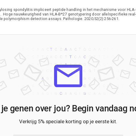
losing spondylitis impliceert peptide handling in het mechanisme voor HLA-B
.
Hoge nauwkeurigheid van HLA-B*27 genotypering door allelspecifieke real
de polymorphism detection assays. Pathologie. 2020;52(2):256-261.
 je genen over jou? Begin vandaag no
Verkrijg 5% speciale korting op je eerste kit.