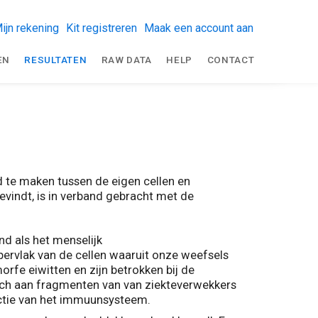
ijn rekening
Kit registreren
Maak een account aan
EN
RESULTATEN
RAW DATA
HELP
CONTACT
 te maken tussen de eigen cellen en
evindt, is in verband gebracht met de
nd als het menselijk
ervlak van de cellen waaruit onze weefsels
e eiwitten en zijn betrokken bij de
zich aan fragmenten van van ziekteverwekkers
actie van het immuunsysteem.