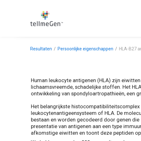
Resultaten
Persoonlijke eigenschappen
HLA-B27 a
Human leukocyte antigenen (HLA) zijn eiwitten
lichaamsvreemde, schadelijke stoffen. Het HLA-
ontwikkeling van spondyloartropathieën, een g
Het belangrijkste histocompatibiliteitscomplex 
leukocytenantigeensysteem of HLA. De molecul
bestaan en worden gecodeerd door genen die z
presentatie van antigenen aan een type immuun
afkomstige eiwitten en toont deze peptiden op 