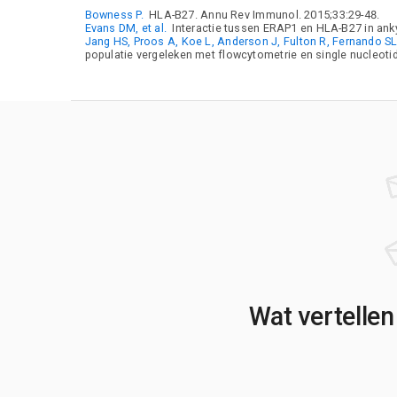
Bowness P.
HLA-B27. Annu Rev Immunol. 2015;33:29-48.
Evans DM, et al.
Interactie tussen ERAP1 en HLA-B27 in anky
Jang HS, Proos A, Koe L, Anderson J, Fulton R, Fernando SL
populatie vergeleken met flowcytometrie en single nucleoti
Wat vertellen