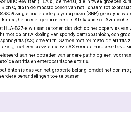
 MHC-eiwitten (HLA bij de mens), die in twee groepen kunnen
 B en C, die in de meeste cellen van het lichaam tot express
4349859 single nucleotide polymorphism (SNP) genotype wor
omst; het is niet gecorreleerd in Afrikaanse of Aziatische p
t HLA-B27-eiwit aan te tonen dat zich op het oppervlak van 
t met de ontwikkeling van spondyloartropathieën, een groep 
 spondylitis (AS) omvatten. Samen met reumatoïde artritis 
king, met een prevalentie van AS voor de Europese bevolki
elateerd aan het optreden van andere pathologieën, voornam
atoïde artritis en enteropathische artritis.
patiënten is dus van het grootste belang, omdat het dan mo
 eerdere behandelingen toe te passen.