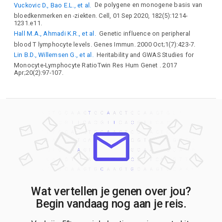
Vuckovic D., Bao E.L., et al.
De polygene en monogene basis van
CCL21
CCND2
CCR7
CCRL2
CD164
CD28
bloedkenmerken en -ziekten. Cell, 01 Sep 2020, 182(5):1214-
CD300LG
CD33
CD34
CD53
CD6
CD69
CD79B
1231.e11.
CD82
CD83
CD86
CDA
CDC42SE2
CDC5L
CDK13
Hall M.A., Ahmadi K.R., et al.
Genetic influence on peripheral
CDK2AP1
CDK6
CDKN2A
CDKN2B
CDYL2
blood T lymphocyte levels. Genes Immun. 2000 Oct;1(7):423-7.
CEACAM16
CEBPB
CEBPG
CELA1
CELF5
CENPO
Lin B.D., Willemsen G., et al.
Heritability and GWAS Studies for
CFAP97D2
CHCHD10
CHGA
CHRNA9
CHST2
CIB3
Monocyte-Lymphocyte RatioTwin Res Hum Genet . 2017
CILP2
CLCF1
CLEC16A
CLEC18C
CLVS1
CLXN
Apr;20(2):97-107.
CMC1
CNN2
CNR2
COL4A1
COL4A2
COLGALT1
CORO6
COX14
CPEB4
CPLX3
CPNE2
CPS1
CRKL
CRLF3
CRTC3
CSF1
CTDSPL
CTRB2
CTSZ
CX3CR1
CXCL12
CXCR4
CXCR5
CYP2C19
CYP3A5
CYRIB
DACH1
DBP
DCUN1D1
DEF6
DENND1B
DENND3
DGKD
DLEU7
DNAH10
DNMT1
DNMT3A
DOCK10
DOK2
DPH5
DUSP14
DUSP16
DUSP22
DUT
E2F2
EBF1
EDN3
EEPD1
EGF
EGFR
EGR2
EIF4E2
ELF1
ELMO1
ELOVL5
EMID1
EOMES
EPB41L5
EPN2
EPS15
EPS15L1
ERCC6L2
ERLEC1
Wat vertellen je genen over jou?
ESR1
ETS1
ZNF710
ZNF778
ZNF800
ZNF831
Begin vandaag nog aan je reis.
ZSCAN23
ETV1
EVPL
EXOC3L2
FAM120B
FAM53B
FAM98B
FAP
FBXL18
FBXO38
FCGR3A
FCRLA