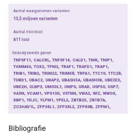
Aantal waargenomen varianten
13,5 miljoen varianten
Aantal risicoloci
811 loci
Geanalyseerde genen
TNFSF11
CALCRL
TNFSF14
CALD1
TNIK
TNIP1
TOMM40
TOX2
TPM2
TRAF1
TRAFD1
TRAP1
TRIB1
TRIB2
TRIM22
TRIM58
TRPA1
TTC19
TTC28
TUBD1
UBAC2
UBAP2
UBASH3A
UBASH3B
UBE2E3
UBE2H
ULBP3
UMODL1
UMPS
URAD
USP50
USP7
VASN
VCAM1
VPS13D
VSTM4
VWA2
WIZ
WWOX
XBP1
YDJC
YLPM1
YPEL2
ZBTB25
ZBTB7A
ZC3HAV1L
ZFP36L1
ZFP36L2
ZFP69B
ZFPM1
ZFPM2
ZMYND15
ZNF217
ZNF322
ZNF391
ZNF608
ZNF638
ZNF644
ZNF648
ZNF664
ZNF71
Bibliografie
CAMK4
CARD11
CARMIL2
CASP8
CASZ1
CAV1
CBLL1
CBX4
CBX7
CCDC12
CCDC153
CCDC66