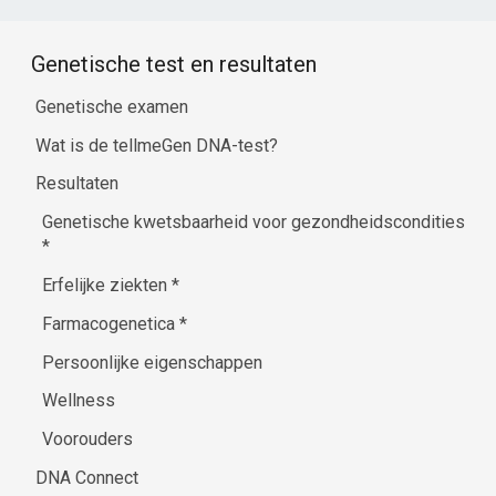
TMEM106C
TMEM120B
TMEM150C
TMEM171
TMEM235
TMIGD3
TNFAIP3
TNFAIP8
TNFRSF11B
Genetische test en resultaten
TNFRSF13B
TNFRSF1A
SLC22A11
Genetische examen
Wat is de tellmeGen DNA-test?
Resultaten
Genetische kwetsbaarheid voor gezondheidscondities
*
Erfelijke ziekten
*
Farmacogenetica
*
Persoonlijke eigenschappen
Wellness
Voorouders
DNA Connect