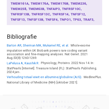
TMEM161A
TMEM176A
TMEM176B
TMEM236
TMEM258
TMEM63B
TNFAIP3
TNFRSF10C
TNFRSF13B
TNFRSF13C
TNFRSF14
TNFSF12
TNFSF13
TNFSF13B
TNFSF4
TNPO1
TP63
TRAF3
TRIB1
TRIB2
TRIM38
TSEN2
TSPAN3
TXLNB
TXNL4B
UBASH3B
UBE2V2
USP28
USP34
USP53
Bibliografie
USP6NL
VAT1
VEGFC
VIT
VPS9D1
WDR81
WIPI1
WRAP53
ZAP70
ZBTB7A
ZC3H11B
ZCCHC2
Barton AR, Sherman MA, Mukamel RE, et al.
Whole-exome
ZFP36L1
ZNF281
ZNF366
ZNF436
ZNF644
imputation within UK Biobank powers rare coding variant
ZNF648
A1CF
ABCA8
ABCA9
ABCF2-H2BK1
ABO
association and fine-mapping analyses. Nat Genet. 2021
ABRACL
ACADS
ACOX2
ACOXL
ADAD1
ADAMTS9
Aug;53(8):1260-1269.
ADGRE3
ADH1A
ADO
ADORA2A
ADRB2
AFF3
AHR
LaPelusa A, Kaushik R.
Physiology, Proteins. 2022 Nov 14. In:
ALB
ALS2CL
ANGPT1
ANKRD11
ANKRD33B
StatPearls [Internet]. Treasure Island (FL): StatPearls Publishing;
2024 jan-.
ANKRD55
APOL3
APOLD1
ARHGAP15
ARHGAP45
Verhouding totaal eiwit en albumine/globuline (A/G).
MedlinePlus.
ARHGEF19
ARID5B
ARL15
ATF6
ATG5
ATL1
ATXN1
National Library of Medicine (NIH) [oktober 2021].
ATXN2L
B3GNT8
BACH2
BANK1
BCL2
BCL2L11
BCL2L2-PABPN1
BCL3
BIK
BIN3
BLK
BLM
BMP2K
BMP6
BMP8A
BTBD6
BYSL
C12orf75
C17orf67
CARD11
CARMIL2
CBFA2T3
CBX4
CBX8
CCDC125
CCNJ
CCNL1
CCR6
CD14
CD34
CDHR4
CDKL1