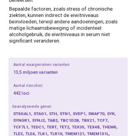
beheersen.
Bepaalde factoren, zoals stress of chronische
ziekten, kunnen indirect de eiwitniveaus
beïnvloeden, terwijl andere aandoeningen, zoals
matige lichaamsbeweging of incidenteel
alcoholgebruik, de eiwitniveaus in serum niet
significant veranderen.
Aantal waargenomen varianten
13,5 miljoen varianten
Aantal risicoloci
442 loci
Geanalyseerde genen
ST6GAL1
STAG1
STH
STN1
SVEP1
SWAP70
SYK
SYNGR1
SYNJ2
TAB2
TBC1D2B
TBX21
TCF7
TCF7L1
TEDC1
TERT
TET2
TEX35
TEX48
THEM6
TLE3
TLE4
TLK1
TLR10
TMEM121
TMEM131L