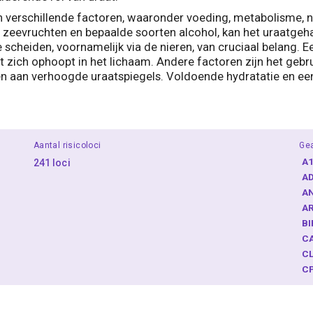
an verschillende factoren, waaronder voeding, metabolisme, n
es, zeevruchten en bepaalde soorten alcohol, kan het uraatge
 scheiden, voornamelijk via de nieren, van cruciaal belang. E
 zich ophoopt in het lichaam. Andere factoren zijn het gebr
en aan verhoogde uraatspiegels. Voldoende hydratatie en een 
Aantal risicoloci
Ge
A
241 loci
A
A
A
B
C
C
C
D
D