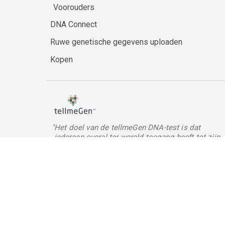
Voorouders
DNA Connect
Ruwe genetische gegevens uploaden
Kopen
"Het doel van de tellmeGen DNA-test is dat
iedereen overal ter wereld toegang heeft tot zijn
genetische informatie via een internetverbinding,
die vervolgens gedeeld kan worden met zijn arts.
tellmeGen medische apparatuu