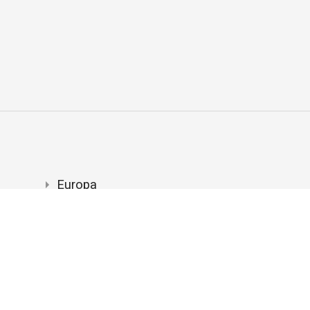
Europa
"
Azië
r