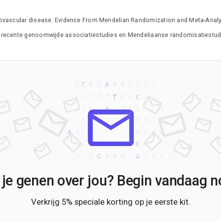
F
F
ovascular disease: Evidence From Mendelian Randomization and Meta-Analysis 
G
H
it recente genoomwijde associatiestudies en Mendeliaanse randomisatiestudie
H
I
I
K
L
M
M
N
O
P
P
R
R
 je genen over jou? Begin vandaag no
R
S
Verkrijg 5% speciale korting op je eerste kit.
S
S