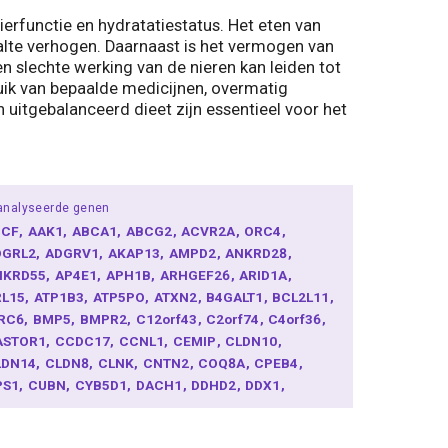
ierfunctie en hydratatiestatus. Het eten van
halte verhogen. Daarnaast is het vermogen van
en slechte werking van de nieren kan leiden tot
uik van bepaalde medicijnen, overmatig
uitgebalanceerd dieet zijn essentieel voor het
analyseerde genen
1CF
AAK1
ABCA1
ABCG2
ACVR2A
ORC4
DGRL2
ADGRV1
AKAP13
AMPD2
ANKRD28
NKRD55
AP4E1
APH1B
ARHGEF26
ARID1A
RL15
ATP1B3
ATP5PO
ATXN2
B4GALT1
BCL2L11
IRC6
BMP5
BMPR2
C12orf43
C2orf74
C4orf36
ASTOR1
CCDC17
CCNL1
CEMIP
CLDN10
LDN14
CLDN8
CLNK
CNTN2
COQ8A
CPEB4
PS1
CUBN
CYB5D1
DACH1
DDHD2
DDX1
HFR2
DMRTA2
DNAH3
DNAJC13
DNAJC16
DPF3
R1
EIF5A2
EMX2
EPB41L3
ERBB4
ESRP2
EVX2