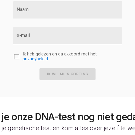
S
Naam
T
T
T
U
e-mail
V
Z
Ik heb gelezen en ga akkoord met het
privacybeleid
IK WIL MIJN KORTING
je onze DNA-test nog niet ged
je genetische test en kom alles over jezelf te w