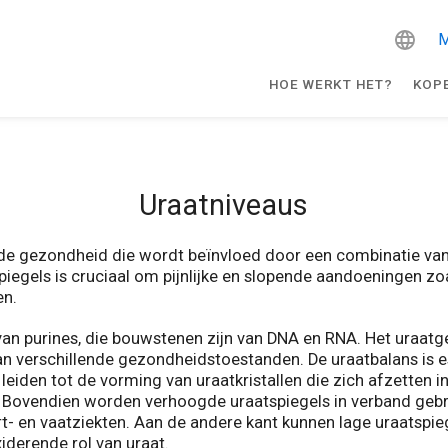
M
HOE WERKT HET?
KOP
Uraatniveaus
 de gezondheid die wordt beïnvloed door een combinatie van 
egels is cruciaal om pijnlijke en slopende aandoeningen zoal
en.
van purines, die bouwstenen zijn van DNA en RNA. Het uraatge
 van verschillende gezondheidstoestanden. De uraatbalans is 
iden tot de vorming van uraatkristallen die zich afzetten i
ht. Bovendien worden verhoogde uraatspiegels in verband ge
t- en vaatziekten. Aan de andere kant kunnen lage uraatspi
derende rol van uraat.