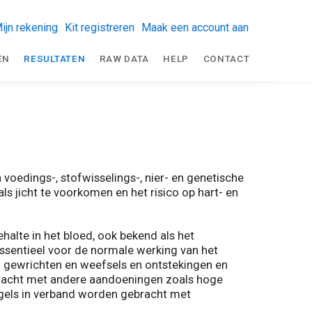
ijn rekening
Kit registreren
Maak een account aan
EN
RESULTATEN
RAW DATA
HELP
CONTACT
voedings-, stofwisselings-, nier- en genetische
s jicht te voorkomen en het risico op hart- en
halte in het bloed, ook bekend als het
essentieel voor de normale werking van het
n gewrichten en weefsels en ontstekingen en
bracht met andere aandoeningen zoals hoge
egels in verband worden gebracht met