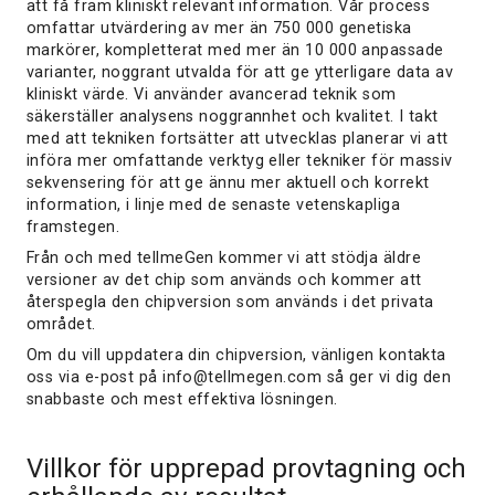
att få fram kliniskt relevant information. Vår process
omfattar utvärdering av mer än 750 000 genetiska
markörer, kompletterat med mer än 10 000 anpassade
varianter, noggrant utvalda för att ge ytterligare data av
kliniskt värde. Vi använder avancerad teknik som
säkerställer analysens noggrannhet och kvalitet. I takt
med att tekniken fortsätter att utvecklas planerar vi att
införa mer omfattande verktyg eller tekniker för massiv
sekvensering för att ge ännu mer aktuell och korrekt
information, i linje med de senaste vetenskapliga
framstegen.
Från och med tellmeGen kommer vi att stödja äldre
versioner av det chip som används och kommer att
återspegla den chipversion som används i det privata
området.
Om du vill uppdatera din chipversion, vänligen kontakta
oss via e-post på info@tellmegen.com så ger vi dig den
snabbaste och mest effektiva lösningen.
Villkor för upprepad provtagning och