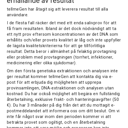
erhållande av resultat
tellmeGen har åtagit sig att leverera resultat till alla
användare.
I de flesta fall räcker det med ett enda salivprov för att
få fram resultaten. Ibland är det dock nödvändigt att ta
ett nytt prov eftersom koncentrationen av det DNA som
erhållits och/eller provets kvalitet är låg och inte uppfyller
de lägsta kvalitetskriterierna för att ge tillförlitliga
resultat. Detta beror i allmänhet på felaktig provtagning
eller problem med provtagningen (torrhet, infektioner,
medicinering eller olika sjukdomar).
Om den första genetiska extraktionen och analysen inte
ger resultat kommer tellmeGen att kontakta dig via e-
post för att erbjuda dig möjligheten att upprepa
provinsamlingen, DNA-extraktionen och analysen utan
kostnad. Du har också möjlighet att begära en fullständig
återbetalning, exklusive frakt- och hanteringsavgifter (50
€). Du har 3 månader på dig från det att du mottagit e-
postmeddelandet att informera oss om ditt beslut. Om vi
inte får något svar inom den perioden kommer vi att
betrakta provet som ogiltigt, och en återbetalning