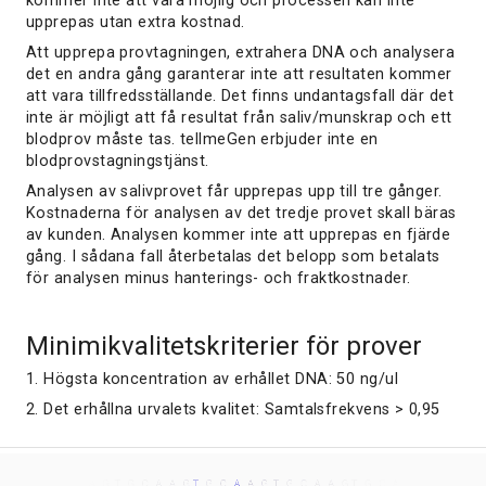
kommer inte att vara möjlig och processen kan inte
upprepas utan extra kostnad.
Att upprepa provtagningen, extrahera DNA och analysera
det en andra gång garanterar inte att resultaten kommer
att vara tillfredsställande. Det finns undantagsfall där det
inte är möjligt att få resultat från saliv/munskrap och ett
blodprov måste tas. tellmeGen erbjuder inte en
blodprovstagningstjänst.
Analysen av salivprovet får upprepas upp till tre gånger.
Kostnaderna för analysen av det tredje provet skall bäras
av kunden. Analysen kommer inte att upprepas en fjärde
gång. I sådana fall återbetalas det belopp som betalats
för analysen minus hanterings- och fraktkostnader.
Minimikvalitetskriterier för prover
1. Högsta koncentration av erhållet DNA: 50 ng/ul
2. Det erhållna urvalets kvalitet: Samtalsfrekvens > 0,95