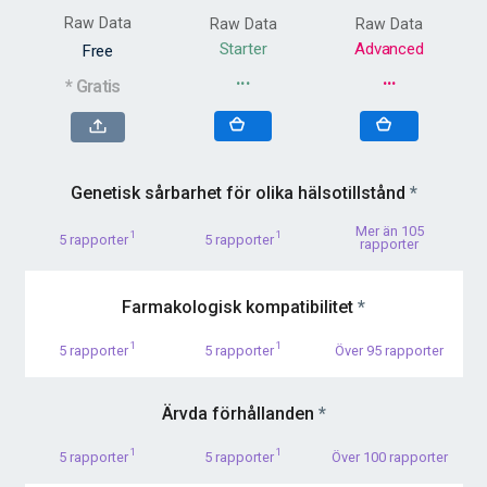
Raw Data
Raw Data
Raw Data
Starter
Advanced
Free
···
···
* Gratis
Genetisk sårbarhet för olika hälsotillstånd
*
Mer än 105
1
1
5 rapporter
5 rapporter
rapporter
Farmakologisk kompatibilitet
*
1
1
5 rapporter
5 rapporter
Över 95 rapporter
Ärvda förhållanden
*
1
1
5 rapporter
5 rapporter
Över 100 rapporter