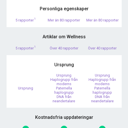
Personliga egenskaper
1
5 rapporter
Mer än 80 rapporter
Mer än 80 rapporter
Artiklar om Wellness
1
5 rapporter
Över 40 rapporter
Över 40 rapporter
Ursprung
Ursprung
Ursprung
Haplogrupp från
Haplogrupp från
moderns
moderns
Ursprung
Paternella
Paternella
haplogrupp
haplogrupp
DNA från
DNA från
neandertalare
neandertalare
Kostnadsfria uppdateringar