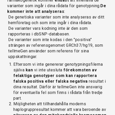
farmakogenetik kommer
endast
att innehålla de
varianter som ingår i dina rådata för genotypning.
De
kommer inte att analyseras
:
De genetiska varianter som inte analyseras av ditt
hemföretag och som inte ingår i dina rådata.
De varianter vars kodning inte är den som
rapporteras i dbSNP-databasen.
De varianter som inte kodas i den "positiva"
strängen av referensgenomet GRCh37/hg19, som
tellmeGen använder som referens för sina
uppskattningar.
Eftersom vi inte genererar genotypningsfilerna
själva
kan
vi inte utesluta
förekomsten av
felaktiga genotyper som kan rapportera
falska positiva eller falska negativa
resultat i
dina resultat. Därför är tellmeGen inte ansvarig
för eventuella fel som finns i rådata från tredje
part.
Möjligheten att tillhandahålla moderns
haplogruppresultat kommer att vara beroende av