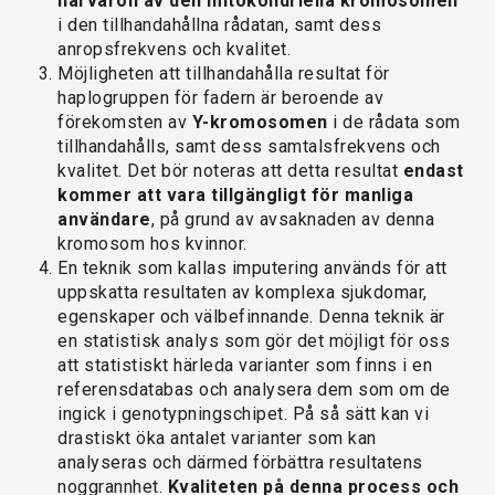
närvaron av den mitokondriella kromosomen
i den tillhandahållna rådatan, samt dess
anropsfrekvens och kvalitet.
Möjligheten att tillhandahålla resultat för
haplogruppen för fadern är beroende av
förekomsten av
Y-kromosomen
i de rådata som
tillhandahålls, samt dess samtalsfrekvens och
kvalitet. Det bör noteras att detta resultat
endast
kommer att vara tillgängligt för manliga
användare
, på grund av avsaknaden av denna
kromosom hos kvinnor.
En teknik som kallas imputering används för att
uppskatta resultaten av komplexa sjukdomar,
egenskaper och välbefinnande. Denna teknik är
en statistisk analys som gör det möjligt för oss
att statistiskt härleda varianter som finns i en
referensdatabas och analysera dem som om de
ingick i genotypningschipet. På så sätt kan vi
drastiskt öka antalet varianter som kan
analyseras och därmed förbättra resultatens
noggrannhet.
Kvaliteten på denna process och