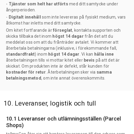
-
Tjänster som helt har utförts
med ditt samtycke under
ångerperioden.
-
Digitalt innehåll
som inte levereras på fysiskt medium, vars
åtkomst har inletts med ditt samtycke.
Om kitet fortfarande är
förseglat
, kontakta supporten och
skicka tillbaka det inom
högst 14 dagar
från det att du
meddelat oss om att du frånträder avtalet. Vi kommer att
återbetala betalningarna (inklusive, i förekommande fall,
standardfrakt
) inom
högst 14 dagar
. Vi kan
hålla inne
återbetalningen tills vi mottar kitet eller
bevis
på att det är
skickat. Om produkten inte är defekt, står kunden för
kostnader för retur
. Återbetalningen sker via
samma
betalningsmetod
, om inte annat överenskommits.
10. Leveranser, logistik och tull
10.1 Leveranser och utlämningsställen (Parcel
Shops)
tellmeGen åtar sig att hantera leveransen till den adress som