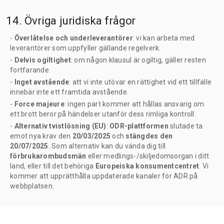
14. Övriga juridiska frågor
-
Överlåtelse och underleverantörer
: vi kan arbeta med
leverantörer som uppfyller gällande regelverk.
-
Delvis ogiltighet
: om någon klausul är ogiltig, gäller resten
fortfarande.
-
Inget avstående
: att vi inte utövar en rättighet vid ett tillfälle
innebär inte ett framtida avstående.
-
Force majeure
:
ingen part kommer att hållas ansvarig om
ett brott beror på händelser utanför dess rimliga kontroll.
-
Alternativ tvistlösning (EU)
:
ODR-plattformen
slutade ta
emot nya krav den
20/03/2025
och
stängdes den
20/07/2025
. Som alternativ kan du vända dig till
förbrukarombudsmän
eller medlings-/skiljedomsorgan i ditt
land, eller till det behöriga
Europeiska konsumentcentret
. Vi
kommer att upprätthålla uppdaterade kanaler för ADR på
webbplatsen.