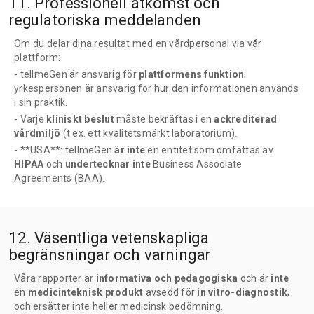
11. Professionell åtkomst och
regulatoriska meddelanden
Om du delar dina resultat med en vårdpersonal via vår
plattform:
- tellmeGen är ansvarig för
plattformens funktion
;
yrkespersonen är ansvarig för hur den informationen används
i sin praktik.
- Varje
kliniskt beslut
måste bekräftas i en
ackrediterad
vårdmiljö
(t.ex. ett kvalitetsmärkt laboratorium).
- **USA**: tellmeGen
är inte
en entitet som omfattas av
HIPAA
och
undertecknar inte
Business Associate
Agreements (BAA).
12. Väsentliga vetenskapliga
begränsningar och varningar
Våra rapporter är
informativa och pedagogiska
och är
inte
en
medicinteknisk produkt
avsedd för
in vitro-diagnostik
,
och ersätter inte heller medicinsk bedömning.