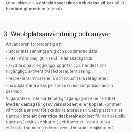
köpet skickar vi
kontraktsöversikten och dessa villkor
på ett
beständigt medium
(e-post).
3. Webbplatsanvändning och ansvar
Användaren förbinder sig att:
- underlätta sanningsenlig och uppdaterad data;
- inte införa olagligt innehåll eller skadlig kod;
- skydda dina inloggningsuppgifter och, när det finns
tillgängligt, aktivera tvåfaktorsautentisering;
- respektera immateriella och industriella rättigheter;
- no suplantar a otras personas ni realizar publicidad sin
permiso.
Vi garanterar inte kontinuerlig tillgänglighet eller felfrihet.
Med undantag för grov vårdslöshet eller uppsåt
, kommer
vårt totala ansvar för skador relaterade till webbplatsen eller
tjänsten
inte att överstiga det betalda priset
för den aktuella
tjänsten (exklusive skatter) och kommer inte att täcka
indirekta förluster (förlorad vinst, förlorade möjligheter).