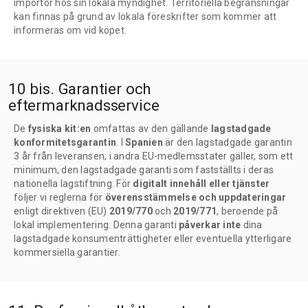
importör hos sin lokala myndighet. Territoriella begränsningar
kan finnas på grund av lokala föreskrifter som kommer att
informeras om vid köpet.
10 bis. Garantier och
eftermarknadsservice
De
fysiska kit:en
omfattas av den gällande
lagstadgade
konformitetsgarantin
. I
Spanien
är den lagstadgade garantin
3 år från leveransen; i andra EU-medlemsstater gäller, som ett
minimum, den lagstadgade garanti som fastställts i deras
nationella lagstiftning. För
digitalt innehåll eller tjänster
följer vi reglerna för
överensstämmelse och uppdateringar
enligt direktiven (EU)
2019/770
och
2019/771
, beroende på
lokal implementering. Denna garanti
påverkar inte
dina
lagstadgade konsumenträttigheter eller eventuella ytterligare
kommersiella garantier.