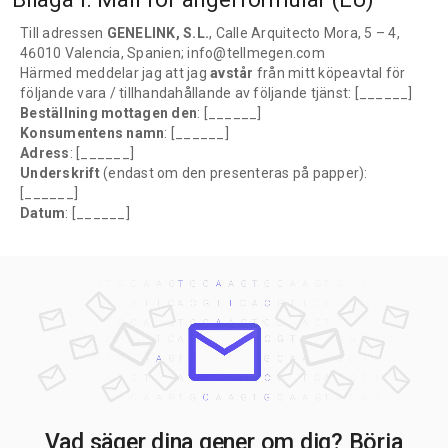
Till adressen
GENELINK, S.L.
, Calle Arquitecto Mora, 5 – 4,
46010 Valencia, Spanien; info@tellmegen.com
Härmed meddelar jag att jag
avstår
från mitt köpeavtal för
följande vara / tillhandahållande av följande tjänst: [______]
Beställning mottagen den
: [______]
Konsumentens namn
: [______]
Adress
: [______]
Underskrift
(endast om den presenteras på papper):
[______]
Datum
: [______]
Vad säger dina gener om dig? Börja