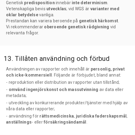
Genetisk
predisposition
innebär
inte
determinism
.
Vetenskapliga bevis
utvecklas
; vid WGS är
varianter med
oklar betydelse
vanliga.
Prestandan kan variera beroende på
genetisk härkomst
.
Vi rekommenderar
oberoende genetisk rådgivning
vid
relevanta frågor.
13. Tillåten användning och förbud
Användningen av rapporter och innehåll är
personlig, privat
och icke-kommersiell
. Följande är förbjudet, bland annat:
- reproduktion eller distribution av rapporter utan tillstånd;
-
omvänd ingenjörskonst och massutvinning
av data eller
metadata;
- utveckling av konkurrerande produkter/tjänster med hjälp av
våra data eller rapporter;
- användning för
rättsmedicinska
,
juridiska faderskapsmål
,
anställnings
- eller
försäkringsändamål
.