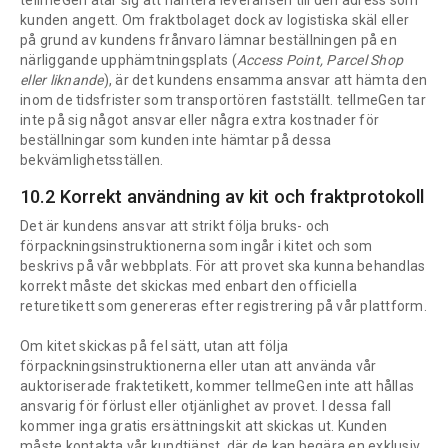
kunden angett. Om fraktbolaget dock av logistiska skäl eller
på grund av kundens frånvaro lämnar beställningen på en
närliggande upphämtningsplats (
Access Point, Parcel Shop
eller liknande
), är det kundens ensamma ansvar att hämta den
inom de tidsfrister som transportören fastställt. tellmeGen tar
inte på sig något ansvar eller några extra kostnader för
beställningar som kunden inte hämtar på dessa
bekvämlighetsställen.
10.2 Korrekt användning av kit och fraktprotokoll
Det är kundens ansvar att strikt följa bruks- och
förpackningsinstruktionerna som ingår i kitet och som
beskrivs på vår webbplats. För att provet ska kunna behandlas
korrekt måste det skickas med enbart den officiella
returetikett som genereras efter registrering på vår plattform.
Om kitet skickas på fel sätt, utan att följa
förpackningsinstruktionerna eller utan att använda vår
auktoriserade fraktetikett, kommer tellmeGen inte att hållas
ansvarig för förlust eller otjänlighet av provet. I dessa fall
kommer inga gratis ersättningskit att skickas ut. Kunden
måste kontakta vår kundtjänst, där de kan begära en exklusiv