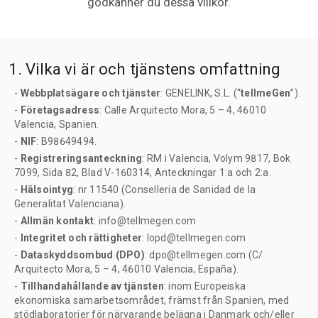
godkänner du dessa villkor.
1. Vilka vi är och tjänstens omfattning
-
Webbplatsägare och tjänster
: GENELINK, S.L. (“
tellmeGen
”).
-
Företagsadress
: Calle Arquitecto Mora, 5 – 4, 46010
Valencia, Spanien.
-
NIF
: B98649494.
-
Registreringsanteckning
: RM i Valencia, Volym 9817, Bok
7099, Sida 82, Blad V-160314, Anteckningar 1:a och 2:a.
-
Hälsointyg
: nr 11540 (Conselleria de Sanidad de la
Generalitat Valenciana).
-
Allmän kontakt
: info@tellmegen.com
-
Integritet och rättigheter
: lopd@tellmegen.com
-
Dataskyddsombud (DPO)
: dpo@tellmegen.com (C/
Arquitecto Mora, 5 – 4, 46010 Valencia, España).
-
Tillhandahållande av tjänsten
: inom Europeiska
ekonomiska samarbetsområdet, främst från Spanien, med
stödlaboratorier för närvarande belägna i Danmark och/eller