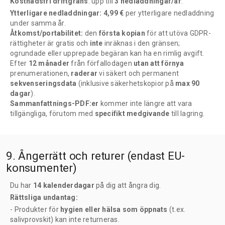
Kostnadsfri driftgräns
: upp till
3 nedladdningar/år
.
Ytterligare nedladdningar: 4,99 €
per ytterligare nedladdning
under samma år.
Åtkomst/portabilitet:
den
första kopian
för att utöva GDPR-
rättigheter är gratis och
inte
inräknas i den gränsen;
ogrundade eller upprepade begäran kan ha en rimlig avgift.
Efter
12 månader
från förfallodagen
utan att förnya
prenumerationen,
raderar
vi säkert och permanent
sekvenseringsdata
(inklusive säkerhetskopior på
max 90
dagar
).
Sammanfattnings-PDF:er
kommer inte längre att vara
tillgängliga, förutom med
specifikt medgivande
till lagring.
9. Ångerrätt och returer (endast EU-
konsumenter)
Du har
14 kalenderdagar
på dig att ångra dig.
Rättsliga undantag:
- Produkter för
hygien eller hälsa som öppnats
(t.ex.
salivprovskit) kan inte returneras.