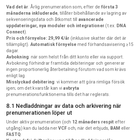
Vad det är
: Årlig prenumeration som, efter de
första 3
månaderna inkluderade
, tillåter bibehållande av lagring av
sekvenseringsdata och åtkomst till
avancerade
uppdateringar, nya moduler och integrationer
(t.ex.
DNA
Connect
).
Pris och förnyelse: 29,99 €/år
(inklusive skatter där det är
tillämpligt).
Automatisk förnyelse
med förhandsavisering ≥15
dagar.
Avbokning
: när som helst från ditt konto eller via support.
Avbokning förhindrar framtida debiteringar och genererar
ingen proportionerlig återbetalning förutom vad som krävs
enligt lag.
Misslyckad debitering
: vi kommer att göra rimliga försök
igen; om det kvarstår kan vi
avbryta
prenumerationsfunktionerna tills det har reglerats.
8.1 Nedladdningar av data och arkivering när
prenumerationen löper ut
Under aktiv prenumeration (och
12 månaders respit
efter
utgång) kan du ladda ner
VCF
och, när det erbjuds,
BAM
eller
FASTQ
.