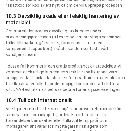
rabattkod för köp av ett nytt kit om de vill upprepa processen.
10.3 Oavsiktlig skada eller felaktig hantering av
materialet
Om materialet skadas oavsiktligt av kunden under
provtagningsprocessen (till exempel om provtagningspinnen
faller till marken, går sönder, förorenas eller om en
komponent tappas bort), måste kunden kontakta vårt
kundtjänstteam.
I dessa fall kommer ingen gratis ersättningskit att skickas. Vi
kommer dock att ge kunden en särskild rabattkupong vars
belopp endast täcker kostnaden för ersättningsmaterialet och
fraktkostnader, vilket gör det möjligt för kunden att slutföra
sitt DNA-test utan att behöva betala för analysservicen igen.
10.4 Tull och Internationellt
Vi erbjuder returfrakter som ingår när provet returneras från
samma land som inköpet gjordes. För internationella
försändelser kan skatter eller tullavgifter uppstå, som
mottagaren ansvarar för; mottagaren kan agera som