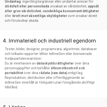
Undantag
: ingenting begränsar eller undantar ansvar för
dödsfall eller personskada
orsakad av vårdslöshet,
uppsåt
eller grov vårdslöshet
,
oundvikliga konsumenträttigheter
eller
brott mot väsentliga skyldigheter
som orsakar direkt
och förutsebar skada.
4. Immateriell och industriell egendom
Texter, bilder, designer, programvara, algoritmer, databaser
och tolkade rapporter tillhör tellmeGen eller licensierade
tredjepartsleverantörer.
Du är innehavare av
dataskyddsrättigheter
över dina
personuppgifter och behåller
åtkomstkontroll och
portabilitet
över dina
rådata (raw data)
enligt lag.
Reproduktion, distribution eller offentliggörande av
tellmeGen-innehåll är förbjudet utan föregående skriftligt
tillstånd.