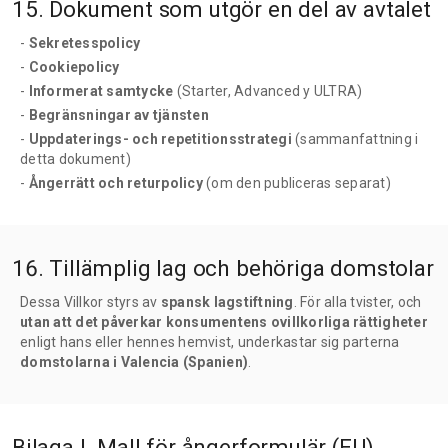
15. Dokument som utgör en del av avtalet
-
Sekretesspolicy
-
Cookiepolicy
-
Informerat samtycke
(Starter, Advanced y ULTRA)
-
Begränsningar av tjänsten
-
Uppdaterings- och repetitionsstrategi
(sammanfattning i
detta dokument)
-
Ångerrätt och returpolicy
(om den publiceras separat)
16. Tillämplig lag och behöriga domstolar
Dessa Villkor styrs av
spansk lagstiftning
. För alla tvister, och
utan att det påverkar konsumentens ovillkorliga rättigheter
enligt hans eller hennes hemvist, underkastar sig parterna
domstolarna i Valencia (Spanien)
.
Bilaga I. Mall för ångerformulär (EU)