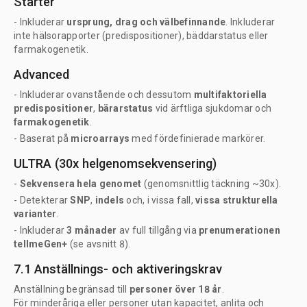
Starter
- Inkluderar
ursprung, drag och välbefinnande
. Inkluderar
inte hälsorapporter (predispositioner), bäddarstatus eller
farmakogenetik.
Advanced
- Inkluderar ovanstående och dessutom
multifaktoriella
predispositioner
,
bärarstatus
vid ärftliga sjukdomar och
farmakogenetik
.
- Baserat på
microarrays
med fördefinierade markörer.
ULTRA (30x helgenomsekvensering)
-
Sekvensera hela genomet
(genomsnittlig täckning ~30x).
- Detekterar
SNP
,
indels
och, i vissa fall,
vissa strukturella
varianter
.
- Inkluderar
3 månader
av full tillgång via
prenumerationen
tellmeGen+
(se avsnitt 8).
7.1 Anställnings- och aktiveringskrav
Anställning begränsad till
personer över 18 år
.
För minderåriga eller personer utan kapacitet, anlita och