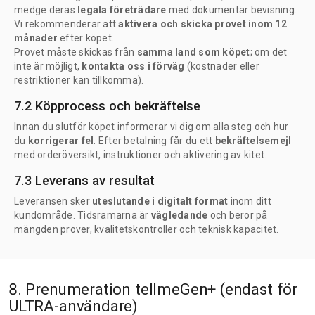
medge deras
legala företrädare
med dokumentär bevisning.
Vi rekommenderar att
aktivera och skicka provet inom 12
månader
efter köpet.
Provet måste skickas från
samma land som köpet
; om det
inte är möjligt,
kontakta oss i förväg
(kostnader eller
restriktioner kan tillkomma).
7.2 Köpprocess och bekräftelse
Innan du slutför köpet informerar vi dig om alla steg och hur
du
korrigerar fel
. Efter betalning får du ett
bekräftelsemejl
med orderöversikt, instruktioner och aktivering av kitet.
7.3 Leverans av resultat
Leveransen sker
uteslutande i digitalt format
inom ditt
kundområde. Tidsramarna är
vägledande
och beror på
mängden prover, kvalitetskontroller och teknisk kapacitet.
8. Prenumeration tellmeGen+ (endast för
ULTRA-användare)