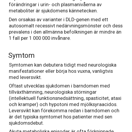
förändringar i urin- och plasmanivåerna av
metaboliter är sjukdomens kännetecken.
Den orsakas av varianter i DLD-genen med ett
autosomalt recessivt nedärvningsmönster och dess
prevalens i den allmänna befolkningen är mindre än
1 fall per 1 000 000 invånare.
Symtom
Symtomen kan debutera tidigt med neurologiska
manifestationer eller börja hos vuxna, vanligtvis
med leversvikt.
Oftast utvecklas sjukdomen i barndomen med
tillväxthämning, neurologiska störningar
(intellektuell funktionsnedsättning, spasticitet, ataxi
och kramper) och hypotoni med mjölksyraacidos.
Leversvikt kan förekomma redan i barndomen och
är det typiska symtomet hos patienter med sen
sjukdomsdebut.
Akuta metaboliska episoder är ofta förknippade