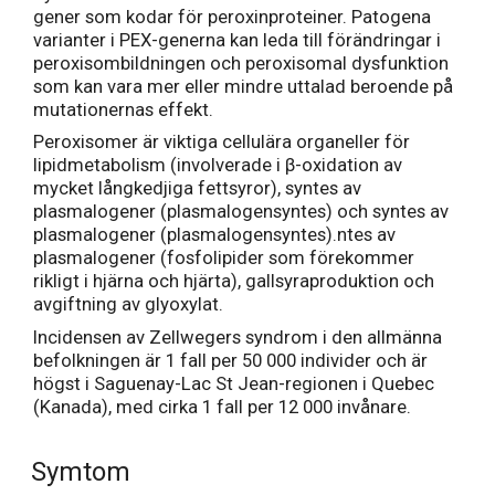
gener som kodar för peroxinproteiner. Patogena
varianter i PEX-generna kan leda till förändringar i
peroxisombildningen och peroxisomal dysfunktion
som kan vara mer eller mindre uttalad beroende på
mutationernas effekt.
Peroxisomer är viktiga cellulära organeller för
lipidmetabolism (involverade i β-oxidation av
mycket långkedjiga fettsyror), syntes av
plasmalogener (plasmalogensyntes) och syntes av
plasmalogener (plasmalogensyntes).ntes av
plasmalogener (fosfolipider som förekommer
rikligt i hjärna och hjärta), gallsyraproduktion och
avgiftning av glyoxylat.
Incidensen av Zellwegers syndrom i den allmänna
befolkningen är 1 fall per 50 000 individer och är
högst i Saguenay-Lac St Jean-regionen i Quebec
(Kanada), med cirka 1 fall per 12 000 invånare.
Symtom