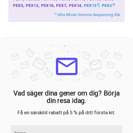
U
U
PEX3
PEX12
PEX16
PEX7
PEX14
PEX13
PEX2
U
Ultra Whole Genome Sequencing 30x
Vad säger dina gener om dig? Börja
din resa idag.
Få en särskild rabatt på 5 % på ditt första kit.