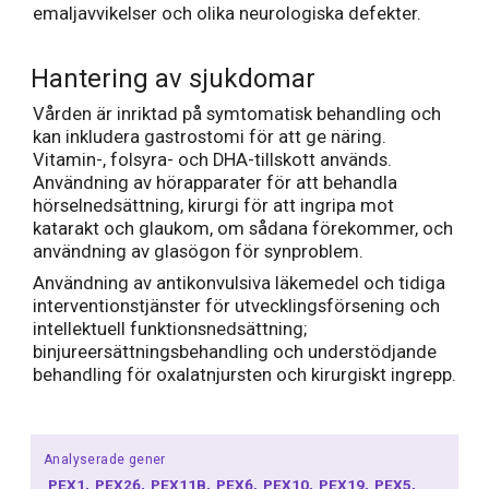
emaljavvikelser och olika neurologiska defekter.
Hantering av sjukdomar
Vården är inriktad på symtomatisk behandling och
kan inkludera gastrostomi för att ge näring.
Vitamin-, folsyra- och DHA-tillskott används.
Användning av hörapparater för att behandla
hörselnedsättning, kirurgi för att ingripa mot
katarakt och glaukom, om sådana förekommer, och
användning av glasögon för synproblem.
Användning av antikonvulsiva läkemedel och tidiga
interventionstjänster för utvecklingsförsening och
intellektuell funktionsnedsättning;
binjureersättningsbehandling och understödjande
behandling för oxalatnjursten och kirurgiskt ingrepp.
Analyserade gener
PEX1
PEX26
PEX11B
PEX6
PEX10
PEX19
PEX5