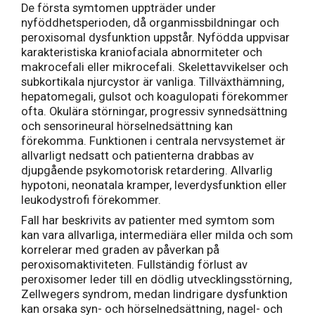
De första symtomen uppträder under
nyföddhetsperioden, då organmissbildningar och
peroxisomal dysfunktion uppstår. Nyfödda uppvisar
karakteristiska kraniofaciala abnormiteter och
makrocefali eller mikrocefali. Skelettavvikelser och
subkortikala njurcystor är vanliga. Tillväxthämning,
hepatomegali, gulsot och koagulopati förekommer
ofta. Okulära störningar, progressiv synnedsättning
och sensorineural hörselnedsättning kan
förekomma. Funktionen i centrala nervsystemet är
allvarligt nedsatt och patienterna drabbas av
djupgående psykomotorisk retardering. Allvarlig
hypotoni, neonatala kramper, leverdysfunktion eller
leukodystrofi förekommer.
Fall har beskrivits av patienter med symtom som
kan vara allvarliga, intermediära eller milda och som
korrelerar med graden av påverkan på
peroxisomaktiviteten. Fullständig förlust av
peroxisomer leder till en dödlig utvecklingsstörning,
Zellwegers syndrom, medan lindrigare dysfunktion
kan orsaka syn- och hörselnedsättning, nagel- och