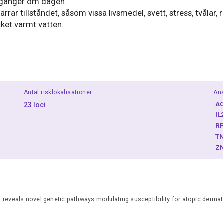
 gånger om dagen.
rar tillståndet, såsom vissa livsmedel, svett, stress, tvålar,
ket varmt vatten.
Antal risklokalisationer
Ana
A
23 loci
IL
R
T
Z
reveals novel genetic pathways modulating susceptibility for atopic dermati