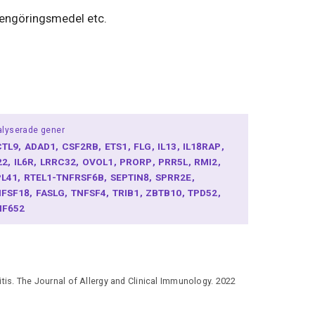
 rengöringsmedel etc.
lyserade gener
CTL9
ADAD1
CSF2RB
ETS1
FLG
IL13
IL18RAP
22
IL6R
LRRC32
OVOL1
PRORP
PRR5L
RMI2
PL41
RTEL1-TNFRSF6B
SEPTIN8
SPRR2E
NFSF18
FASLG
TNFSF4
TRIB1
ZBTB10
TPD52
NF652
tis. The Journal of Allergy and Clinical Immunology. 2022