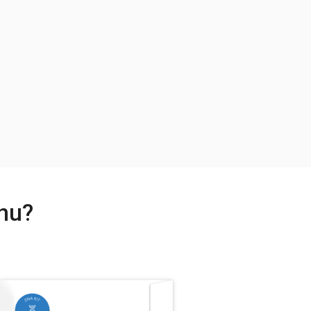
nnu?
.