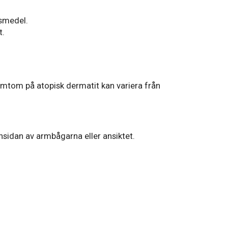
gsmedel.
t.
symtom på atopisk dermatit kan variera från
 insidan av armbågarna eller ansiktet.