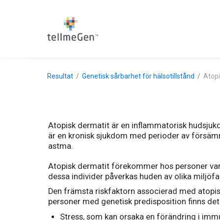
Resultat
Genetisk sårbarhet för hälsotillstånd
Atopi
Atopisk dermatit är en inflammatorisk hudsjukdo
är en kronisk sjukdom med perioder av försämri
astma.
Atopisk dermatit förekommer hos personer vars
dessa individer påverkas huden av olika miljöfa
Den främsta riskfaktorn associerad med atopisk de
personer med genetisk predisposition finns det 
Stress, som kan orsaka en förändring i imm