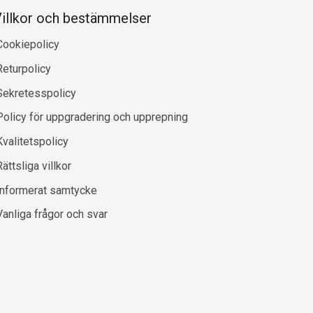
illkor och bestämmelser
Cookiepolicy
Returpolicy
Sekretesspolicy
Policy för uppgradering och upprepning
Kvalitetspolicy
ättsliga villkor
Informerat samtycke
Vanliga frågor och svar