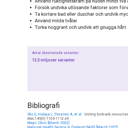
Använd fuktighetskräm på huden minst två
Försök undvika utlösande faktorer som förvär
Ta kortare bad eller duschar och undvik myc
Använd milda tvålar.
Torka noggrant och undvik att gnugga hårt.
Antal observerade varianter
13,5 miljoner varianter
Bibliografi
Sliz E, Huilaja L, Pasanen A, et al.
Uniting biobank resources 
Mar;149(3):1105-1112.e9
Mayo Clinic [March 2022]
National Health Service in England (NHS) [March 2022]