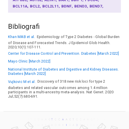
BCL11A
BCL2
BCL2L11
BDNF
BEND3
BEND7
BMP8A
BMPR2
BPTF
BRAF
BRD3OS
BTRC
C2CD4A
C3orf70
CALCR
CASR
CAST
CBX1
Bibliografi
CCAR2
CCDC88B
CCDC92
CCDC9B
CCND1
CCNH
CD101
CDC14C
CDC7
CDH7
CDKAL1
CDKL2
Khan MAB et al.
Epidemiology of Type 2 Diabetes - Global Burden
CDKN1C
CDKN2B
CEBPB
CELF4
CENPW
CEP120
of Disease and Forecasted Trends. J Epidemiol Glob Health.
CEP68
CKB
CKMT1B
CLEC14A
CMIP
CNTNAP2
2020;10(1):107-111.
COL27A1
CPNE4
CRHR2
CRTC1
CRY2
CRYBA1
Center for Disease Control and Prevention. Diabetes [March 2022]
CRYBA2
CSPG5
CTBP1
CTRB2
CTTNBP2
CUL1
Mayo Clinic [March 2022]
CWH43
CYTH1
DCAF12
DDC
FIGNL1
DDX20
DEPDC5
DGKB
DGKD
DHFR2
NSUN3
DLEU7
DLK1
National Institute of Diabetes and Digestive and Kidney Diseases.
Diabetes [March 2022]
DMAC1
DMRT2
DNAH7
STK17B
DNMT3A
EBF1
Vujkovic M et al.
Discovery of 318 new risk loci for type 2
EBF2
EGFL8
EIF2S2
ELAVL2
EML2
EMSY
EP400
diabetes and related vascular outcomes among 1.4 million
EPO
ERBB4
ERLIN1
ERN1
ETAA1
ETS1
ETV1
participants in a multi-ancestry meta-analysis. Nat Genet. 2020
EVA1B
EYA1
EYA2
FADS2
FAF1
FAIM2
FAM227B
Jul;52(7):680-691.
FAM234A
FANCL
FBRSL1
FBXL22
FBXW7
TMEM154
FCGRT
FGFR3
FIBCD1
FOCAD
FOXA2
FOXK1
FOXP1
FRAT2
FRRS1L
FSD2
FTO
FXYD2
GALNT3
GBA2
GCDH
GCK
GCKR
GDF6
GINS2
GIP
GLI2
GLIS3
GLP2R
GLRA1
GNAS
GNPDA2