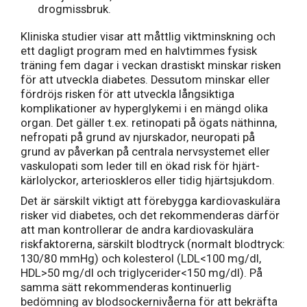
drogmissbruk.
Kliniska studier visar att måttlig viktminskning och
ett dagligt program med en halvtimmes fysisk
träning fem dagar i veckan drastiskt minskar risken
för att utveckla diabetes. Dessutom minskar eller
fördröjs risken för att utveckla långsiktiga
komplikationer av hyperglykemi i en mängd olika
organ. Det gäller t.ex. retinopati på ögats näthinna,
nefropati på grund av njurskador, neuropati på
grund av påverkan på centrala nervsystemet eller
vaskulopati som leder till en ökad risk för hjärt-
kärlolyckor, arterioskleros eller tidig hjärtsjukdom.
Det är särskilt viktigt att förebygga kardiovaskulära
risker vid diabetes, och det rekommenderas därför
att man kontrollerar de andra kardiovaskulära
riskfaktorerna, särskilt blodtryck (normalt blodtryck:
130/80 mmHg) och kolesterol (LDL<100 mg/dl,
HDL>50 mg/dl och triglycerider<150 mg/dl). På
samma sätt rekommenderas kontinuerlig
bedömning av blodsockernivåerna för att bekräfta