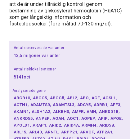
att de är under tillräcklig kontroll genom
bestämning av glykosylerat hemoglobin (HbA1C)
som ger långsiktig information och
fasteblodsocker (före måltid 70-130 mg/dl).
Antal observerade varianter
13,5 miljoner varianter
Antal risklokalisationer
514 loci
Analyserade gener
ABCB10
ABCC5
ABCC8
ABL2
ABO
ACE
ACSL1
ACTN1
ADAMTS9
ADAMTSL3
ADCY5
ADRB1
AFF3
AKAIN1
ALDH1A2
ALKBH3
AMFR
AMN
ANKDD1B
ANKRD55
ANPEP
AOAH
AOC1
AOPEP
APIP
APOE
APOLD1
ARAP1
ARID2
ARID4A
ARMH4
ARID5B
ARL15
ARL4D
ARNTL
ARPP21
ARVCF
ATP2A1
ATP8B2
AUTS2
AZIN1
BAK1
BBIP1
PDCD4