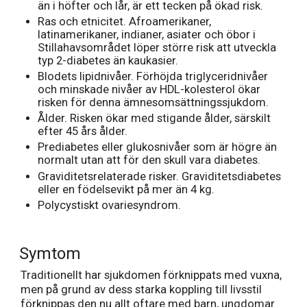
än i höfter och lår, är ett tecken på ökad risk.
Ras och etnicitet. Afroamerikaner,
latinamerikaner, indianer, asiater och öbor i
Stillahavsområdet löper större risk att utveckla
typ 2-diabetes än kaukasier.
Blodets lipidnivåer. Förhöjda triglyceridnivåer
och minskade nivåer av HDL-kolesterol ökar
risken för denna ämnesomsättningssjukdom.
Ålder. Risken ökar med stigande ålder, särskilt
efter 45 års ålder.
Prediabetes eller glukosnivåer som är högre än
normalt utan att för den skull vara diabetes.
Graviditetsrelaterade risker. Graviditetsdiabetes
eller en födelsevikt på mer än 4 kg.
Polycystiskt ovariesyndrom.
Symtom
Traditionellt har sjukdomen förknippats med vuxna,
men på grund av dess starka koppling till livsstil
förknippas den nu allt oftare med barn, ungdomar