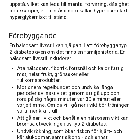
uppstå, vilket kan leda till mental förvirring, dåsighet
och kramper, ett tillstånd som kallas hyperosmolärt
hyperglykemiskt tillstånd.
Förebyggande
En hälsosam livsstil kan hjälpa till att förebygga typ
2-diabetes även om det finns en familjehistoria. En
hälsosam livsstil inkluderar
Äta hälsosam, fiberrik, fettsnål och kalorifattig
mat, helst frukt, grönsaker eller
fullkornsprodukter.
Motionera regelbundet och undvika långa
perioder av inaktivitet genom att gå upp och
röra på dig några minuter var 30:e minut eller
varje timme. Om du vill gå ner i vikt bör träningen
vara mer kraftfull.
Att gå ner i vikt och behålla en hälsosam vikt kan
bromsa utvecklingen av typ 2-diabetes.
Undvik rökning, som ökar risken för hjärt- och
kärlsjukdomar, samt alkohol- och annat