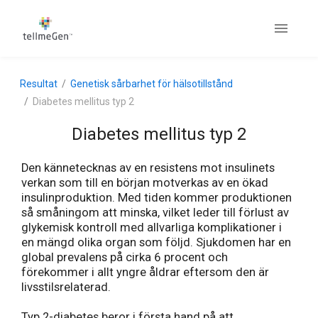
Resultat
Genetisk sårbarhet för hälsotillstånd
Diabetes mellitus typ 2
Diabetes mellitus typ 2
Den kännetecknas av en resistens mot insulinets
verkan som till en början motverkas av en ökad
insulinproduktion. Med tiden kommer produktionen
så småningom att minska, vilket leder till förlust av
glykemisk kontroll med allvarliga komplikationer i
en mängd olika organ som följd. Sjukdomen har en
global prevalens på cirka 6 procent och
förekommer i allt yngre åldrar eftersom den är
livsstilsrelaterad.
Typ 2-diabetes beror i första hand på att