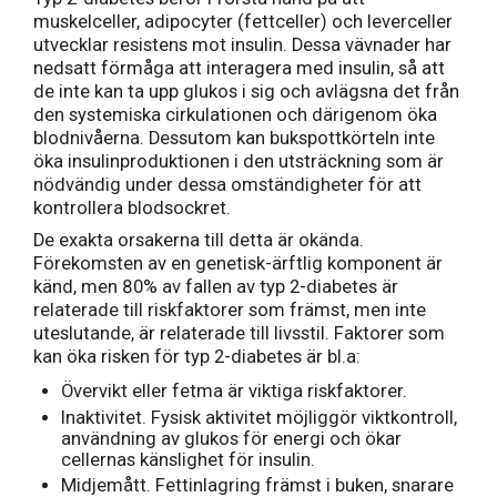
muskelceller, adipocyter (fettceller) och leverceller
utvecklar resistens mot insulin. Dessa vävnader har
nedsatt förmåga att interagera med insulin, så att
de inte kan ta upp glukos i sig och avlägsna det från
den systemiska cirkulationen och därigenom öka
blodnivåerna. Dessutom kan bukspottkörteln inte
öka insulinproduktionen i den utsträckning som är
nödvändig under dessa omständigheter för att
kontrollera blodsockret.
De exakta orsakerna till detta är okända.
Förekomsten av en genetisk-ärftlig komponent är
känd, men 80% av fallen av typ 2-diabetes är
relaterade till riskfaktorer som främst, men inte
uteslutande, är relaterade till livsstil. Faktorer som
kan öka risken för typ 2-diabetes är bl.a:
Övervikt eller fetma är viktiga riskfaktorer.
Inaktivitet. Fysisk aktivitet möjliggör viktkontroll,
användning av glukos för energi och ökar
cellernas känslighet för insulin.
Midjemått. Fettinlagring främst i buken, snarare