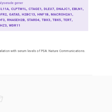
lyserade gener
CL11A
CLPTM1L
CTAGE1
DLEU7
DNAJC1
EBLN1
GFR2
GATA5
H2BC13
HNF1B
MACROH2A1
DF3
RNASEH2B
STARD4
TBX3
TBX5
TERT
SHZ3
WDR11
relation with serum levels of PSA. Nature Communications.