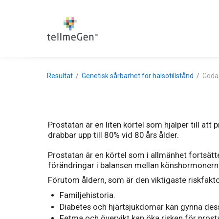
Resultat
Genetisk sårbarhet för hälsotillstånd
Godar
Prostatan är en liten körtel som hjälper till a
drabbar upp till 80% vid 80 års ålder.
Prostatan är en körtel som i allmänhet fortsätte
förändringar i balansen mellan könshormonern
Förutom åldern, som är den viktigaste riskfakto
Familjehistoria.
Diabetes och hjärtsjukdomar kan gynna des
Fetma och övervikt kan öka risken för prosta