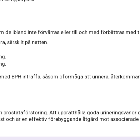
 de ibland inte förvärras eller till och med förbättras med 
a, särskilt på natten.
ng.
ng.
 med BPH inträffa, såsom oförmåga att urinera, återkommand
gn prostataförstoring. Att upprätthålla goda urineringsvanor 
 och är en effektiv förebyggande åtgärd mot associerade 