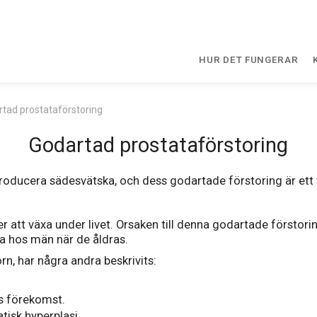
HUR DET FUNGERAR
tad prostataförstoring
Godartad prostataförstoring
tt producera sädesvätska, och dess godartade förstoring är ett
r att växa under livet. Orsaken till denna godartade förstoring
a hos män när de åldras.
rn, har några andra beskrivits:
s förekomst.
tisk hyperplasi.