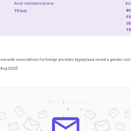
Antal risklokalisationer
Ana
B
19 loci
F
O
T
e-wide associations for benign prostatic hyperplasia reveal a genetic cor
 [Aug 2022]