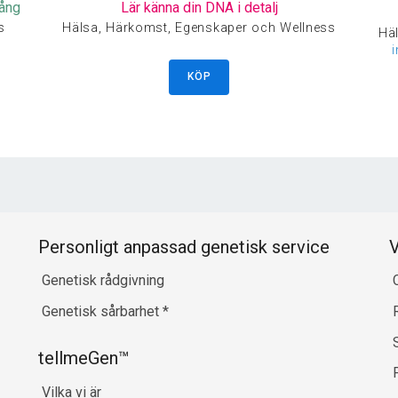
gång
Lär känna din DNA i detalj
s
Hälsa, Härkomst, Egenskaper och Wellness
Häl
KÖP
Personligt anpassad genetisk service
V
Genetisk rådgivning
Genetisk sårbarhet
*
tellmeGen™
Vilka vi är