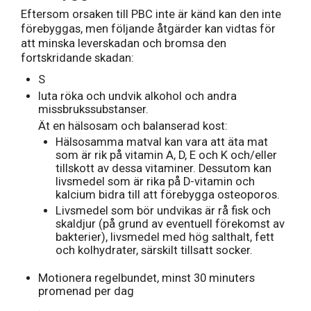
Eftersom orsaken till PBC inte är känd kan den inte
förebyggas, men följande åtgärder kan vidtas för
att minska leverskadan och bromsa den
fortskridande skadan:
S
luta röka och undvik alkohol och andra
missbrukssubstanser.
Ät en hälsosam och balanserad kost:
Hälsosamma matval kan vara att äta mat
som är rik på vitamin A, D, E och K och/eller
tillskott av dessa vitaminer. Dessutom kan
livsmedel som är rika på D-vitamin och
kalcium bidra till att förebygga osteoporos.
Livsmedel som bör undvikas är rå fisk och
skaldjur (på grund av eventuell förekomst av
bakterier), livsmedel med hög salthalt, fett
och kolhydrater, särskilt tillsatt socker.
Motionera regelbundet, minst 30 minuters
promenad per dag
.