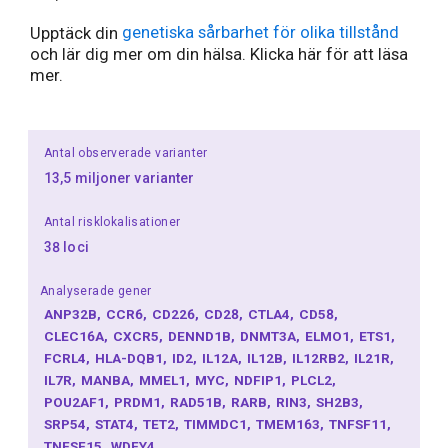
Upptäck din
genetiska sårbarhet för olika tillstånd
och lär dig mer om din hälsa. Klicka här för att läsa
mer.
Antal observerade varianter
13,5 miljoner varianter
Antal risklokalisationer
38 loci
Analyserade gener
ANP32B
CCR6
CD226
CD28
CTLA4
CD58
CLEC16A
CXCR5
DENND1B
DNMT3A
ELMO1
ETS1
FCRL4
HLA-DQB1
ID2
IL12A
IL12B
IL12RB2
IL21R
IL7R
MANBA
MMEL1
MYC
NDFIP1
PLCL2
POU2AF1
PRDM1
RAD51B
RARB
RIN3
SH2B3
SRP54
STAT4
TET2
TIMMDC1
TMEM163
TNFSF11
TNFSF15
WDFY4