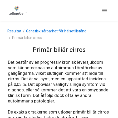
Resultat
Genetisk sårbarhet för hälsotillstånd
Primär biliär cirros
Primär biliär cirros
Det består av en progressiv kronisk leversjukdom
som kännetecknas av autoimmun förstörelse av
gallgångarna, vilket slutligen kommer att leda till
cirros. Det är sällsynt, med en uppskattad incidens
på 0,03 %. Det uppvisar vanligtvis inga symtom vid
diagnos, eller så kommer det att vara en smygande
klinisk form. Det åtföljs dock ofta av andra
autoimmuna patologier.
De exakta orsakerna som utlöser primär biliär cirros
är okända; studier tyder dock på att vissa