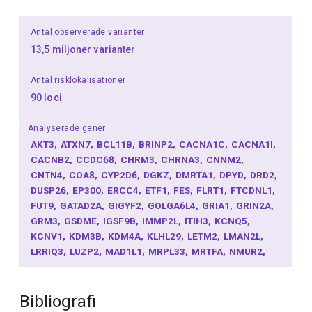
Antal observerade varianter
13,5 miljoner varianter
Antal risklokalisationer
90 loci
Analyserade gener
AKT3
ATXN7
BCL11B
BRINP2
CACNA1C
CACNA1I
CACNB2
CCDC68
CHRM3
CHRNA3
CNNM2
CNTN4
COA8
CYP2D6
DGKZ
DMRTA1
DPYD
DRD2
DUSP26
EP300
ERCC4
ETF1
FES
FLRT1
FTCDNL1
FUT9
GATAD2A
GIGYF2
GOLGA6L4
GRIA1
GRIN2A
GRM3
GSDME
IGSF9B
IMMP2L
ITIH3
KCNQ5
KCNV1
KDM3B
KDM4A
KLHL29
LETM2
LMAN2L
LRRIQ3
LUZP2
MAD1L1
MRPL33
MRTFA
NMUR2
NRGN
NUDT12
PAH
PCLO
PCNX1
PGBD1
PITPNM2
PLCL1
PPARGC1A
PPP1R16B
PRKD1
Bibliografi
PTGIS
PTN
PTPRU
RGS6
RORA
SDCCAG8
SF3B1