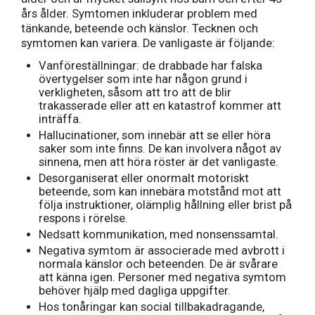
års ålder. Symtomen inkluderar problem med
tänkande, beteende och känslor. Tecknen och
symtomen kan variera. De vanligaste är följande:
Vanföreställningar: de drabbade har falska
övertygelser som inte har någon grund i
verkligheten, såsom att tro att de blir
trakasserade eller att en katastrof kommer att
inträffa.
Hallucinationer, som innebär att se eller höra
saker som inte finns. De kan involvera något av
sinnena, men att höra röster är det vanligaste.
Desorganiserat eller onormalt motoriskt
beteende, som kan innebära motstånd mot att
följa instruktioner, olämplig hållning eller brist på
respons i rörelse.
Nedsatt kommunikation, med nonsenssamtal.
Negativa symtom är associerade med avbrott i
normala känslor och beteenden. De är svårare
att känna igen. Personer med negativa symtom
behöver hjälp med dagliga uppgifter.
Hos tonåringar kan social tillbakadragande,