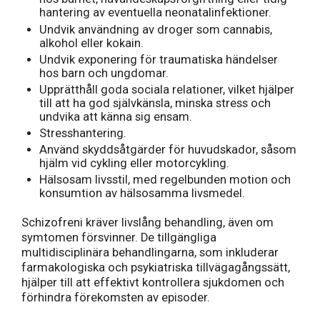
hantering av eventuella neonatalinfektioner.
Undvik användning av droger som cannabis,
alkohol eller kokain.
Undvik exponering för traumatiska händelser
hos barn och ungdomar.
Upprätthåll goda sociala relationer, vilket hjälper
till att ha god självkänsla, minska stress och
undvika att känna sig ensam.
Stresshantering.
Använd skyddsåtgärder för huvudskador, såsom
hjälm vid cykling eller motorcykling.
Hälsosam livsstil, med regelbunden motion och
konsumtion av hälsosamma livsmedel.
Schizofreni kräver livslång behandling, även om
symtomen försvinner. De tillgängliga
multidisciplinära behandlingarna, som inkluderar
farmakologiska och psykiatriska tillvägagångssätt,
hjälper till att effektivt kontrollera sjukdomen och
förhindra förekomsten av episoder.