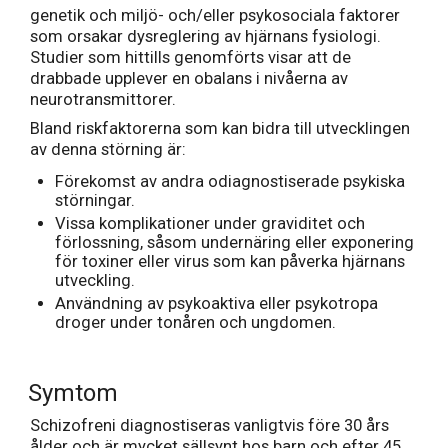
genetik och miljö- och/eller psykosociala faktorer
som orsakar dysreglering av hjärnans fysiologi.
Studier som hittills genomförts visar att de
drabbade upplever en obalans i nivåerna av
neurotransmittorer.
Bland riskfaktorerna som kan bidra till utvecklingen
av denna störning är:
Förekomst av andra odiagnostiserade psykiska
störningar.
Vissa komplikationer under graviditet och
förlossning, såsom undernäring eller exponering
för toxiner eller virus som kan påverka hjärnans
utveckling.
Användning av psykoaktiva eller psykotropa
droger under tonåren och ungdomen.
Symtom
Schizofreni diagnostiseras vanligtvis före 30 års
ålder och är mycket sällsynt hos barn och efter 45