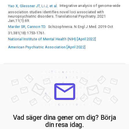
SHMT2
SLC39A8
SNAP91
SNX19
SORCS3
SRPK2
Yao X, Glessner JT, Li J, et al.
Integrative analysis of genome-wide
STAG1
TAOK2
TCF4
TMTC1
TRANK1
TRIM8
association studies identifies novel loci associated with
TSNARE1
VPS45
VRK2
ZNF804A
ZSWIM6
neuropsychiatric disorders. Translational Psychiatry. 2021
Jan;11(1):69.
Marder SR, Cannon TD.
Schizophrenia. N Engl J Med. 2019 Oct
31;381(18):1753-1761.
National Institute of Mental Health (NIH) [April 2022]
American Psychiatric Association [April 2022]
Vad säger dina gener om dig? Börja
din resa idag.