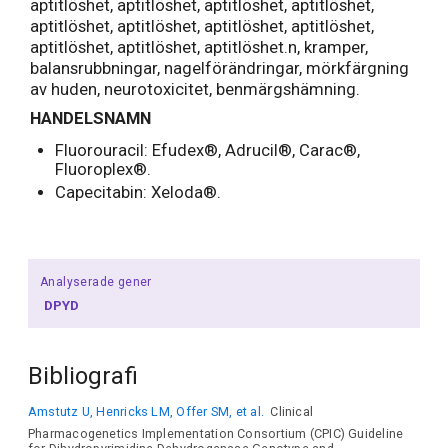
aptitlöshet, aptitlöshet, aptitlöshet, aptitlöshet,
aptitlöshet, aptitlöshet, aptitlöshet, aptitlöshet,
aptitlöshet, aptitlöshet, aptitlöshet.n, kramper,
balansrubbningar, nagelförändringar, mörkfärgning
av huden, neurotoxicitet, benmärgshämning.
HANDELSNAMN
Fluorouracil: Efudex®, Adrucil®, Carac®,
Fluoroplex®.
Capecitabin: Xeloda®.
Analyserade gener
DPYD
Bibliografi
Amstutz U, Henricks LM, Offer SM, et al.
Clinical
Pharmacogenetics Implementation Consortium (CPIC) Guideline