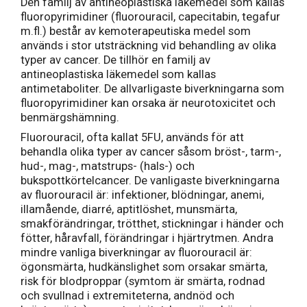
Den familj av antineoplastiska läkemedel som kallas
fluoropyrimidiner (fluorouracil, capecitabin, tegafur
m.fl.) består av kemoterapeutiska medel som
används i stor utsträckning vid behandling av olika
typer av cancer. De tillhör en familj av
antineoplastiska läkemedel som kallas
antimetaboliter. De allvarligaste biverkningarna som
fluoropyrimidiner kan orsaka är neurotoxicitet och
benmärgshämning.
Fluorouracil, ofta kallat 5FU, används för att
behandla olika typer av cancer såsom bröst-, tarm-,
hud-, mag-, matstrups- (hals-) och
bukspottkörtelcancer. De vanligaste biverkningarna
av fluorouracil är: infektioner, blödningar, anemi,
illamående, diarré, aptitlöshet, munsmärta,
smakförändringar, trötthet, stickningar i händer och
fötter, håravfall, förändringar i hjärtrytmen. Andra
mindre vanliga biverkningar av fluorouracil är:
ögonsmärta, hudkänslighet som orsakar smärta,
risk för blodproppar (symtom är smärta, rodnad
och svullnad i extremiteterna, andnöd och