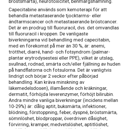
bröstsmärta), neurotoxicitet, benmärgshämning.
Capecitabine används som kemoterapi för att
behandla metastaserande tjocktarms- eller
ändtarmscancer och metastaserande bröstcancer.
Det är en prodrug till fluoruracil, dvs. det omvandlas
till fluoruracil i kroppen. De vanligaste
biverkningarna vid behandling med capecitabin,
med en förekomst på mer än 30 %, är: anemi,
trötthet, diarré, hand- och fotsyndrom (palmar-
plantar erytrodysestesi eller PPE), vilket är utslag,
svullnad, rodnad, smärta och/eller fjällning av huden
på handflatorna och fotsulorna. Det är vanligtvis
lindrigt och börjar 2 veckor efter påbörjad
behandling. Kan kräva minskning av
läkemedelsdosen), illamående och kräkningar,
dermatit, förhöjda leverenzymer, förhöjt bilirubin.
Andra mindre vanliga biverkningar (incidens mellan
10-29%) är: dålig aptit, buksmärta, infektioner,
blödning, förstoppning, feber, dyspné, bröstsmärta,
sömnlöshet, blodproppar, överdriven dåsighet,
förvirring, kramper, medvetslöshet, aptitlöshet,