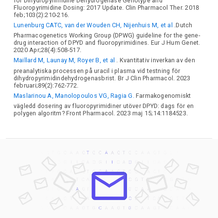
for Dihydropyrimidine Dehydrogenase Genotype and
Fluoropyrimidine Dosing: 2017 Update. Clin Pharmacol Ther. 2018
feb;103(2):210-216.
Lunenburg CATC, van der Wouden CH, Nijenhuis M, et al
.Dutch
Pharmacogenetics Working Group (DPWG) guideline for the gene-
drug interaction of DPYD and fluoropyrimidines. Eur J Hum Genet.
2020 Apr;28(4):508-517.
Maillard M, Launay M, Royer B, et al
. Kvantitativ inverkan av den
preanalytiska processen på uracil i plasma vid testning för
dihydropyrimidindehydrogenasbrist. Br J Clin Pharmacol. 2023
februari;89(2):762-772.
Maslarinou A, Manolopoulos VG, Ragia G.
Farmakogenomiskt
vägledd dosering av fluoropyrimidiner utöver DPYD: dags för en
polygen algoritm? Front Pharmacol. 2023 maj 15;14:1184523.