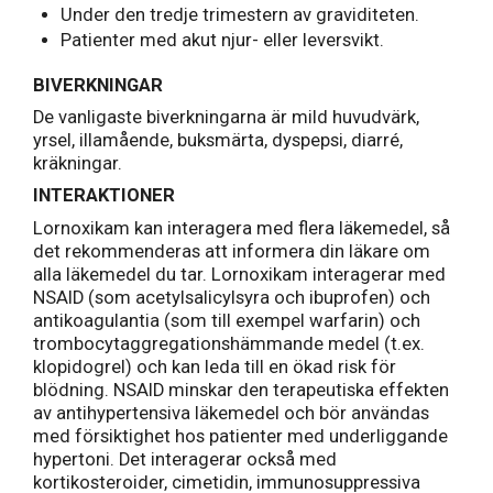
Under den tredje trimestern av graviditeten.
Patienter med akut njur- eller leversvikt.
BIVERKNINGAR
De vanligaste biverkningarna är mild huvudvärk,
yrsel, illamående, buksmärta, dyspepsi, diarré,
kräkningar.
INTERAKTIONER
Lornoxikam kan interagera med flera läkemedel, så
det rekommenderas att informera din läkare om
alla läkemedel du tar. Lornoxikam interagerar med
NSAID (som acetylsalicylsyra och ibuprofen) och
antikoagulantia (som till exempel warfarin) och
trombocytaggregationshämmande medel (t.ex.
klopidogrel) och kan leda till en ökad risk för
blödning. NSAID minskar den terapeutiska effekten
av antihypertensiva läkemedel och bör användas
med försiktighet hos patienter med underliggande
hypertoni. Det interagerar också med
kortikosteroider, cimetidin, immunosuppressiva