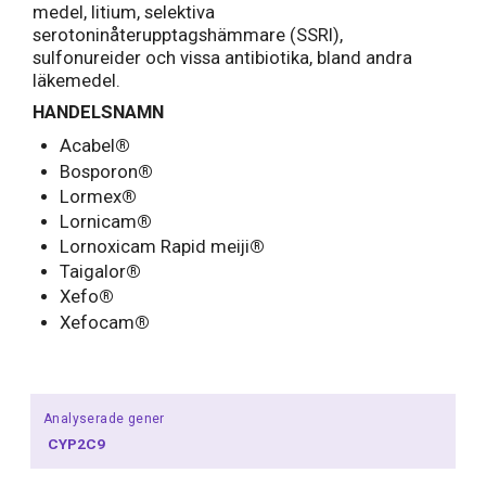
medel, litium, selektiva
serotoninåterupptagshämmare (SSRI),
sulfonureider och vissa antibiotika, bland andra
läkemedel.
HANDELSNAMN
Acabel
®
Bosporon
®
Lormex
®
Lornicam
®
Lornoxicam Rapid meiji
®
Taigalor
®
Xefo
®
Xefocam
®
Analyserade gener
CYP2C9