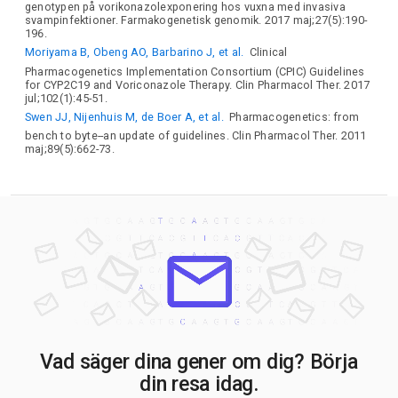
genotypen på vorikonazolexponering hos vuxna med invasiva
svampinfektioner. Farmakogenetisk genomik. 2017 maj;27(5):190-
196.
Moriyama B, Obeng AO, Barbarino J, et al.
Clinical
Pharmacogenetics Implementation Consortium (CPIC) Guidelines
for CYP2C19 and Voriconazole Therapy. Clin Pharmacol Ther. 2017
jul;102(1):45-51.
Swen JJ, Nijenhuis M, de Boer A, et al.
Pharmacogenetics: from
bench to byte--an update of guidelines. Clin Pharmacol Ther. 2011
maj;89(5):662-73.
Vad säger dina gener om dig? Börja
din resa idag.