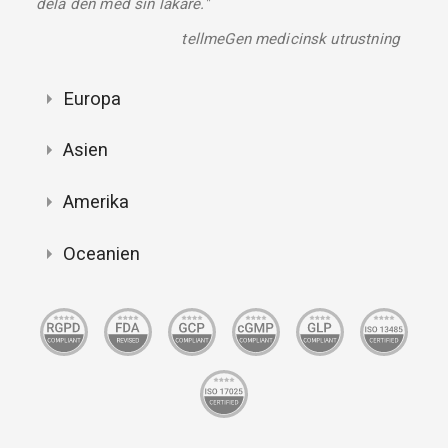
dela den med sin läkare."
tellmeGen medicinsk utrustning
Europa
Asien
Amerika
Oceanien