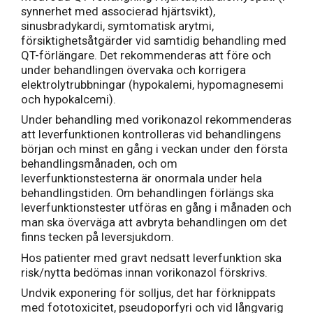
synnerhet med associerad hjärtsvikt),
sinusbradykardi, symtomatisk arytmi,
försiktighetsåtgärder vid samtidig behandling med
QT-förlängare. Det rekommenderas att före och
under behandlingen övervaka och korrigera
elektrolytrubbningar (hypokalemi, hypomagnesemi
och hypokalcemi).
Under behandling med vorikonazol rekommenderas
att leverfunktionen kontrolleras vid behandlingens
början och minst en gång i veckan under den första
behandlingsmånaden, och om
leverfunktionstesterna är onormala under hela
behandlingstiden. Om behandlingen förlängs ska
leverfunktionstester utföras en gång i månaden och
man ska överväga att avbryta behandlingen om det
finns tecken på leversjukdom.
Hos patienter med gravt nedsatt leverfunktion ska
risk/nytta bedömas innan vorikonazol förskrivs.
Undvik exponering för solljus, det har förknippats
med fototoxicitet, pseudoporfyri och vid långvarig