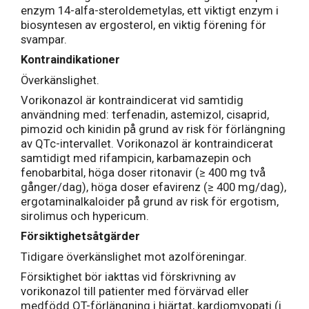
enzym 14-alfa-steroldemetylas, ett viktigt enzym i
biosyntesen av ergosterol, en viktig förening för
svampar.
Kontraindikationer
Överkänslighet.
Vorikonazol är kontraindicerat vid samtidig
användning med: terfenadin, astemizol, cisaprid,
pimozid och kinidin på grund av risk för förlängning
av QTc-intervallet. Vorikonazol är kontraindicerat
samtidigt med rifampicin, karbamazepin och
fenobarbital, höga doser ritonavir (≥ 400 mg två
gånger/dag), höga doser efavirenz (≥ 400 mg/dag),
ergotaminalkaloider på grund av risk för ergotism,
sirolimus och hypericum.
Försiktighetsåtgärder
Tidigare överkänslighet mot azolföreningar.
Försiktighet bör iakttas vid förskrivning av
vorikonazol till patienter med förvärvad eller
medfödd QT-förlängning i hjärtat, kardiomyopati (i