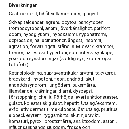
Biverkningar
Gastroenterit, bihåleinflammation, gingivit.
Skivepitelcancer, agranulocytos, pancytopeni,
trombocytopeni, anemi, överkänslighet, perifert
ödem, hypoglykemi, hypokalemi, hyponatremi,
depression, hallucinationer, ångest, insomni,
agitation, förvirringstillstånd, huvudvärk, kramper,
tremor, parestesi, hypertoni, somnolens, synkope,
yrsel och synstörningar (suddig syn, kromatopsi,
fotofobi).
Retinalblödning, supraventrikulär arytmi, takykardi,
bradykardi, hypotoni, flebit, andnöd, akut
andnödssyndrom, lungödem, buksmärta,
illamående, kräkningar, diarré, dyspepsi,
förstoppning, cheilit. Förhöjda leverfunktionstester,
gulsot, kolestatisk gulsot, hepatit. Utslag/exantem,
exfoliativ dermatit, makulopapulöst utslag, pruritus,
alopeci, erytem, ryggsmärta, akut njursvikt,
hematuri, pyrexi, bröstsmärta, ansiktsödem, asteni,
influensaliknande sjukdom, frossa och