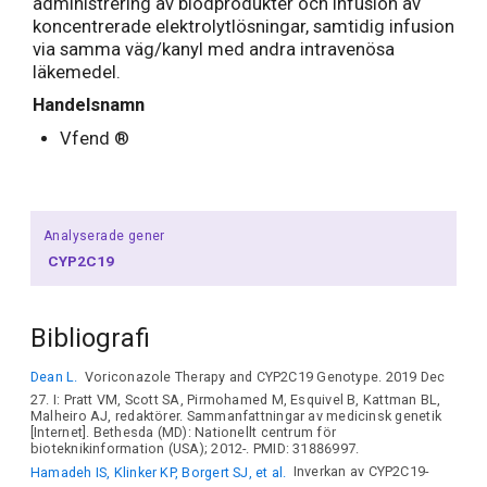
administrering av blodprodukter och infusion av
koncentrerade elektrolytlösningar, samtidig infusion
via samma väg/kanyl med andra intravenösa
läkemedel.
Handelsnamn
Vfend ®
Analyserade gener
CYP2C19
Bibliografi
Dean L.
Voriconazole Therapy and CYP2C19 Genotype. 2019 Dec
27. I: Pratt VM, Scott SA, Pirmohamed M, Esquivel B, Kattman BL,
Malheiro AJ, redaktörer. Sammanfattningar av medicinsk genetik
[Internet]. Bethesda (MD): Nationellt centrum för
bioteknikinformation (USA); 2012-. PMID: 31886997.
Hamadeh IS, Klinker KP, Borgert SJ, et al.
Inverkan av CYP2C19-