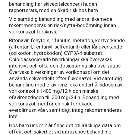
behandling har skivepitelcancer i huden
rapporterats, med en ökad risk hos barn.
Vid samtidig behandling med andra läkemedel
rekommenderas en risk/nytta-bedömning innan
vorikonazol förskrivs:
Ritonavir, fenytoin, rifabutin, metadon, kortverkande
(alfentanil, fentanyl, sulfentanil) eller långverkande
(oxikodon, hydrokodon) CYP3A4-substrat.
Opioidassocierade biverkningar ska övervakas
intensivt och ofta och dosjustering ska övervägas.
Övervaka biverkningar av vorikonazol om det
används sekventiellt efter flukonazol. Vid samtidig
behandling med efavirenz, öka underhållsdosen av
vorikonazol till 400 mg/12 h och minska
efavirenzdosen till 300 mg/24 h. Behandling med
vorikonazol medför en risk för ökade
everolimusnivåer, samtidigt intag rekommenderas
inte.
Hos barn under 2 år finns det otillräckliga data om
effekt och säkerhet vid intravenös behandling.