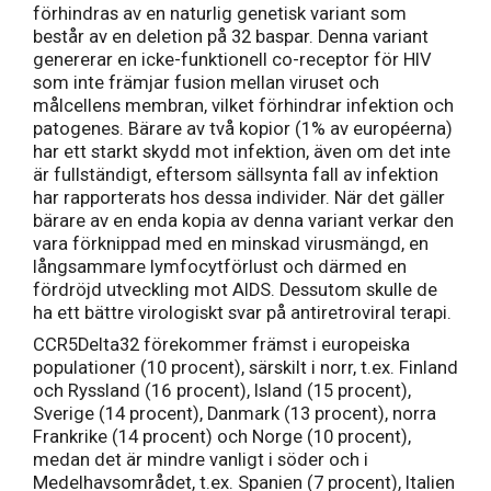
förhindras av en naturlig genetisk variant som
består av en deletion på 32 baspar. Denna variant
genererar en icke-funktionell co-receptor för HIV
som inte främjar fusion mellan viruset och
målcellens membran, vilket förhindrar infektion och
patogenes. Bärare av två kopior (1% av européerna)
har ett starkt skydd mot infektion, även om det inte
är fullständigt, eftersom sällsynta fall av infektion
har rapporterats hos dessa individer. När det gäller
bärare av en enda kopia av denna variant verkar den
vara förknippad med en minskad virusmängd, en
långsammare lymfocytförlust och därmed en
fördröjd utveckling mot AIDS. Dessutom skulle de
ha ett bättre virologiskt svar på antiretroviral terapi.
CCR5Delta32 förekommer främst i europeiska
populationer (10 procent), särskilt i norr, t.ex. Finland
och Ryssland (16 procent), Island (15 procent),
Sverige (14 procent), Danmark (13 procent), norra
Frankrike (14 procent) och Norge (10 procent),
medan det är mindre vanligt i söder och i
Medelhavsområdet, t.ex. Spanien (7 procent), Italien