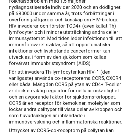
folkhälsoproblem med 1,5 miljoner
nydiagnostiserade individer 2020 och en dödlighet
på 680000 under samma år, trots förbättringar i
överföringsåtgärder och kunskap om HIV-biologi.
HIV invaderar och förstör TCD4+ (även kallat Th)
lymfocyter och i mindre utsträckning andra celler i
immunsystemet. Med tiden leder infektionen till att
immunförsvaret sviktar, så att opportunistiska
infektioner och livshotande cancerformer kan
utvecklas, i form av den sjukdom som kallas
förvärvat immunbristsyndrom (AIDS).
För att invadera Th-lymfocyter kan HIV-1 (den
vanligaste) använda co-receptorerna CCR5, CXCR4
eller båda. Mängden CCR5 på ytan av CD4+ T-celler
är dock en viktig regulator för cellulär oskadlighet
och en avgörande faktor för sjukdomsförloppet.
CCR5 är en receptor för kemokiner, molekyler som
lockar andra celltyper till vissa delar av kroppen och
som huvudsakligen är inblandade i
immunövervakning och inflammatoriska reaktioner.
Uttrycket av CCR5-co-receptorn på cellytan kan