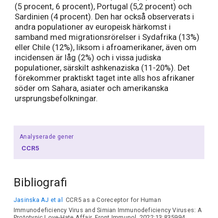
(5 procent, 6 procent), Portugal (5,2 procent) och
Sardinien (4 procent). Den har också observerats i
andra populationer av europeisk härkomst i
samband med migrationsrörelser i Sydafrika (13%)
eller Chile (12%), liksom i afroamerikaner, även om
incidensen är låg (2%) och i vissa judiska
populationer, särskilt ashkenaziska (11-20%). Det
förekommer praktiskt taget inte alls hos afrikaner
söder om Sahara, asiater och amerikanska
ursprungsbefolkningar.
Analyserade gener
CCR5
Bibliografi
Jasinska AJ et al
CCR5 as a Coreceptor for Human
Immunodeficiency Virus and Simian Immunodeficiency Viruses: A
Prototypic Love-Hate Affair. Front Immunol. 2022;13:835994.