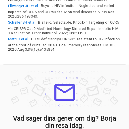
Ellwanger JH et al.
Beyond HIV infection: Neglected and varied
impacts of CCR5 and CCR5Delta32 on viral diseases. Virus Res.
2020;286:198040.
Scheller SH et al.
Biallelic, Selectable, Knock-in Targeting of CCR5
via CRISPR-Cas9 Mediated Homology Directed Repair Inhibits HIV-
1 Replication. Front Immunol. 2022;13:821190.
Matti C et al.
CCR5 deficiency/CCR5?32: resistant to HIV infection
at the cost of curtailed CD4 + T cell memory responses. EMBO J.
2020 Aug 3;39(15):e105854.
Vad säger dina gener om dig? Börja
din resa idag.