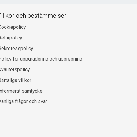
illkor och bestämmelser
Cookiepolicy
Returpolicy
Sekretesspolicy
Policy för uppgradering och upprepning
Kvalitetspolicy
ättsliga villkor
Informerat samtycke
Vanliga frågor och svar