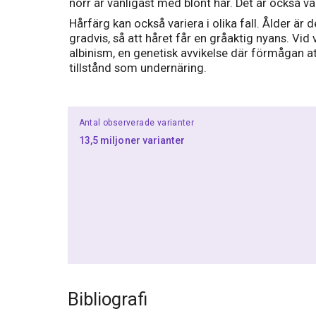
norr är vanligast med blont hår. Det är också v
Hårfärg kan också variera i olika fall. Ålder ä
gradvis, så att håret får en gråaktig nyans. Vi
albinism, en genetisk avvikelse där förmågan at
tillstånd som undernäring.
Antal observerade varianter
13,5 miljoner varianter
Bibliografi