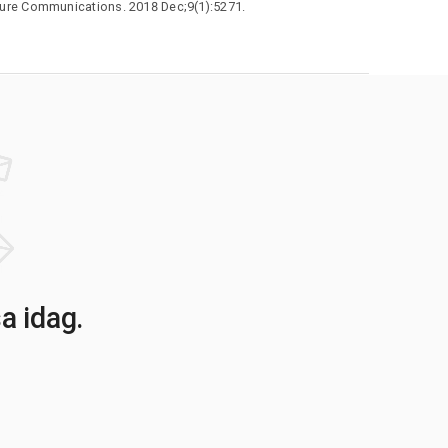
ature Communications. 2018 Dec;9(1):5271.
F2S2
EN1
EPHA4
ERMP1
ETV1
EXOSC5
EZR
GF5
FMN2
FOSL2
FOXE1
FREM2
FZD1
FZD7
AB2
IL16
INSC
IRF4
JAZF1
KCNH1
KIAA0930
ITLG
KRT33A
LHX2
MAP1LC3B2
MAP3K1
APK11
MBNL1
MCOLN3
MITF
MKLN1
MRAS
RPL39
MSX2
MTX2
MYO1B
NDUFS4
TYRP1
QCRHL
VGLL4
WIPF2
WNT7B
ZBTB38
ZFP36L1
FYVE16
ZMIZ1
ZNF750
NFIA
a idag.