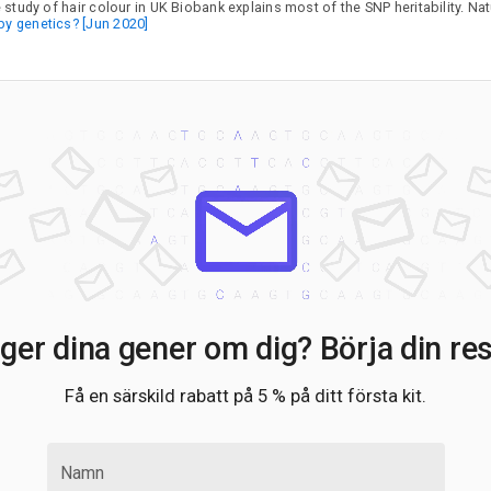
tudy of hair colour in UK Biobank explains most of the SNP heritability. N
EI
 by genetics? [Jun 2020]
F
G
K
M
M
U
Z
ger dina gener om dig? Börja din res
Få en särskild rabatt på 5 % på ditt första kit.
Namn