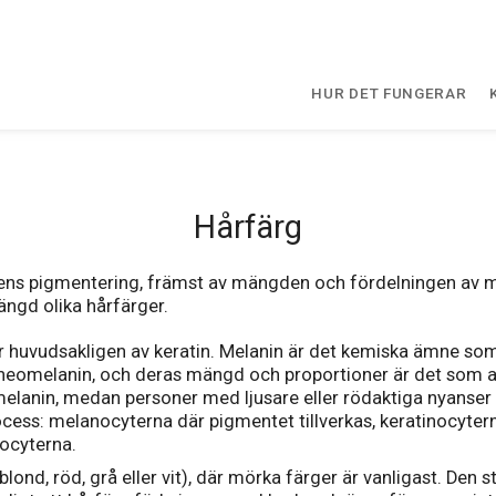
HUR DET FUNGERAR
Hårfärg
dens pigmentering, främst av mängden och fördelningen av 
 mängd olika hårfärger.
r huvudsakligen av keratin. Melanin är det kemiska ämne so
pheomelanin, och deras mängd och proportioner är det som av
lanin, medan personer med ljusare eller rödaktiga nyanser 
cess: melanocyterna där pigmentet tillverkas, keratinocytern
ocyterna.
lond, röd, grå eller vit), där mörka färger är vanligast. Den s