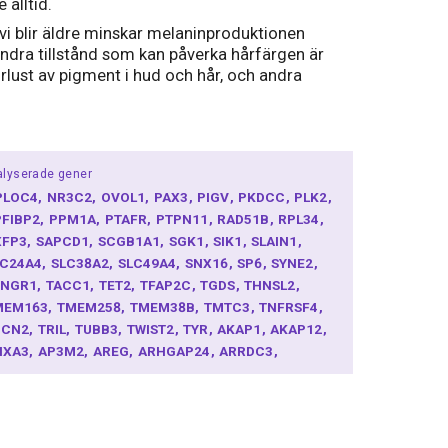
 alltid.
 vi blir äldre minskar melaninproduktionen
 Andra tillstånd som kan påverka hårfärgen är
rlust av pigment i hud och hår, och andra
lyserade gener
PLOC4
NR3C2
OVOL1
PAX3
PIGV
PKDCC
PLK2
PFIBP2
PPM1A
PTAFR
PTPN11
RAD51B
RPL34
XFP3
SAPCD1
SCGB1A1
SGK1
SIK1
SLAIN1
LC24A4
SLC38A2
SLC49A4
SNX16
SP6
SYNE2
YNGR1
TACC1
TET2
TFAP2C
TGDS
THNSL2
MEM163
TMEM258
TMEM38B
TMTC3
TNFRSF4
PCN2
TRIL
TUBB3
TWIST2
TYR
AKAP1
AKAP12
NXA3
AP3M2
AREG
ARHGAP24
ARRDC3
TP1B3
ATXN7L1
AXIN2
BCAS1
BMP3
BMP4
NC1
BNC2
C11orf58
C1orf127
CCDC34
CCND2
D82
CDC42BPA
CDKAL1
CHL1
CITED2
CKB
LIC5
DDIT4
DLX4
DOCK8
DSTYK
EDN3
EGR3