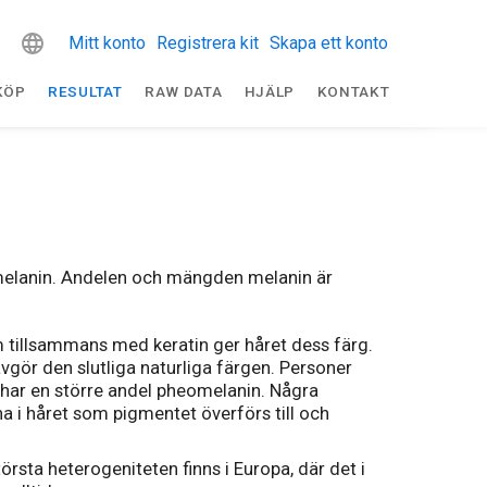
Mitt konto
Registrera kit
Skapa ett konto
KÖP
RESULTAT
RAW DATA
HJÄLP
KONTAKT
melanin. Andelen och mängden melanin är
m tillsammans med keratin ger håret dess färg.
gör den slutliga naturliga färgen. Personer
har en större andel pheomelanin. Några
a i håret som pigmentet överförs till och
törsta heterogeniteten finns i Europa, där det i