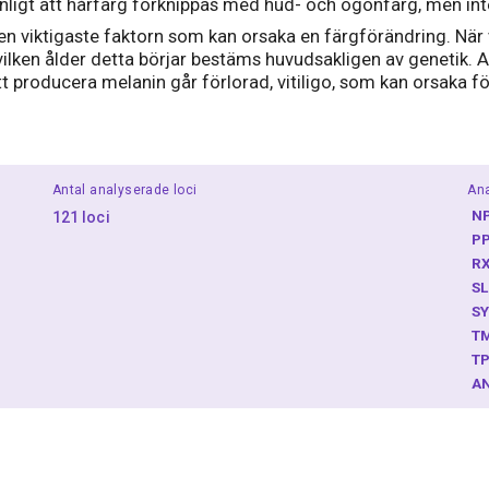
anligt att hårfärg förknippas med hud- och ögonfärg, men inte
r den viktigaste faktorn som kan orsaka en färgförändring. När
d vilken ålder detta börjar bestäms huvudsakligen av genetik.
t producera melanin går förlorad, vitiligo, som kan orsaka fö
Antal analyserade loci
Ana
N
121 loci
P
R
S
S
T
T
A
A
B
C
C