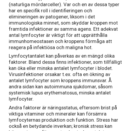
(naturliga mördarceller). Var och en av dessa typer
har en specifik roll i identifieringen och
elimineringen av patogener, liksom i det
immunologiska minnet, som skyddar kroppen mot
framtida infektioner av samma agens. Ett adekvat
antal lymfocyter är viktigt för att upprätthålla
immunhomeostasen och kroppens förmåga att
reagera på infektiösa och maligna hot.
Lymfocytantalet kan påverkas av en mängd olika
faktorer. Bland dessa finns infektioner, som tillfälligt
kan öka eller minska antalet lymfocyter i blodet.
Virusinfektioner orsakar t.ex. ofta en ökning av
antalet lymfocyter som kroppens immunsvar. Å
andra sidan kan autoimmuna sjukdomar, såsom
systemisk lupus erythematosus, minska antalet
lymfocyter.
Andra faktorer är näringsstatus, eftersom brist på
viktiga vitaminer och mineraler kan försämra
lymfocyternas produktion och funktion. Stress har
också en betydande inverkan; kronisk stress kan