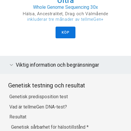
Ultra
SIGIRR
SIGLEC1
SIGLEC5
SIPA1L1
SKAP2
SKI
Whole Genome Sequencing 30x
SLAIN1
SLC12A2
SLC29A3
SLC2A2
SLC35D1
Hälsa, Ancestralitet, Drag och Välmående
SLC45A1
SLC47A1
SLC4A1
SLC4A7
SLC66A3
inkluderar tre månader av tellmeGen+
SLC6A6
SLC7A10
SLX4IP
SMARCE1
SMG9
SMIM29
SMIM38
SMOX
SMYD2
SNTB1
SORL1
SOX4
KÖP
SP140L
SPDYE12
SPEF2
SPHK1
SPIC
SPRYD7
SPTA1
SPTB
SRD5A2
SREBF1
SRP9
SRR
SRSF6
SSTR3
SSU72P5
ST3GAL4
ST8SIA4
STARD4
STARD5
STH
STK11
STRBP
SUV39H2
TAB2
TAF8
TASOR
TBC1D14
TBC1D31
TBX21
TCIM
TEF
TET2
Viktig information och begränsningar
TET3
TFR2
TLE3
TLE4
TM6SF1
TM9SF3
TMC3
TMEM106C
TMEM120B
TMEM150C
TMEM171
TMEM235
TMIGD3
TNFAIP3
TNFAIP8
TNFRSF11B
Genetisk testning och resultat
TNFRSF13B
TNFRSF1A
SLC22A11
Genetisk predisposition test
Vad är tellmeGen DNA-test?
Resultat
Genetisk sårbarhet för hälsotillstånd
*