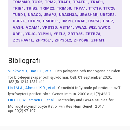
TOMM40
TOX2
TPM2
TRAF1
TRAFD1
TRAP1
TRIB1
TRIB2
TRIM22
TRIM58
TRPA1
TTC19
TTC28
TUBD1
UBAC2
UBAP2
UBASH3A
UBASH3B
UBE2E3
UBE2H
ULBP3
UMODL1
UMPS
URAD
USP50
USP7
VASN
VCAM1
VPS13D
VSTM4
VWA2
WIZ
WWOX
XBP1
YDJC
YLPM1
YPEL2
ZBTB25
ZBTB7A
ZC3HAV1L
ZFP36L1
ZFP36L2
ZFP69B
ZFPM1
ZFPM2
ZMYND15
ZNF217
ZNF322
ZNF391
ZNF608
ZNF638
ZNF644
ZNF648
ZNF664
ZNF71
Bibliografi
CAMK4
CARD11
CARMIL2
CASP8
CASZ1
CAV1
CBLL1
CBX4
CBX7
CCDC12
CCDC153
CCDC66
Vuckovic D., Bao E.L., et al.
Den polygena och monogena grunden
CCL21
CCND2
CCR7
CCRL2
CD164
CD28
för blodegenskaper och sjukdomar. Cell, 01 september 2020,
CD300LG
CD33
CD34
CD53
CD6
CD69
CD79B
182(5):1214-1231.e11.
CD82
CD83
CD86
CDA
CDC42SE2
CDC5L
CDK13
Hall M.A., Ahmadi K.R., et al.
Genetiskt inflytande på nivåerna av T-
CDK2AP1
CDK6
CDKN2A
CDKN2B
CDYL2
lymfocyter i perifert blod. Genes Immun. 2000 okt;1(7):423-7.
CEACAM16
CEBPB
CEBPG
CELA1
CELF5
CENPO
Lin B.D., Willemsen G., et al.
Heritability and GWAS Studies for
CFAP97D2
CHCHD10
CHGA
CHRNA9
CHST2
CIB3
Monocyte-Lymphocyte RatioTwin Res Hum Genet . 2017
CILP2
CLCF1
CLEC16A
CLEC18C
CLVS1
CLXN
apr;20(2):97-107.
CMC1
CNN2
CNR2
COL4A1
COL4A2
COLGALT1
CORO6
COX14
CPEB4
CPLX3
CPNE2
CPS1
CRKL
CRLF3
CRTC3
CSF1
CTDSPL
CTRB2
CTSZ