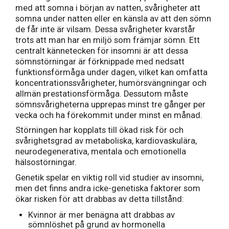
med att somna i början av natten, svårigheter att
somna under natten eller en känsla av att den sömn
de får inte är vilsam. Dessa svårigheter kvarstår
trots att man har en miljö som främjar sömn. Ett
centralt kännetecken för insomni är att dessa
sömnstörningar är förknippade med nedsatt
funktionsförmåga under dagen, vilket kan omfatta
koncentrationssvårigheter, humörsvängningar och
allmän prestationsförmåga. Dessutom måste
sömnsvårigheterna upprepas minst tre gånger per
vecka och ha förekommit under minst en månad.
Störningen har kopplats till ökad risk för och
svårighetsgrad av metaboliska, kardiovaskulära,
neurodegenerativa, mentala och emotionella
hälsostörningar.
Genetik spelar en viktig roll vid studier av insomni,
men det finns andra icke-genetiska faktorer som
ökar risken för att drabbas av detta tillstånd:
Kvinnor är mer benägna att drabbas av
sömnlöshet på grund av hormonella