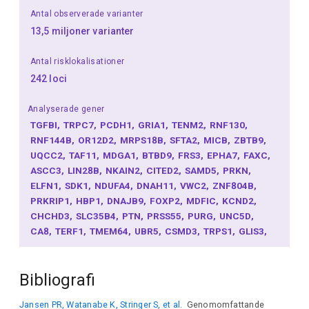
Antal observerade varianter
13,5 miljoner varianter
Antal risklokalisationer
242 loci
Analyserade gener
TGFBI
TRPC7
PCDH1
GRIA1
TENM2
RNF130
RNF144B
OR12D2
MRPS18B
SFTA2
MICB
ZBTB9
UQCC2
TAF11
MDGA1
BTBD9
FRS3
EPHA7
FAXC
ASCC3
LIN28B
NKAIN2
CITED2
SAMD5
PRKN
ELFN1
SDK1
NDUFA4
DNAH11
VWC2
ZNF804B
PRKRIP1
HBP1
DNAJB9
FOXP2
MDFIC
KCND2
CHCHD3
SLC35B4
PTN
PRSS55
PURG
UNC5D
CA8
TERF1
TMEM64
UBR5
CSMD3
TRPS1
GLIS3
DMAC1
NFIB
RORB
TLE4
PHF2
TLR4
PDCL
QRFP
MED27
LHX3
EXD3
SKIDA1
MTRNR2L5
ADO
Bibliografi
DUSP29
LRMDA
PIK3C2A
SYT13
FAM180B
OR9Q1
CHRM1
CNIH2
RBM4
PDE2A
RAB6A
CCDC90B
Jansen PR, Watanabe K, Stringer S, et al.
Genomomfattande
GRM5
CNTN5
SORL1
PTMS
ADAMTS20
NAB2