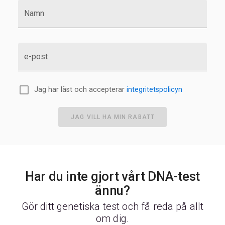
ARHGAP10
ISL1
KIF2A
RASGRF2
TMEM161B
Namn
ARRDC3
NR2F1
MACIR
NUDT12
EFNA5
e-post
Jag har läst och accepterar
integritetspolicyn
JAG VILL HA MIN RABATT
Har du inte gjort vårt DNA-test
ännu?
Gör ditt genetiska test och få reda på allt
om dig.