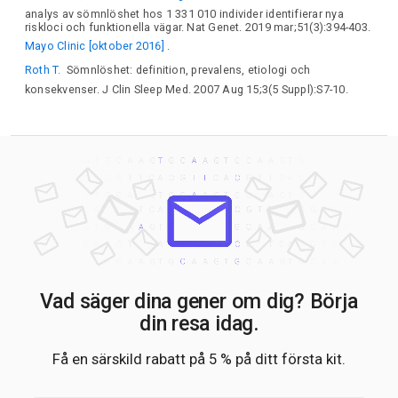
analys av sömnlöshet hos 1 331 010 individer identifierar nya
HMGA2
SLC6A15
MVK
KSR2
SBNO1
OLFM4
riskloci och funktionella vägar. Nat Genet. 2019 mar;51(3):394-403.
DIAPH3
PCDH20
PCDH9
SLITRK1
HS6ST3
TEX29
Mayo Clinic [oktober 2016]
.
NPAS3
RASGRP1
TCF12
MAP2K1
INSYN1
Roth T.
Sömnlöshet: definition, prevalens, etiologi och
GOLGA6A
POLG
FES
IGF1R
RHOT2
C16orf72
konsekvenser. J Clin Sleep Med. 2007 Aug 15;3(5 Suppl):S7-10.
SNX29
GPRC5B
GPR139
TAOK2
SALL1
TOX3
GNAO1
AMFR
CDH8
MON1B
SGSM2
MNT
METTL16
RSKR
DCAKD
PRR15L
HOXB1
IGF2BP1
CA10
TANC2
CDH2
ASXL3
DCC
CCDC68
SEC11C
KDM4B
ZNF536
APOE
ZNF784
NOL4L
SRSF6
ZMYND8
STAU1
ZFP64
C20orf204
ADARB1
EP300
CSF3R
C8B
PDE4B
NEGR1
LRRIQ3
LRRC53
PTBP2
PRMT6
MAN1A2
SERPINC1
BRINP3
IPO9
SERTAD4
MYT1L
MTA3
LRPPRC
NRXN1
FANCL
BCL11A
MEIS1
C1D
LRRTM4
POU3F3
PAX8
ZEB2
ACVR2A
CCDC148
MARCHF7
LNPK
PLCL1
KLF7
MAP2
Vad säger dina gener om dig? Börja
VWC2L
GBX2
TRAF3IP1
ATP2B2
SATB1
RARB
din resa idag.
GASK1A
TOPAZ1
SLC25A20
KLHDC8B
UBA7
RBM5
SEMA3F
FOXP1
ZNF654
IFT57
LSAMP
PLCH1
Få en särskild rabatt på 5 % på ditt första kit.
RARRES1
NLGN1
ZMAT3
DNAJC19
KCNIP4
ARAP2
PRKG2
MMRN1
SLC39A8
TET2
FAM241A