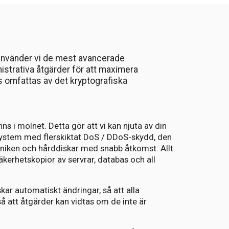
r använder vi de mest avancerade
strativa åtgärder för att maximera
ts omfattas av det kryptografiska
nns i molnet. Detta gör att vi kan njuta av din
ystem med flerskiktat DoS / DDoS-skydd, den
niken och hårddiskar med snabb åtkomst. Allt
kerhetskopior av servrar, databas och all
kar automatiskt ändringar, så att alla
å att åtgärder kan vidtas om de inte är