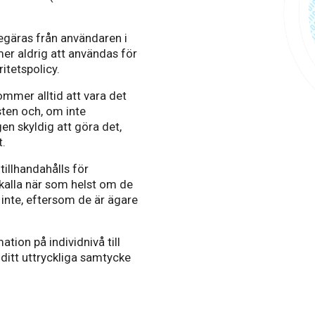
egäras från användaren i
r aldrig att användas för
itetspolicy.
mmer alltid att vara det
sten och, om inte
en skyldig att göra det,
t.
tillhandahålls för
kalla när som helst om de
r inte, eftersom de är ägare
ation på individnivå till
ditt uttryckliga samtycke