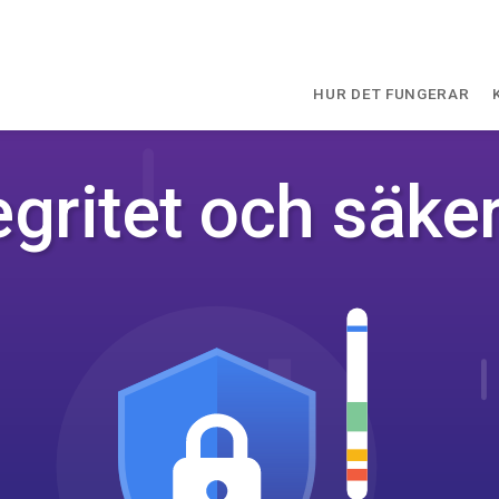
HUR DET FUNGERAR
egritet och säke