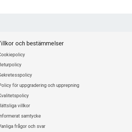
illkor och bestämmelser
Cookiepolicy
Returpolicy
Sekretesspolicy
Policy för uppgradering och upprepning
Kvalitetspolicy
ättsliga villkor
Informerat samtycke
Vanliga frågor och svar