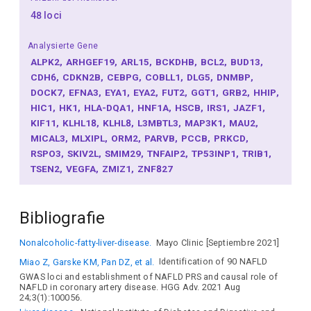
48 loci
Analysierte Gene
ALPK2
ARHGEF19
ARL15
BCKDHB
BCL2
BUD13
CDH6
CDKN2B
CEBPG
COBLL1
DLG5
DNMBP
DOCK7
EFNA3
EYA1
EYA2
FUT2
GGT1
GRB2
HHIP
HIC1
HK1
HLA-DQA1
HNF1A
HSCB
IRS1
JAZF1
KIF11
KLHL18
KLHL8
L3MBTL3
MAP3K1
MAU2
MICAL3
MLXIPL
ORM2
PARVB
PCCB
PRKCD
RSPO3
SKIV2L
SMIM29
TNFAIP2
TP53INP1
TRIB1
TSEN2
VEGFA
ZMIZ1
ZNF827
Bibliografie
Nonalcoholic-fatty-liver-disease.
Mayo Clinic [Septiembre 2021]
Miao Z, Garske KM, Pan DZ, et al.
Identification of 90 NAFLD
GWAS loci and establishment of NAFLD PRS and causal role of
NAFLD in coronary artery disease. HGG Adv. 2021 Aug
24;3(1):100056.