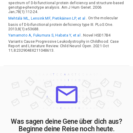
spectrum of D-bifunctional protein deficiency and structure-based
genotype-phenotype analysis. Am J Hum Genet. 2006
Jan;78(1):112-24.
Mehtälä ML, Lensink MF, Pietikäinen LP, et al
. On the molecular
basis of D-bifunctional protein deficiency type III. PLoS One.
2013;8(1):e53688.
Yamamoto A, Fukumura S, Habata Y, et al
. Novel HSD17B4
Variants Cause Progressive Leukodystrophy in Childhood: Case
Report and Literature Review. Child Neurol Open. 2021 Oct
11;8:2329048X211048613.
Was sagen deine Gene über dich aus?
Beginne deine Reise noch heute.