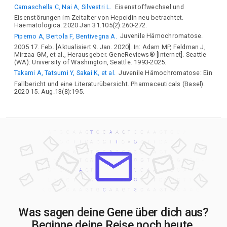
Camaschella C, Nai A, Silvestri L.
Eisenstoffwechsel und
Eisenstörungen im Zeitalter von Hepcidin neu betrachtet.
Haematologica. 2020 Jan 31.105(2):260-272.
Piperno A, Bertola F, Bentivegna A.
Juvenile Hämochromatose.
2005 17. Feb. [Aktualisiert 9. Jan. 2020]. In: Adam MP, Feldman J,
Mirzaa GM, et al., Herausgeber. GeneReviews® [Internet]. Seattle
(WA): University of Washington, Seattle. 1993-2025.
Takami A, Tatsumi Y, Sakai K, et al.
Juvenile Hämochromatose: Ein
Fallbericht und eine Literaturübersicht. Pharmaceuticals (Basel).
2020 15. Aug.13(8):195.
Was sagen deine Gene über dich aus?
Beginne deine Reise noch heute.