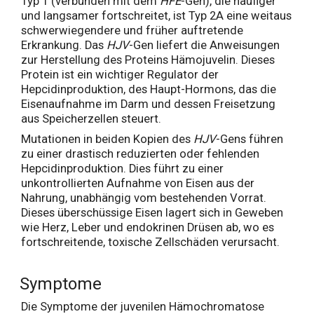
Typ 1 (verbunden mit dem
HFE
-Gen), die häufiger
und langsamer fortschreitet, ist Typ 2A eine weitaus
schwerwiegendere und früher auftretende
Erkrankung. Das
HJV
-Gen liefert die Anweisungen
zur Herstellung des Proteins Hämojuvelin. Dieses
Protein ist ein wichtiger Regulator der
Hepcidinproduktion, des Haupt-Hormons, das die
Eisenaufnahme im Darm und dessen Freisetzung
aus Speicherzellen steuert.
Mutationen in beiden Kopien des
HJV
-Gens führen
zu einer drastisch reduzierten oder fehlenden
Hepcidinproduktion. Dies führt zu einer
unkontrollierten Aufnahme von Eisen aus der
Nahrung, unabhängig vom bestehenden Vorrat.
Dieses überschüssige Eisen lagert sich in Geweben
wie Herz, Leber und endokrinen Drüsen ab, wo es
fortschreitende, toxische Zellschäden verursacht.
Symptome
Die Symptome der juvenilen Hämochromatose