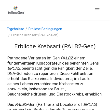
Ergebnisse
Erbliche Bedingungen
Erbliche Krebsart (PALB2-Gen)
Erbliche Krebsart (PALB2-Gen)
Pathogene Varianten im Gen
PALB2
, einem
fundamentalen Kollaborateur des bekannten Gens
BRCA2
, beeinträchtigen die Fähigkeit der Zelle,
DNA-Schäden zu reparieren. Diese Fehlfunktion
erhöht das Risiko eines Individuums, im Laufe
seines Lebens verschiedene Krebsarten zu
entwickeln, insbesondere Brust-,
Bauchspeicheldrüsen- und Eierstockkrebs, erheblich.
Das
PALB2
-Gen (Partner and Localizer of
BRCA2
)
exprimiert ein Protein, das als Tumorsuppressor