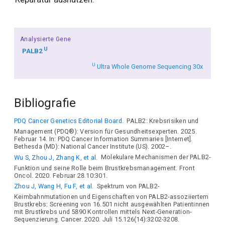
Analysierte Gene
U
PALB2
U
Ultra Whole Genome Sequencing 30x
Bibliografie
PDQ Cancer Genetics Editorial Board.
PALB2: Krebsrisiken und
Management (PDQ®): Version für Gesundheitsexperten. 2025.
Februar 14. In: PDQ Cancer Information Summaries [Internet].
Bethesda (MD): National Cancer Institute (US). 2002–.
Wu S, Zhou J, Zhang K, et al.
Molekulare Mechanismen der PALB2-
Funktion und seine Rolle beim Brustkrebsmanagement. Front
Oncol. 2020. Februar 28.10:301.
Zhou J, Wang H, Fu F, et al.
Spektrum von PALB2-
Keimbahnmutationen und Eigenschaften von PALB2-assoziiertem
Brustkrebs: Screening von 16.501 nicht ausgewählten Patientinnen
mit Brustkrebs und 5890 Kontrollen mittels Next-Generation-
Sequenzierung. Cancer. 2020. Juli 15.126(14):3202-3208.