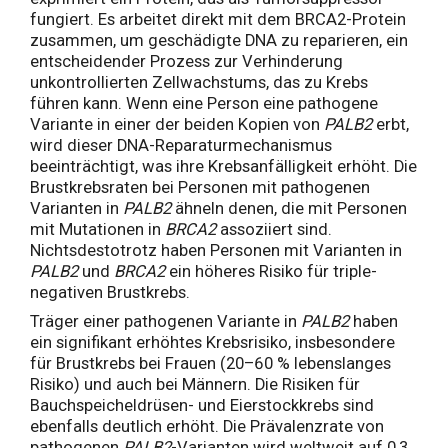
fungiert. Es arbeitet direkt mit dem BRCA2-Protein
zusammen, um geschädigte DNA zu reparieren, ein
entscheidender Prozess zur Verhinderung
unkontrollierten Zellwachstums, das zu Krebs
führen kann. Wenn eine Person eine pathogene
Variante in einer der beiden Kopien von
PALB2
erbt,
wird dieser DNA-Reparaturmechanismus
beeinträchtigt, was ihre Krebsanfälligkeit erhöht. Die
Brustkrebsraten bei Personen mit pathogenen
Varianten in
PALB2
ähneln denen, die mit Personen
mit Mutationen in
BRCA2
assoziiert sind.
Nichtsdestotrotz haben Personen mit Varianten in
PALB2
und
BRCA2
ein höheres Risiko für triple-
negativen Brustkrebs.
Träger einer pathogenen Variante in
PALB2
haben
ein signifikant erhöhtes Krebsrisiko, insbesondere
für Brustkrebs bei Frauen (20–60 % lebenslanges
Risiko) und auch bei Männern. Die Risiken für
Bauchspeicheldrüsen- und Eierstockkrebs sind
ebenfalls deutlich erhöht. Die Prävalenzrate von
pathogenen
PALB2
-Varianten wird weltweit auf 0,3