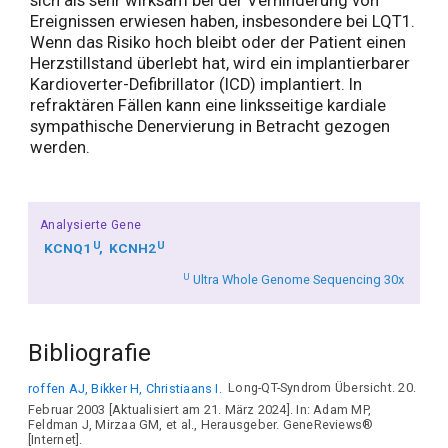
sich als sehr wirksam bei der Verhinderung von
Ereignissen erwiesen haben, insbesondere bei LQT1.
Wenn das Risiko hoch bleibt oder der Patient einen
Herzstillstand überlebt hat, wird ein implantierbarer
Kardioverter-Defibrillator (ICD) implantiert. In
refraktären Fällen kann eine linksseitige kardiale
sympathische Denervierung in Betracht gezogen
werden.
Analysierte Gene
U
U
KCNQ1
KCNH2
U
Ultra Whole Genome Sequencing 30x
Bibliografie
roffen AJ, Bikker H, Christiaans I.
Long-QT-Syndrom Übersicht. 20.
Februar 2003 [Aktualisiert am 21. März 2024]. In: Adam MP,
Feldman J, Mirzaa GM, et al., Herausgeber. GeneReviews®
[Internet].