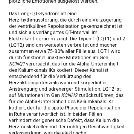
plötzliche Emotionen ausgelöst werden.
Das Long-QT-Syndrom ist eine
Herzrhythmusstörung, die durch eine Verzögerung
der ventrikulären Repolarisation gekennzeichnet ist
und sich als verlängertes QT-Intervall im
Elektrokardiogramm zeigt. Die Typen 1 (LQT1) und 2
(LQT2) sind am weitesten verbreitet und machen
zusammen etwa 75-80% aller Fälle aus. LQT1 wird
durch funktionell inaktive Mutationen im Gen
KCNQ1
verursacht, das für die Alpha-Untereinheit
des Kaliumkanals IKs kodiert. Dieser Kanal ist
entscheidend für die Verkürzung des
Herzaktionspotenzials während körperlicher
Anstrengung und adrenerger Stimulation. LQT2 ist
auf Mutationen im Gen
KCNH2
zurückzuführen, das
für die Alpha-Untereinheit des Kaliumkanals IKr
kodiert, der für die späte Phase der Repolarisation
in Ruhe verantwortlich ist. In beiden Fällen
verhindert der genetische Defekt, dass Kalium die
Herzmuskelzellen mit der richtigen Geschwindigkeit
verlassen kann, was die elektrische