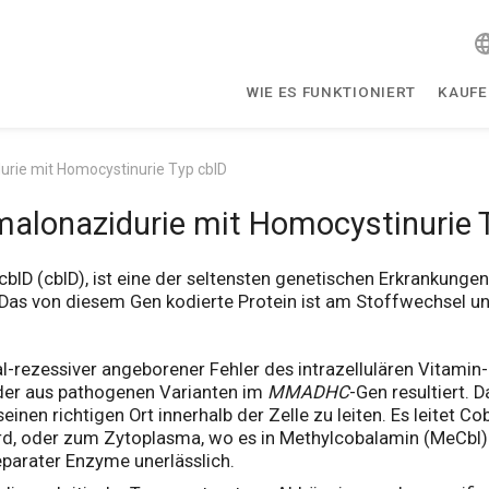
WIE ES FUNKTIONIERT
KAUF
rie mit Homocystinurie Typ cblD
alonazidurie mit Homocystinurie 
blD (cblD), ist eine der seltensten genetischen Erkrankunge
 Das von diesem Gen kodierte Protein ist am Stoffwechsel un
al-rezessiver angeborener Fehler des intrazellulären Vitami
, der aus pathogenen Varianten im
MMADHC
-Gen resultiert. 
inen richtigen Ort innerhalb der Zelle zu leiten. Es leitet C
, oder zum Zytoplasma, wo es in Methylcobalamin (MeCbl) 
eparater Enzyme unerlässlich.