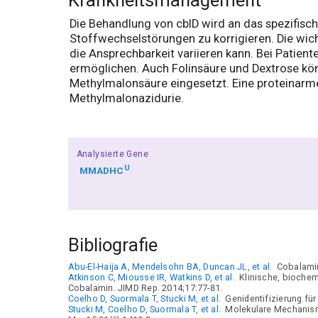
Krankheitsmanagement
Die Behandlung von cblD wird an das spezifisch
Stoffwechselstörungen zu korrigieren. Die wic
die Ansprechbarkeit variieren kann. Bei Patie
ermöglichen. Auch Folinsäure und Dextrose kön
Methylmalonsäure eingesetzt. Eine proteinarme 
Methylmalonazidurie.
Analysierte Gene
U
MMADHC
Bibliografie
Abu-El-Haija A, Mendelsohn BA, Duncan JL, et al.
Cobalamin
Atkinson C, Miousse IR, Watkins D, et al.
Klinische, biochem
Cobalamin. JIMD Rep. 2014;17:77-81.
Coelho D, Suormala T, Stucki M, et al.
Genidentifizierung für
Stucki M, Coelho D, Suormala T, et al.
Molekulare Mechanisme