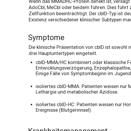
Wenn das MMADHC-Protein defekt ist, versagt d
AdoCbl, MeCbl oder beidem führen. Dies führt
Zellfunktion beeinträchtigt. Der cblD-Typ ist de
Existenz verschiedener klinischer Subtypen ma
Symptome
Die klinische Präsentation von cblD ist sowohl
drei Hauptuntertypen eingeteilt.
cblD-MMA/HC kombiniert oder klassische 
Entwicklungsverzögerung, Enzephalopathie,
Einige Fälle von Symptombeginn im Jugend
isoliertes cblD-MMA: Patienten weisen nur 
Lethargie und metabolischer Azidose.
isoliertes cblD-HC: Patienten weisen nur 
Ereignisse (Blutgerinnsel).