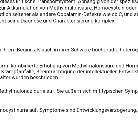
ieses kritische Transportsystem. Abhängig von der spezifi
 zur Akkumulation von Methylmalonsäure, Homocystein oder
utlich seltener als andere Cobalamin-Defekte wie cblC, und sei
cht seine Diagnose und Charakterisierung komplex.
 in ihrem Beginn als auch in ihrer Schwere hochgradig heter
Form: kombinierte Erhöhung von Methylmalonsäure und Hom
 Krampfanfälle, Beeinträchtigung der intellektuellen Entwi
alter wurden beschrieben.
Methylmalonazidurie auf. Sie äußern sich mit typischen Sym
Homocystinurie auf. Symptome sind Entwicklungsverzögerung