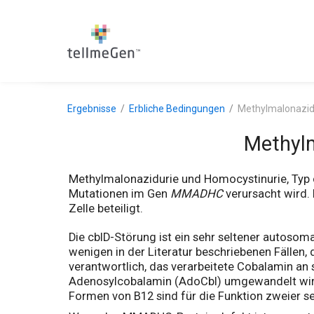
Ergebnisse
Erbliche Bedingungen
Methylmalonazidu
Methylm
Methylmalonazidurie und Homocystinurie, Typ c
Mutationen im Gen
MMADHC
verursacht wird.
Zelle beteiligt.
Die cblD-Störung ist ein sehr seltener autosom
wenigen in der Literatur beschriebenen Fällen
verantwortlich, das verarbeitete Cobalamin an se
Adenosylcobalamin (AdoCbl) umgewandelt wird
Formen von B12 sind für die Funktion zweier s