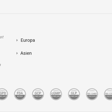
st
Europa
Asien
n