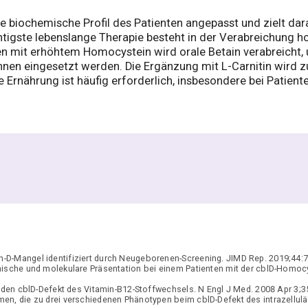
e biochemische Profil des Patienten angepasst und zielt dar
htigste lebenslange Therapie besteht in der Verabreichung
nten mit erhöhtem Homocystein wird orale Betain verabreicht
nen eingesetzt werden. Die Ergänzung mit L-Carnitin wird z
Ernährung ist häufig erforderlich, insbesondere bei Patiente
-D-Mangel identifiziert durch Neugeborenen-Screening. JIMD Rep. 2019;44:7
ische und molekulare Präsentation bei einem Patienten mit der cblD-Homoc
 den cblD-Defekt des Vitamin-B12-Stoffwechsels. N Engl J Med. 2008 Apr 3;3
n, die zu drei verschiedenen Phänotypen beim cblD-Defekt des intrazellul