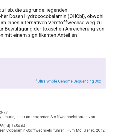
auf ab, die zugrunde liegenden
 hoher Dosen Hydroxocobalamin (OHCbl), obwohl
, um einen alternativen Verstoffwechselweg zu
ur Bewältigung der toxischen Anreicherung von
n mit einem signifikanten Anteil an
U
Ultra Whole Genome Sequencing 30x
3-77.
ystinurie, einer angeborenen Stoffwechselstörung von
58(14):1454-64.
ären Cobalamin-Stoffwechsels führen. Hum Mol Genet. 2012