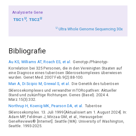
Analysierte Gene
U
U
TSC1
TSC2
U
Ultra Whole Genome Sequencing 30x
Bibliografie
Au KS, Williams AT, Roach ES, et al.
Genotyp-/Phänotyp-
Korrelation bei 325 Personen, die in den Vereinigten Staaten auf
eine Diagnose eines tuberösen Sklerosekomplexes überwiesen
wurden. Genet Med. 2007 Feb.9(2):88-100.
Man A, Di Scipio M, Grewal S, et al.
Die Genetik des tuberösen
Sklerosekomplexes und verwandter mTORopathien: Aktueller
Stand und zukünftige Richtungen. Genes (Basel). 2024 4.
März.15(3):332.
Northrup H, Koenig MK, Pearson DA, et al.
Tuberöse
Sklerosekomplex. 13. Juli 1999 [Aktualisiert am 1. August 2024]. In:
Adam MP, Feldman J, Mirzaa GM, et al., Herausgeber.
GeneReviews® [Internet]. Seattle (WA): University of Washington,
Seattle. 1993-2025.