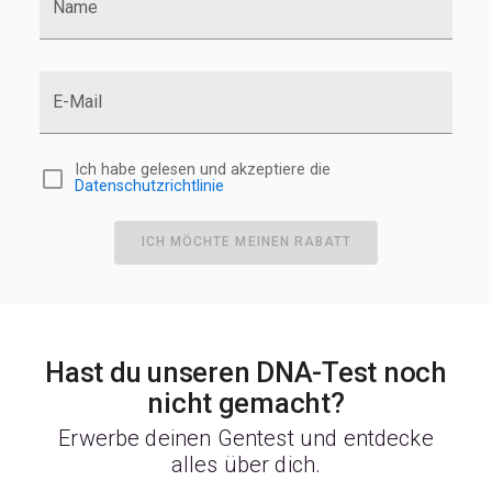
Name
NDOR1
NDUFAF3
NFE2L3
NKX6-3
E-Mail
Ich habe gelesen und akzeptiere die
Datenschutzrichtlinie
ICH MÖCHTE MEINEN RABATT
Hast du unseren DNA-Test noch
nicht gemacht?
Erwerbe deinen Gentest und entdecke
alles über dich.