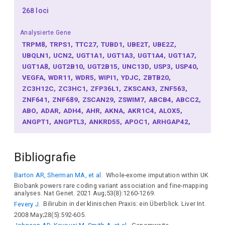
268 loci
Analysierte Gene
TRPM8
TRPS1
TTC27
TUBD1
UBE2T
UBE2Z
UBQLN1
UCN2
UGT1A1
UGT1A3
UGT1A4
UGT1A7
UGT1A8
UGT2B10
UGT2B15
UNC13D
USP3
USP40
VEGFA
WDR11
WDR5
WIPI1
YDJC
ZBTB20
ZC3H12C
ZC3HC1
ZFP36L1
ZKSCAN3
ZNF563
ZNF641
ZNF689
ZSCAN29
ZSWIM7
ABCB4
ABCC2
ABO
ADAR
ADH4
AHR
AKNA
AKR1C4
ALOX5
ANGPT1
ANGPTL3
ANKRD55
APOC1
ARHGAP42
ARID1A
ARID2
ARL4C
ARNTL
ASXL2
ATP2B4
ATXN2
AUH
BACH1
BPTF
BRI3
BTN1A1
BUD13
Bibliografie
C11orf58
CASTOR1
CCDC12
CCDC97
CCNL1
CD276
CD300LF
CD33
CDH1
CENPW
CLN3
CPS1
Barton AR, Sherman MA, et al.
Whole-exome imputation within UK
CSH1
CSNK1G3
CTSS
CTU2
CYB5A
CYB5R3
Biobank powers rare coding variant association and fine-mapping
CYP1A1
CYP26A1
CYP2C19
CYP7A1
CYRIB
analyses. Nat Genet. 2021 Aug;53(8):1260-1269.
CYSTM1
DACH1
DEF6
DGAT2
DGKD
DNAH11
Fevery J.
Bilirubin in der klinischen Praxis: ein Überblick. Liver Int.
EEPD1
EFHD1
EGF
ENG
EPAS1
EPHA2
EPO
2008 May;28(5):592-605.
EXOC6
FADS2
FAM187B
FAM222B
FAM234A