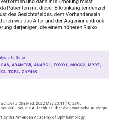
 verformen und dann ihre Erholung misst.
 da Patienten mit dieser Erkrankung tendenziell
lust des Gesichtsfeldes, dem Vorhandensein
toren wie das Alter und der Augeninnendruck
ierung derjenigen, die einem höheren Risiko
lysierte Gene
BCA6
ADAMTS8
ANAPC1
FOXO1
MOCS2
MPDZ
BX2
TCF4
ZNF469
Practice? J Clin Med. 2022 May 20;11(10):2895.
er 200 Loci, die Aufschluss über die genetische Ätiologie
rt by the American Academy of Ophthalmology.