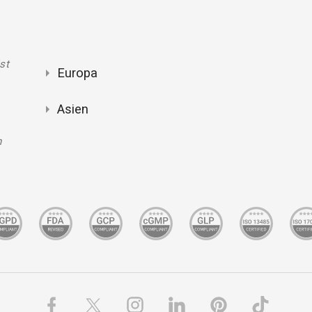
st
Europa
Asien
n