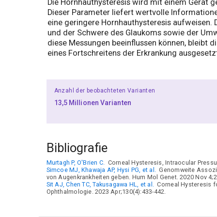
Die Hornhauthysteresis wird mit einem Gerät g
Dieser Parameter liefert wertvolle Information
eine geringere Hornhauthysteresis aufweisen.
und der Schwere des Glaukoms sowie der Umwa
diese Messungen beeinflussen können, bleibt di
eines Fortschreitens der Erkrankung ausgesetzt
Anzahl der beobachteten Varianten
13,5 Millionen Varianten
Bibliografie
Murtagh P, O'Brien C.
Corneal Hysteresis, Intraocular Pressu
Simcoe MJ, Khawaja AP, Hysi PG, et al.
Genomweite Assoziat
von Augenkrankheiten geben. Hum Mol Genet. 2020 Nov 4;2
Sit AJ, Chen TC, Takusagawa HL, et al.
Corneal Hysteresis f
Ophthalmologie. 2023 Apr;130(4):433-442.