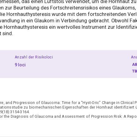
emessen, das einen Luftstoß verwendet, um die Hornhaut zu
en zur Beurteilung des Fortschreitensrisikos eines Glaukoms,
 Die Hornhauthysteresis wurde mit dem fortschreitenden Ver
ndlung in ein Glaukom in Verbindung gebracht. Obwohl Fak
e Hornhauthysteresis ein wertvolles Instrument zur Identifiz
 sind.
Anzahl der Risikoloci
Ana
A
9 loci
T
re, and Progression of Glaucoma: Time for a "Hyst-Oric" Change in Clinical 
ionsstudie zu biomechanischen Eigenschaften der Hornhaut identifiziert üb
9(18):3154-3164.
or the Diagnosis of Glaucoma and Assessment of Progression Risk: A Repo