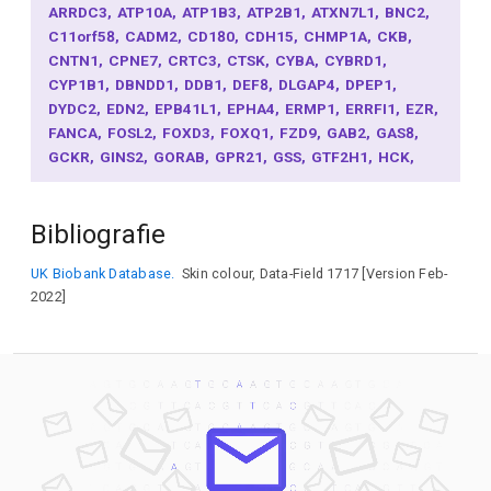
ARRDC3
ATP10A
ATP1B3
ATP2B1
ATXN7L1
BNC2
C11orf58
CADM2
CD180
CDH15
CHMP1A
CKB
CNTN1
CPNE7
CRTC3
CTSK
CYBA
CYBRD1
CYP1B1
DBNDD1
DDB1
DEF8
DLGAP4
DPEP1
DYDC2
EDN2
EPB41L1
EPHA4
ERMP1
ERRFI1
EZR
FANCA
FOSL2
FOXD3
FOXQ1
FZD9
GAB2
GAS8
GCKR
GINS2
GORAB
GPR21
GSS
GTF2H1
HCK
HERC2
HMCN1
ID4
IL16
INPP5E
IRF4
JADE2
KCNC4
KIAA0930
KITLG
LEKR1
MAFF
MARVELD3
Bibliografie
MCF2L
MED13L
MEX3B
MLANA
MSX2
NDRG3
NDUFS4
NPLOC4
NTS
OCA2
PABPN1L
PDE4D
UK Biobank Database.
Skin colour, Data-Field 1717 [Version Feb-
PIK3IP1
PKHD1
PLAT
POMC
PPARGC1B
PRDM7
2022]
PTRH2
RAB11FIP2
RAB32
RALY
RASA2
RBBP5
RUNX3
RXFP3
SAMHD1
SCAND1
SCD
SGIP1
SIK1
SLAIN1
SLC24A4
SLC25A19
SLC27A2
SLC38A4
SLC45A2
SOS2
SOX2
SOX5
SP6
SPIRE2
SRPK2
TARS1
TBC1D30
TCF25
TENT5A
TGDS
TPCN2
TRPC4AP
TRPM1
TRPS1
TTC27
TUBB3
TYR
TYRP1
UBC
UGT1A1
VPS9D1
XYLT2
ZBTB20
ZC3H18
ZFP36L2
ZNF337