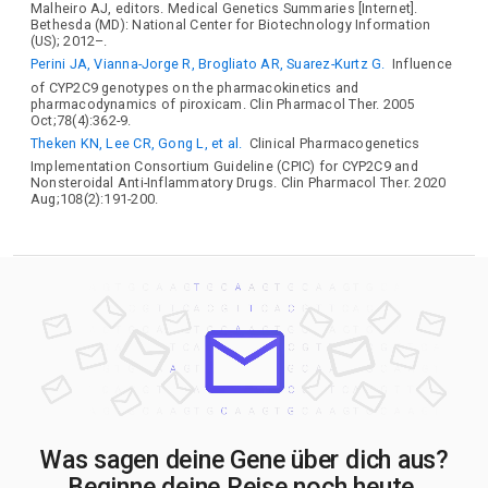
Malheiro AJ, editors. Medical Genetics Summaries [Internet].
Bethesda (MD): National Center for Biotechnology Information
(US); 2012–.
Perini JA, Vianna-Jorge R, Brogliato AR, Suarez-Kurtz G.
Influence
of CYP2C9 genotypes on the pharmacokinetics and
pharmacodynamics of piroxicam. Clin Pharmacol Ther. 2005
Oct;78(4):362-9.
Theken KN, Lee CR, Gong L, et al.
Clinical Pharmacogenetics
Implementation Consortium Guideline (CPIC) for CYP2C9 and
Nonsteroidal Anti-Inflammatory Drugs. Clin Pharmacol Ther. 2020
Aug;108(2):191-200.
Was sagen deine Gene über dich aus?
Beginne deine Reise noch heute.