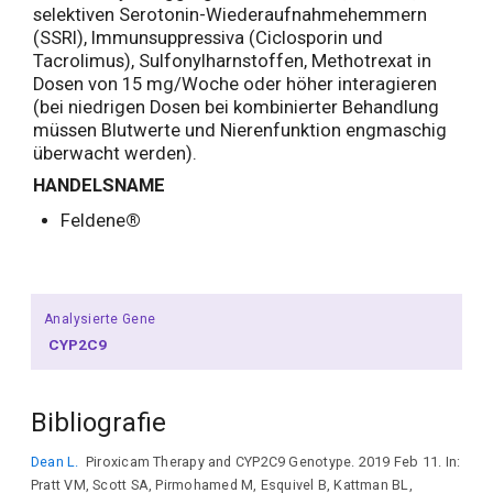
selektiven Serotonin-Wiederaufnahmehemmern
(SSRI), Immunsuppressiva (Ciclosporin und
Tacrolimus), Sulfonylharnstoffen, Methotrexat in
Dosen von 15 mg/Woche oder höher interagieren
(bei niedrigen Dosen bei kombinierter Behandlung
müssen Blutwerte und Nierenfunktion engmaschig
überwacht werden).
HANDELSNAME
Feldene
®
Analysierte Gene
CYP2C9
Bibliografie
Dean L.
Piroxicam Therapy and CYP2C9 Genotype. 2019 Feb 11. In:
Pratt VM, Scott SA, Pirmohamed M, Esquivel B, Kattman BL,