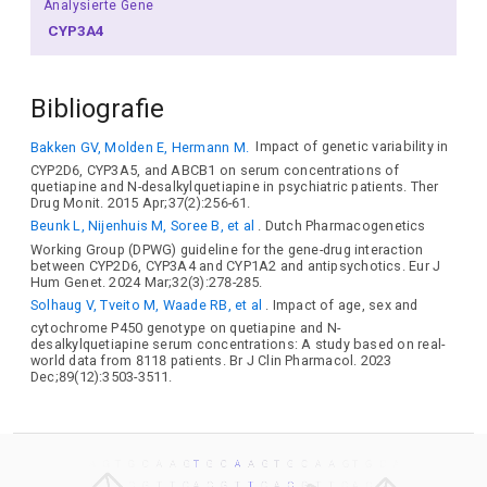
Analysierte Gene
CYP3A4
Bibliografie
Bakken GV, Molden E, Hermann M.
Impact of genetic variability in
CYP2D6, CYP3A5, and ABCB1 on serum concentrations of
quetiapine and N-desalkylquetiapine in psychiatric patients. Ther
Drug Monit. 2015 Apr;37(2):256-61.
Beunk L, Nijenhuis M, Soree B, et al
. Dutch Pharmacogenetics
Working Group (DPWG) guideline for the gene-drug interaction
between CYP2D6, CYP3A4 and CYP1A2 and antipsychotics. Eur J
Hum Genet. 2024 Mar;32(3):278-285.
Solhaug V, Tveito M, Waade RB, et al
. Impact of age, sex and
cytochrome P450 genotype on quetiapine and N-
desalkylquetiapine serum concentrations: A study based on real-
world data from 8118 patients. Br J Clin Pharmacol. 2023
Dec;89(12):3503-3511.