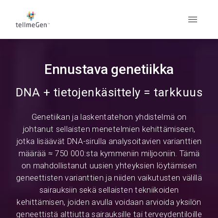
Ennustava genetiikka
DNA + tietojenkäsittely = tarkkuus
Genetiikan ja laskentatehon yhdistelmä on
johtanut sellaisten menetelmien kehittämiseen,
jotka lisäävät DNA-sirulla analysoitavien varianttien
määrää ≈ 750 000:sta kymmeniin miljooniin. Tämä
on mahdollistanut uusien yhteyksien löytämisen
geneettisten varianttien ja niiden vaikutusten välillä
sairauksiin sekä sellaisten tekniikoiden
kehittämisen, joiden avulla voidaan arvioida yksilön
geneettistä alttiutta sairauksille tai terveydentiloille