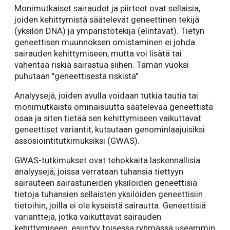
Monimutkaiset sairaudet ja piirteet ovat sellaisia,
joiden kehittymistä säätelevät geneettinen tekijä
(yksilön DNA) ja ympäristötekijä (elintavat). Tietyn
geneettisen muunnoksen omistaminen ei johda
sairauden kehittymiseen, mutta voi lisätä tai
vähentää riskiä sairastua siihen. Tämän vuoksi
puhutaan "geneettisestä riskistä".
Analyysejä, joiden avulla voidaan tutkia tautia tai
monimutkaista ominaisuutta säätelevää geneettistä
osaa ja siten tietää sen kehittymiseen vaikuttavat
geneettiset variantit, kutsutaan genominlaajuisiksi
assosiointitutkimuksiksi (GWAS).
GWAS-tutkimukset ovat tehokkaita laskennallisia
analyysejä, joissa verrataan tuhansia tiettyyn
sairauteen sairastuneiden yksilöiden geneettisiä
tietoja tuhansien sellaisten yksilöiden geneettisiin
tietoihin, joilla ei ole kyseistä sairautta. Geneettisiä
variantteja, jotka vaikuttavat sairauden
kehittymiseen, esiintyy toisessa ryhmässä useammin