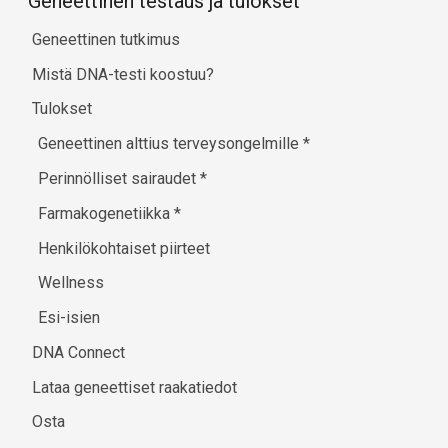
Geneettinen testaus ja tulokset
Geneettinen tutkimus
Mistä DNA-testi koostuu?
Tulokset
Geneettinen alttius terveysongelmille
*
Perinnölliset sairaudet
*
Farmakogenetiikka
*
Henkilökohtaiset piirteet
Wellness
Esi-isien
DNA Connect
Lataa geneettiset raakatiedot
Osta