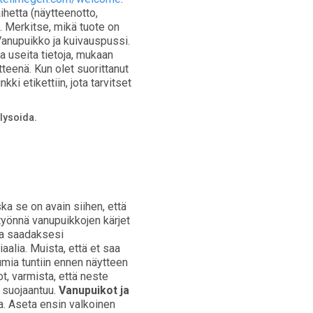
ihetta (näytteenotto,
. Merkitse, mikä tuote on
 Vanupuikko ja kuivauspussi.
 useita tietoja, mukaan
itteenä. Kun olet suorittanut
ki etikettiin, jota tarvitset
alysoida.
ska se on avain siihen, että
 työnnä vanupuikkojen kärjet
oja saadaksesi
alia. Muista, että et saa
umia tuntiin ennen näytteen
ot, varmista, että neste
A suojaantuu.
Vanupuikot ja
a. Aseta ensin valkoinen