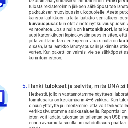
takaisin analysoitavaksi laboratorioon.
Putki ja v
tulosta rekisteröinnin jälkeen sähköpostitse lähetet
pakkauksen muovipussin ulkopuolelle. Aseta putk
kanssa laatikkoon ja laita laatikko sen jälkeen pus
kuivauspussi:
kun olet sinetöinyt kuivauspussin v
vaihtoehtoa. Jos sinulla on
kartonkikuori
, laita 
uusi kartonkikuori läpinäkyvään pussiin siten, että
jotta voit lähettää sen kirjeenä. Jos sinulla on
laat
sisään, laita laatikko lähetyspussiin ja kiinnitä eti
varten. Kun paketti on valmis, vie se sähköpostiss
kuriiritoimistoon.
Hanki tulokset ja selvitä, mitä DNA:si 
Hetkestä, jolloin vastaanotamme näytteesi labor
toimitusaika on keskimäärin 4–6 viikkoa. Kun tul
sinuun yhteyttä ja ilmoitamme, että voit tarkastella n
verkkosivustomme asiakasalueella. Raporttisi on 
joten voit ladata, tulostaa tai tallentaa sen USB-mui
ennen avaamista sinulla on mahdollisuus päättää, on