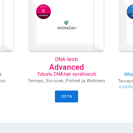
DNA-testi
Advanced
a
Tutustu DNA:han syvällisesti
Who
ess
Terveys, Esi-isien, Piirteet ja Wellness
Terveys,
sisält
OSTA