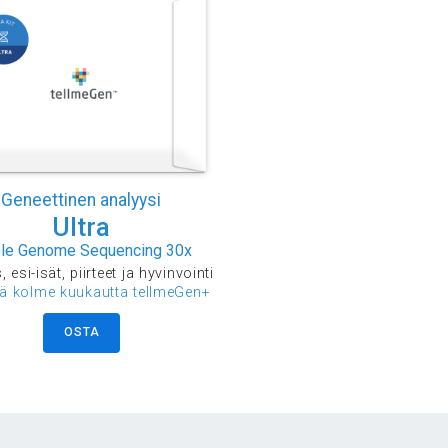
Geneettinen analyysi
Ultra
le Genome Sequencing 30x
 esi-isät, piirteet ja hyvinvointi
ää kolme kuukautta tellmeGen+
OSTA