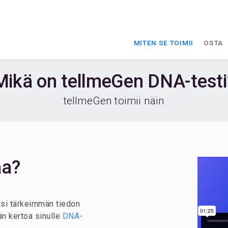
MITEN SE TOIMII
OSTA
Mikä on tellmeGen DNA-testi
tellmeGen toimii näin
aa?
mäsi tärkeimmän tiedon
än kertoa sinulle
DNA-