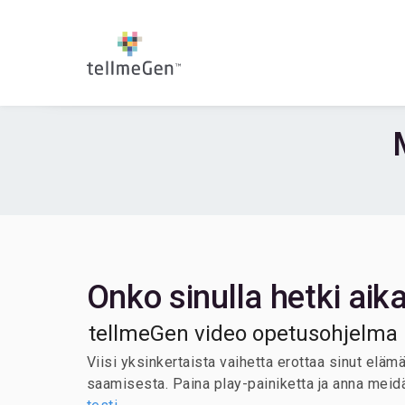
Onko sinulla hetki aik
tellmeGen video opetusohjelma
Viisi yksinkertaista vaihetta erottaa sinut elä
saamisesta. Paina play-painiketta ja anna meid