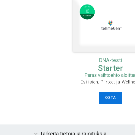
DNA-testi
Starter
Paras vaihtoehto aloitta
Esi-isien, Piirteet ja Welln
OSTA
Tärkeitä tietoja ja rajoituksia