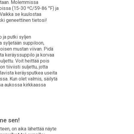
intaan. Molemmissa
oissa (15-30 ºC/59-86 °F) ja
Vaikka se kuulostaa
ki geneettinen tietosi!
i
 ja putki syljen
 syljetään suppiloon,
toisen mustan viivan. Pidä
rota keräyssuppilo ja korvaa
uljettu. Voit heittää pois
 tiiviisti suljettu, jotta
 Ravista keräysputkea useita
ssa. Kun olet valmis, säilytä
ussa aukossa kirkkaassa
me sen!
tteen, on aika lähettää näyte