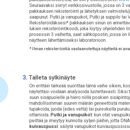
Seuraavaksi siirryt verkkosivustolle, jossa on 3 va
pakkauksen rekisteröinti ja lähetyksen valmistelu)
saapunut: Putki ja vanupuikot, Putki ja suppilo tai
Rekisteröidäksesi* pakkauksen sinun on annettava
lukien rekisteröintikoodi, joka löytyy ohjelehden li
prosessin 3 vaihetta, saat sähköpostin, jossa on link
näytteen lähettämiseksi laboratorioon.
* Ilman rekisteröintiä vastaanotettuja näytteitä ei an
Talleta sylkinäyte
On erittäin tärkeää suorittaa tämä vaihe oikein, ko
näytettäsi voidaan analysoida luotettavasti. Siksi
suun sisäpuolelle ja hiero niillä poskien sisäpint
mahdollisimman suuren määrän geneettistä materia
tupakoida, juoda (edes vettä) tai pureskella puruk
ottamista.
Putki ja vanupuikot
: kun otat vanupuik
peittää ja imeytyy kunnolla syljen päihin, jotta DN
kuivauspussi
: säilytä vanupuikot kuivauspussiss