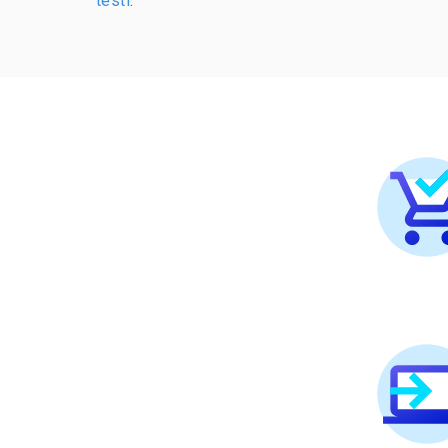
testi
.