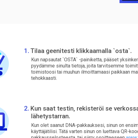
Tilaa geenitesti klikkaamalla `osta`.
Kun napsautat `OSTA` -painiketta, pääset yksinker
pyydämme sinulta tietoja, joita tarvitsemme toimi
toimistoosi tai muuhun ilmoittamaasi paikkaan ma
tehokkaasti.
Kun saat testin, rekisteröi se verkoss
lähetystarran.
Kun olet saanut DNA-pakkauksesi, sinun on ensi
käyttäjätilisi. Tätä varten sinun on luettava QR-koo
pakkausselosteesta, tai siirry osoitteeseen
www.