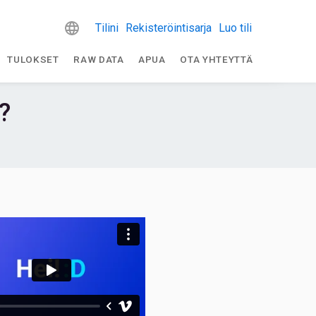
Tilini
Rekisteröintisarja
Luo tili
TULOKSET
RAW DATA
APUA
OTA YHTEYTTÄ
?