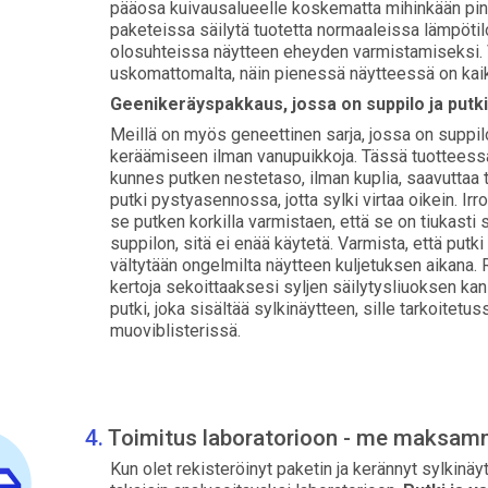
pääosa kuivausalueelle koskematta mihinkään p
paketeissa säilytä tuotetta normaaleissa lämpötil
olosuhteissa näytteen eheyden varmistamiseksi. 
uskomattomalta, näin pienessä näytteessä on kaik
Geenikeräyspakkaus, jossa on suppilo ja putk
Meillä on myös geneettinen sarja, jossa on suppilo
keräämiseen ilman vanupuikkoja. Tässä tuotteessa
kunnes putken nestetaso, ilman kuplia, saavuttaa 
putki pystyasennossa, jotta sylki virtaa oikein. Ir
se putken korkilla varmistaen, että se on tiukasti s
suppilon, sitä ei enää käytetä. Varmista, että putki on
vältytään ongelmilta näytteen kuljetuksen aikana.
kertoja sekoittaaksesi syljen säilytysliuoksen kan
putki, joka sisältää sylkinäytteen, sille tarkoitet
muoviblisterissä.
Toimitus laboratorioon - me maksam
Kun olet rekisteröinyt paketin ja kerännyt sylkinäy