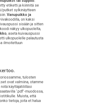
anupuikot tai suppilo:
ty etiketti ja kiinnitä se
i/putket sylkinäytteen
siin.
Vanupuikko ja
iivakoodilla, on kaksi
kuivauspussi sisään ja sitten
 koodi näkyy ulkopuolelta,
ikko
, aseta kuivauspussi
ketti ulkopuolelle palautusta
a ilmoitettuun
kertoo.
atoriossamme, tulosten
okset ovat valmiina, otamme
iitä käyttäjätililläsi
saatavilla ‘.pdf’-muodossa,
stitikulle. Muista, että
ko tietoja, joita et halua