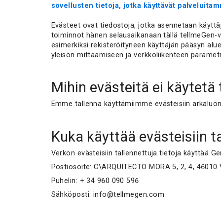
sovellusten tietoja, jotka käyttävät palveluita
Evästeet ovat tiedostoja, jotka asennetaan käyttäj
toiminnot hänen selausaikanaan tällä tellmeGen-ve
esimerkiksi rekisteröityneen käyttäjän pääsyn aluei
yleisön mittaamiseen ja verkkoliikenteen paramet
Mihin evästeitä ei käytetä 
Emme tallenna käyttämiimme evästeisiin arkaluontei
Kuka käyttää evästeisiin ta
Verkon evästeisiin tallennettuja tietoja käyttää G
Postiosoite: C\ARQUITECTO MORA 5, 2, 4, 46010
Puhelin: + 34 960 090 596
Sähköposti: info@tellmegen.com