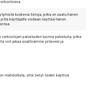
verkostoissa.
ytymistä koskevia tietoja, jotka on saatu hänen
jotta käyttäjälle voidaan näyttää hänen
nontaa.
 verkostojen palveluiden luomia palveluita, jotka
tta voit jakaa sisältöämme ystäviesi ja
on mahdollista, että tietyt niiden käyttöä