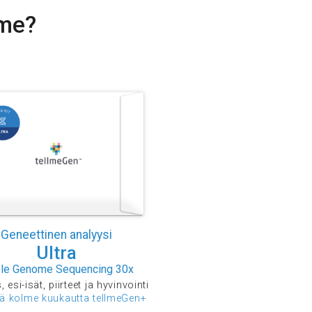
mme?
Geneettinen analyysi
Ultra
le Genome Sequencing 30x
 esi-isät, piirteet ja hyvinvointi
ää kolme kuukautta tellmeGen+