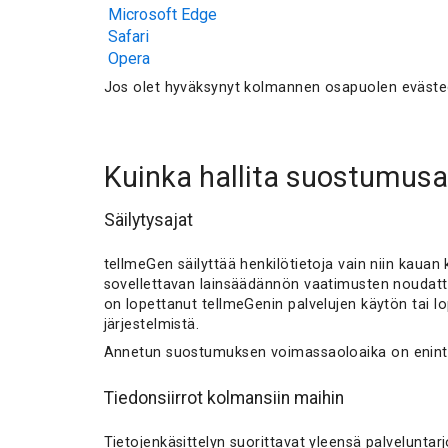
Microsoft Edge
Safari
Opera
Jos olet hyväksynyt kolmannen osapuolen evästeet
Kuinka hallita suostumusa
Säilytysajat
tellmeGen säilyttää henkilötietoja vain niin kauan
sovellettavan lainsäädännön vaatimusten noudattami
on lopettanut tellmeGenin palvelujen käytön tai l
järjestelmistä.
Annetun suostumuksen voimassaoloaika on enintää
Tiedonsiirrot kolmansiin maihin
Tietojenkäsittelyn suorittavat yleensä palveluntarj