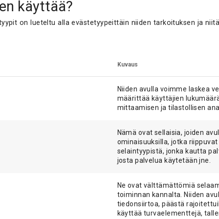
Gen käyttää?
ypit on lueteltu alla evästetyypeittäin niiden tarkoituksen ja ni
Kuvaus
Niiden avulla voimme laskea ver
määrittää käyttäjien lukumäärän
mittaamisen ja tilastollisen ana
Nämä ovat sellaisia, joiden avul
ominaisuuksilla, jotka riippuvat
selaintyypistä, jonka kautta pa
josta palvelua käytetään jne.
Ne ovat välttämättömiä selaa
toiminnan kannalta. Niiden avul
tiedonsiirtoa, päästä rajoitettui
käyttää turvaelementtejä, talle