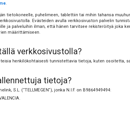
mme
.
än tietokoneelle, puhelimeen, tablettiin tai mihin tahansa muuhun
rkkosivustolla. Evästeiden avulla verkkosivuston palvelin tunnist
lle ja palveluihin ilman, että hänen tarvitsee rekisteröityä joka k
rien määrittämiseen.
tällä verkkosivustolla?
sia henkilökohtaisesti tunnistettavia tietoja, kuten osoitetta, s
llennettuja tietoja?
enelink, S.L. ("TELLMEGEN"), jonka N.I.F. on B9864949494:
 VALENCIA.