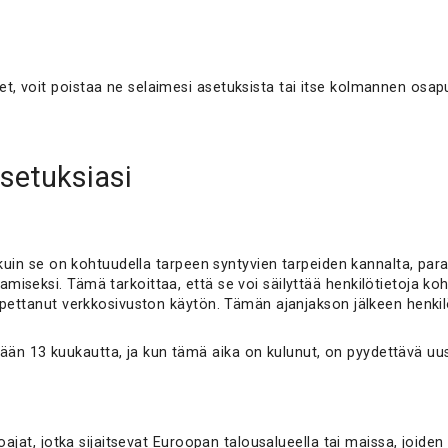
, voit poistaa ne selaimesi asetuksista tai itse kolmannen osap
setuksiasi
 kuin se on kohtuudella tarpeen syntyvien tarpeiden kannalta, par
seksi. Tämä tarkoittaa, että se voi säilyttää henkilötietoja koht
opettanut verkkosivuston käytön. Tämän ajanjakson jälkeen henkil
n 13 kuukautta, ja kun tämä aika on kulunut, on pyydettävä uus
oajat, jotka sijaitsevat Euroopan talousalueella tai maissa, joiden