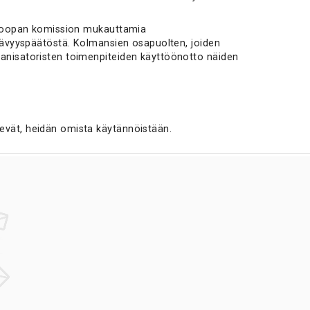
 Euroopan komission mukauttamia
ittävyyspäätöstä. Kolmansien osapuolten, joiden
rganisatoristen toimenpiteiden käyttöönotto näiden
kevät, heidän omista käytännöistään.