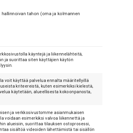
itä hallinnoivan tahon (oma ja kolmannen
kkosivustolla käyntejä ja liikennelähteitä,
 ja suorittaa siten käyttäjien käytön
lyysin.
la voit käyttää palvelua ennalta määritellyillä
 useista kriteereistä, kuten esimerkiksi kielestä,
lvelua käytetään, alueellisesta kokoonpanosta,
misen ja verkkosivustomme asianmukaisen
la voidaan esimerkiksi valvoa liikennettä ja
hin alueisiin, suorittaa tilauksen ostoprosessi,
ntaa sisältöä videoiden lähettämistä tai sisällön