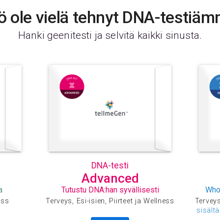
ö ole vielä tehnyt DNA-testiä
Hanki geenitesti ja selvitä kaikki sinusta.
DNA-testi
Advanced
a
Tutustu DNA:han syvällisesti
Who
ess
Terveys, Esi-isien, Piirteet ja Wellness
Terveys,
sisält