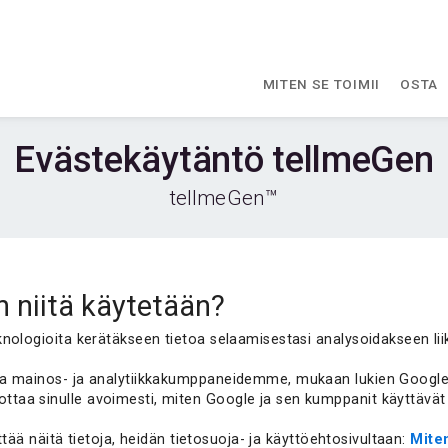
MITEN SE TOIMII
OSTA
Evästekäytäntö tellmeGen
tellmeGen™
n niitä käytetään?
eknologioita kerätäkseen tietoa selaamisestasi analysoidakseen 
ja mainos- ja analytiikkakumppaneidemme, mukaan lukien Googlen
aa sinulle avoimesti, miten Google ja sen kumppanit käyttävät 
ttää näitä tietoja, heidän tietosuoja- ja käyttöehtosivultaan:
Mite