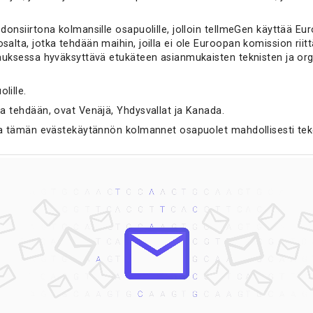
iedonsiirtona kolmansille osapuolille, jolloin tellmeGen käyttää
osalta, jotka tehdään maihin, joilla ei ole Euroopan komission ri
apauksessa hyväksyttävä etukäteen asianmukaisten teknisten ja o
lille.
ja tehdään, ovat Venäjä, Yhdysvallat ja Kanada.
joita tämän evästekäytännön kolmannet osapuolet mahdollisesti te