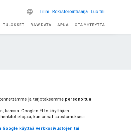
Tilini
Rekisteröintisarja
Luo tili
TULOKSET
RAW DATA
APUA
OTA YHTEYTTÄ
liikennettämme ja tarjotaksemme
personoitua
, kanssa. Googlen EU:n käyttäjien
henkilötietojasi, kun annat suostumuksesi
n Google käyttää verkkosivustojen tai