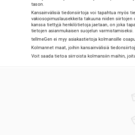
tason.
Kansainvälisiä tiedonsiirtoja voi tapahtua myös t
vakiosopimuslausekkeita takuuna niiden siirtojen 
kanssa tiettyjä henkilötietoja jaetaan, on joka t
tietojen asianmukaisen suojelun varmistamiseksi.
tellmeGen ei myy asiakastietoja kolmansille osapuo
Kolmannet maat, joihin kansainvälisiä tiedonsiirto
Voit saada tietoa siirroista kolmansiin maihin, 