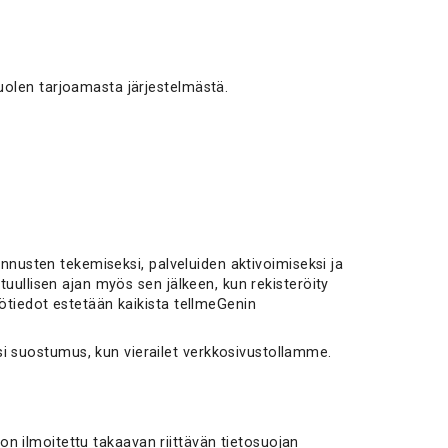
uolen tarjoamasta järjestelmästä.
annusten tekemiseksi, palveluiden aktivoimiseksi ja
uullisen ajan myös sen jälkeen, kun rekisteröity
ötiedot estetään kaikista tellmeGenin
i suostumus, kun vierailet verkkosivustollamme.
 on ilmoitettu takaavan riittävän tietosuojan