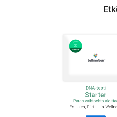
Etk
DNA-testi
Starter
Paras vaihtoehto aloitta
Esi-isien, Piirteet ja Welln