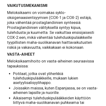
VAIKUTUSMEKANISMI
Meloksikaami on voimakas syklo-
oksigenaasientsyymien (COX-1 ja COX-2) estäjä,
joka vähentää prostaglandiinien synteesiä.
Prostaglandiinien välityksellä syntyy kipua,
tulehdusta ja kuumetta. Se vaikuttaa ensisijaisesti
COX-2:een, mikä vähentää tulehduskipulääkkeille
tyypillisten maha-suolikanavan haittavaikutusten
riskiä ja vakavuutta, vaikkakaan ei kokonaan.
VASTA-AIHEET
Meloksikaamihoito on vasta-aiheinen seuraavissa
tapauksissa:
Potilaat, jotka ovat yliherkkiä
tulehduskipulääkkeille, mukaan lukien
asetyylisalisyylihappo.
Joissakin maissa, kuten Espanjassa, se on vasta-
aiheinen lapsille ja nuorille.
Aikaisempi tulehduskipulääkkeiden käyttöön
liittyvä maha-suolikanavan puhkeama tai