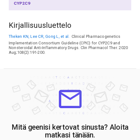
CYP2C9
Kirjallisuusluettelo
Theken KN, Lee CR, Gong L, et al.
Clinical Pharmacogenetics
Implementation Consortium Guideline (CPIC) for CYP2C9 and
Nonsteroidal Anti-Inflammatory Drugs. Clin Pharmacol Ther. 2020
Aug;108(2):191-200.
Mitä geenisi kertovat sinusta? Aloita
matkasi tänään.