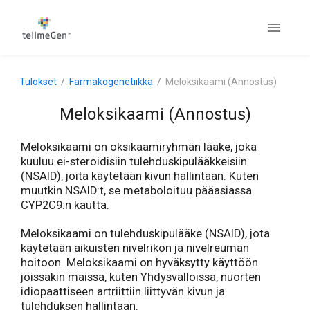
Tulokset
Farmakogenetiikka
Meloksikaami (Annostus)
Meloksikaami (Annostus)
Meloksikaami on oksikaamiryhmän lääke, joka
kuuluu ei-steroidisiin tulehduskipulääkkeisiin
(NSAID), joita käytetään kivun hallintaan. Kuten
muutkin NSAID:t, se metaboloituu pääasiassa
CYP2C9:n kautta.
Meloksikaami on tulehduskipulääke (NSAID), jota
käytetään aikuisten nivelrikon ja nivelreuman
hoitoon. Meloksikaami on hyväksytty käyttöön
joissakin maissa, kuten Yhdysvalloissa, nuorten
idiopaattiseen artriittiin liittyvän kivun ja
tulehduksen hallintaan.