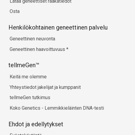
Lataa geneettiset raakatiedot
Osta
Henkilökohtainen geneettinen palvelu
Geneettinen neuvonta
Geneettinen haavoittuvuus
*
tellmeGen™
Keitä me olemme
Yhteystiedot jakelijat ja kumppanit
tellmeGen tutkimus
Koko Genetics - Lemmikkieläinten DNA-testi
Ehdot ja edellytykset