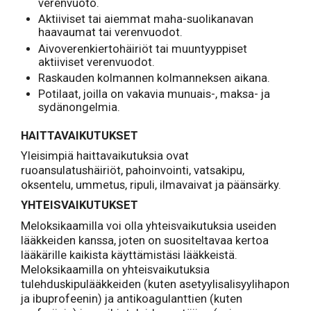
verenvuoto.
Aktiiviset tai aiemmat maha-suolikanavan
haavaumat tai verenvuodot.
Aivoverenkiertohäiriöt tai muuntyyppiset
aktiiviset verenvuodot.
Raskauden kolmannen kolmanneksen aikana.
Potilaat, joilla on vakavia munuais-, maksa- ja
sydänongelmia.
HAITTAVAIKUTUKSET
Yleisimpiä haittavaikutuksia ovat
ruoansulatushäiriöt, pahoinvointi, vatsakipu,
oksentelu, ummetus, ripuli, ilmavaivat ja päänsärky.
YHTEISVAIKUTUKSET
Meloksikaamilla voi olla yhteisvaikutuksia useiden
lääkkeiden kanssa, joten on suositeltavaa kertoa
lääkärille kaikista käyttämistäsi lääkkeistä.
Meloksikaamilla on yhteisvaikutuksia
tulehduskipulääkkeiden (kuten asetyylisalisyylihapon
ja ibuprofeenin) ja antikoagulanttien (kuten