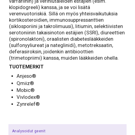
varfariinin) ja verihiutaleiden estäjien (esim.
klopidogreeli) kanssa, ja se voi lisätä
verenvuotoriskiä. Sillä on myös yhteisvaikutuksia
kortikosteroidien, immunosuppressanttien
(siklosporiini ja takrolimuusi), litiumin, selektiivisten
serotoniinin takaisinoton estäjien (SSRI), diureettien
(spironolaktoni), oraalisten diabeteslääkkeiden
(sulfonyyliureat ja nateglinidi), metotreksaatin,
deferasiroksin, joidenkin antibioottien
(trimetopriimi) kanssa, muiden lääkkeiden ohella.
TUOTEMERKIT
Anjeso®
Qmiiz®
Mobic®
Vivlodex®
Zynrelef®
Analysoidut geenit